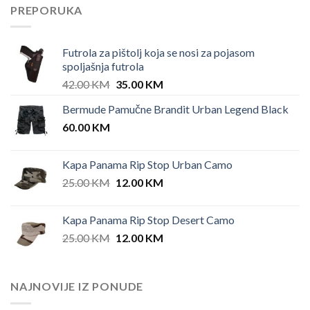
PREPORUKA
Futrola za pištolj koja se nosi za pojasom
spoljašnja futrola
Original
Current
42.00
KM
35.00
KM
price
price
Bermude Pamučne Brandit Urban Legend Black
was:
is:
60.00
KM
42.00 KM.
35.00 KM.
Kapa Panama Rip Stop Urban Camo
Original
Current
25.00
KM
12.00
KM
price
price
was:
is:
Kapa Panama Rip Stop Desert Camo
25.00 KM.
12.00 KM.
Original
Current
25.00
KM
12.00
KM
price
price
was:
is:
25.00 KM.
12.00 KM.
NAJNOVIJE IZ PONUDE