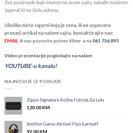
Sve proizvode koje imamo na ovom sajtu, takođe možemo
isporučiti na Vašu adresu.
Ukoliko niste sigurni koja je cena, ili ne uspevate
pronaći artikal na našem sajtu, kontaktirajte nas:
EMAIL
ili nas pozovite putem Viber-a na
061 756 893
Video prezentacije pogledajte na našem
YOUTUBE-u kanalu!
NAJNOVIJE IZ PONUDE
Zippo Signature Kožna Futrola Za Lulu
120.00
KM
Antifon Gamo Aktivni Fluo Earmuff
92.00
KM