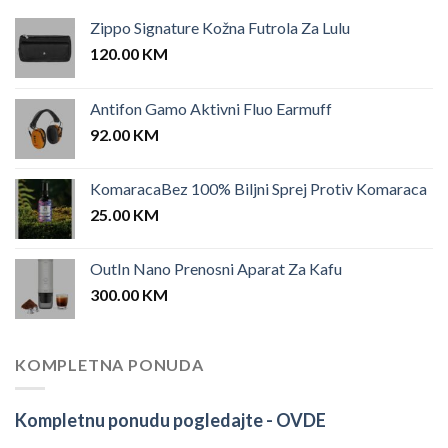
Zippo Signature Kožna Futrola Za Lulu
120.00
KM
Antifon Gamo Aktivni Fluo Earmuff
92.00
KM
KomaracaBez 100% Biljni Sprej Protiv Komaraca
25.00
KM
OutIn Nano Prenosni Aparat Za Kafu
300.00
KM
KOMPLETNA PONUDA
Kompletnu ponudu pogledajte -
OVDE