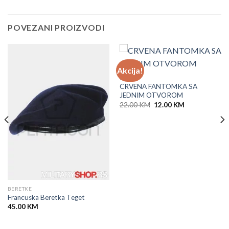
POVEZANI PROIZVODI
Akcija!
KAPE
CRVENA FANTOMKA SA
JEDNIM OTVOROM
Original
Current
22.00
KM
12.00
KM
price
price
was:
is:
22.00 KM.
12.00 KM.
BERETKE
Francuska Beretka Teget
45.00
KM