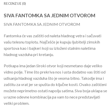
RECENZIJE (0)
SIVA FANTOMKA SA JEDNIM OTVOROM
SIVA FANTOMKA SA JEDNIM OTVOROM
Fantomka će vas zaštiti od naleta hladnog vetra i sačuvati
vašu telesnu toplotu. Najčešće je kupuju ljubitelji zimskih
sportova kao i bajkeri koji su izloženi stalnim naletima
hladnog vazduha pri kretanju.
Potkapa ima jedan široki otvor koji nesmetano daje veliko
vidno polje. Time što prekriva nos i usta dodatno vas štiti od
udisanja hladnog vazduha što je veoma bitno. Takodje ima i
zaštitu za vrat jer se spušta do ključne kosti. Ovako zaštićeni
možete neprimetno ostati napolju satima. Siva boja uklapa se
u razne odevne kombinacija pa vam to nece predstavljati
veliki problem.