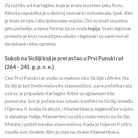
Za razliku od Kartagine, koja je imala izuzetno jaku flotu,
Rimska republika je u dobroj mornarici oskudevala. Ipak, Rim
je imao brojnu i disciplinovanu vojsku. Oni su imali izuzetno
jaku pešadiju, a njena formacija se zvala
legija
. Svaki legionar
prolazio je kroz mukotrpnu obuku i legionari su sami morali
da nabave ratnu opremu.
Sukob na Siciliji koji je prerastao u Prvi Punski rat
(264 – 241. g. p. n. e.)
Ceo Prvi Punski rat vodio se mahom oko Sicilije i Afrike. Na
Siciliji je tad živelo mešovito stanovništvo, a pre početka rata
ostrvo je pripadalo Kartagini. Bitke su uglavnom bile
pomorske. Sve je počelo kao lokalni konflikt na Siciliji između
Hijerona II, kralja Sirakuze, i Mamertinaca, najamničke vojske
iz današnje Italije. Mamertinci su ušli u malo mesto na Siciliji,
Mesina, i pobili lokalno stanovništvo. Kada je Hijeron II oštro
osudio ovo zlodelo, Rim je stao na stranu Mamertinaca.