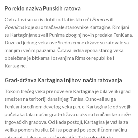
Poreklo naziva Punskih ratova
Ovi ratovi su naziv dobili od latinskih reči
Punicus
ili
Poenicus
koje su označavale stanovnike Kartagine. Rimljani
su Kartaginjane zvali Punima zbog njihovih predaka Feničana.
Duže od jednog veka ove Sredozemne države su ratovale sa
manjim i većim pauzama. Čitava jedna epoha starog veka
obeležena je bitkama i osvanjima Rimske republike i
Kartagine.
Grad-država Kartagina i njihov način ratovanja
Tokom trećeg veka pre nove ere Kartagina je bila veliki grad
smešten na teritoriji današnjeg Tunisa. Osnovali su ga
Feničani sredinom devetog veka p. n. e. Kartagina je od svojih
početaka bila moćan grad-država u okviru feničanske mreže
trgovačkih gradova. Od kada postoji, Kartagina je važila za
veliku pomorsku silu. Bili su poznati po specifičnom načinu
ratovanja, takozvana
talasokratija
.
Talasokratija
je