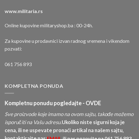
www.militaria.rs
Online kupovine militaryshop.ba : 00-24h.
Za kupovine u prodavnici izvan radnog vremena i vikendom
pozvati:
061 756 893
KOMPLETNA PONUDA
Kompletnu ponudu pogledajte -
OVDE
Sve proizvode koje imamo na ovom sajtu, takođe možemo
isporučiti na Vašu adresu.
Ukoliko niste sigurni koja je
cena, ili ne uspevate pronaći artikal na našem sajtu,
kontaktirajte nas:
EMAIL
ili nas pozovite na
061 756 893