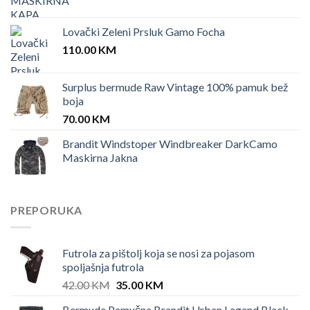
Lovački Zeleni Prsluk Gamo Focha
110.00
KM
Surplus bermude Raw Vintage 100% pamuk bež
boja
70.00
KM
Brandit Windstoper Windbreaker DarkCamo
Maskirna Jakna
PREPORUKA
Futrola za pištolj koja se nosi za pojasom
spoljašnja futrola
Original
Current
42.00
KM
35.00
KM
price
price
Bermude Pamučne Brandit Urban Legend Black