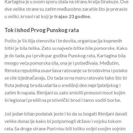
Kartagina je u ovom sporu stala na stranu kralja Sirakuze. Ove
dve velike strane su zatim međusobno zaratile što je preraslo
u veliki, krvavi rat koji je
trajao 23 godine.
Tok i ishod Prvog Punskog rata
Pošto je Sicilija stenovita i brdovita, organizacija kopnenih
bitki je bila teška. Zato su najveće bitke bile pomorske. Kako
je do tada, pa i prvih par godina Punskog rata, Kartagina bila
mnogo veća pomorska sila, ona je i pobeđivala. Međutim,
Rimska republika usavršava ratovanje sa brodovima i polako
se sile izjednačavaju. Do tada se na moru ratovalo tako što bi
flota jednog broda udarila u središnji deo neprijateljskog i
zatim ih napala. Rimljani su zato smislili prenosni most kojim
bi legionari prešlil na protivnički brod i tamo vodili borbe.
Još jedan bitan podatak jeste i to da su bogati Rimljani davali
velike donacije kako bi potpomogli državu i vojsku tokom
rata. Sa druge strane Puni nisu bili toliko voljni svojim vojnim