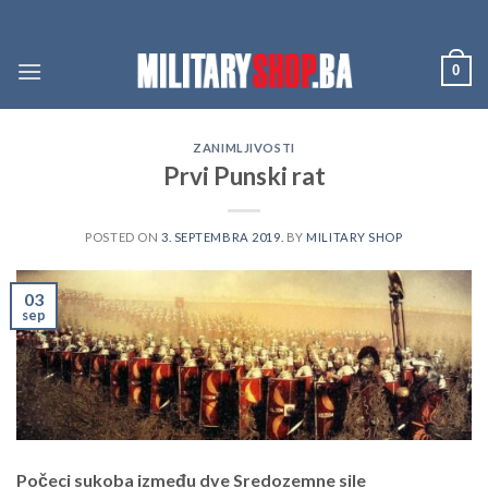
Skip
to
content
0
ZANIMLJIVOSTI
Prvi Punski rat
POSTED ON
3. SEPTEMBRA 2019.
BY
MILITARY SHOP
03
sep
Počeci sukoba između dve Sredozemne sile