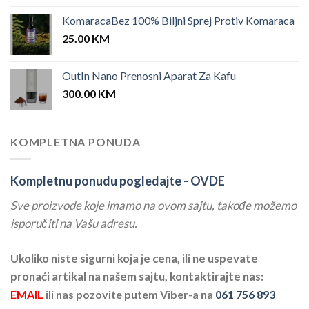
KomaracaBez 100% Biljni Sprej Protiv Komaraca
25.00
KM
OutIn Nano Prenosni Aparat Za Kafu
300.00
KM
KOMPLETNA PONUDA
Kompletnu ponudu pogledajte -
OVDE
Sve proizvode koje imamo na ovom sajtu, takođe možemo
isporučiti na Vašu adresu.
Ukoliko niste sigurni koja je cena, ili ne uspevate
pronaći artikal na našem sajtu, kontaktirajte nas:
EMAIL
ili nas pozovite putem Viber-a na
061 756 893