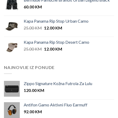
was:
is:
60.00
KM
42.00 KM.
35.00 KM.
Kapa Panama Rip Stop Urban Camo
Original
Current
25.00
KM
12.00
KM
price
price
was:
is:
Kapa Panama Rip Stop Desert Camo
25.00 KM.
12.00 KM.
Original
Current
25.00
KM
12.00
KM
price
price
was:
is:
25.00 KM.
12.00 KM.
NAJNOVIJE IZ PONUDE
Zippo Signature Kožna Futrola Za Lulu
120.00
KM
Antifon Gamo Aktivni Fluo Earmuff
92.00
KM