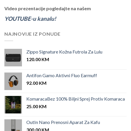
Video prezentacije pogledajte na našem
YOUTUBE-u kanalu!
NAJNOVIJE IZ PONUDE
Zippo Signature Kožna Futrola Za Lulu
120.00
KM
Antifon Gamo Aktivni Fluo Earmuff
92.00
KM
KomaracaBez 100% Biljni Sprej Protiv Komaraca
25.00
KM
OutIn Nano Prenosni Aparat Za Kafu
300.00
KM