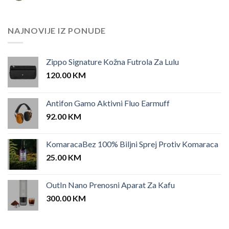
price
price
was:
is:
25.00 KM.
12.00 KM.
NAJNOVIJE IZ PONUDE
Zippo Signature Kožna Futrola Za Lulu
120.00
KM
Antifon Gamo Aktivni Fluo Earmuff
92.00
KM
KomaracaBez 100% Biljni Sprej Protiv Komaraca
25.00
KM
OutIn Nano Prenosni Aparat Za Kafu
300.00
KM