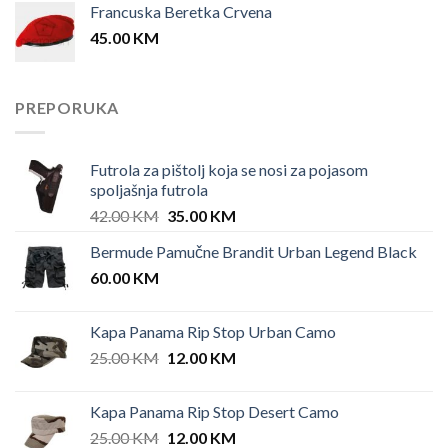
Francuska Beretka Crvena
45.00
KM
PREPORUKA
Futrola za pištolj koja se nosi za pojasom
spoljašnja futrola
Original
Current
42.00
KM
35.00
KM
price
price
Bermude Pamučne Brandit Urban Legend Black
was:
is:
60.00
KM
42.00 KM.
35.00 KM.
Kapa Panama Rip Stop Urban Camo
Original
Current
25.00
KM
12.00
KM
price
price
was:
is:
Kapa Panama Rip Stop Desert Camo
25.00 KM.
12.00 KM.
Original
Current
25.00
KM
12.00
KM