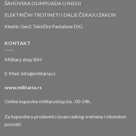
ŠAHOVSKA OLIMPIJADA U INDIJI
ELEKTRIČNI TROTINETI I DALJE ČEKAJU ZAKON
Kinetic Gen2 Taktičke Pantalone DIG
KONTAKT
Military shop BiH
E-Mail:
info@militaria.rs
www.militaria.rs
Online kupovine militaryshop.ba : 00-24h.
Za kupovine u prodavnici izvan radnog vremena i vikendom
pozvati: