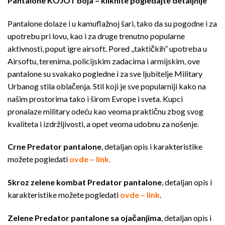
Pantalone KOJOT boja – kliknite pogledajte detaljnije
Pantalone dolaze i u kamuflažnoj šari, tako da su pogodne i za
upotrebu pri lovu, kao i za druge trenutno popularne
aktivnosti, poput igre airsoft. Pored ,,taktičkih” upotreba u
Airsoftu, terenima, policijskim zadacima i armijskim, ove
pantalone su svakako pogledne i za sve ljubitelje Military
Urbanog stila oblačenja. Stil koji je sve popularniji kako na
našim prostorima tako i širom Evrope i sveta. Kupci
pronalaze military odeću kao veoma praktičnu zbog svog
kvaliteta i izdržljivosti, a opet veoma udobnu za nošenje.
Crne Predator pantalone
, detaljan opis i karakteristike
možete pogledati
ovde – link
.
Skroz zelene kombat Predator pantalone
, detaljan opis i
karakteristike možete pogledati
ovde – link
.
Zelene Predator pantalone sa ojačanjima
, detaljan opis i