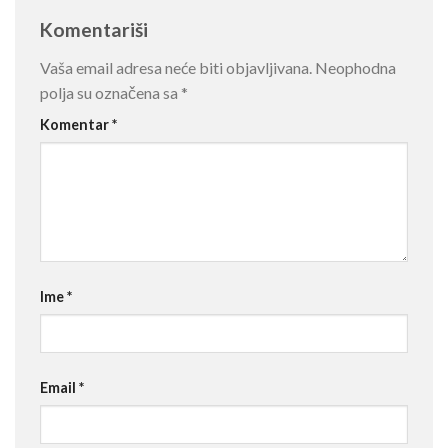
Komentariši
Vaša email adresa neće biti objavljivana.
Neophodna
polja su označena sa
*
Komentar
*
Ime
*
Email
*