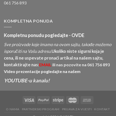
061 756 893
KOMPLETNA PONUDA
Kompletnu ponudu pogledajte -
OVDE
Sve proizvode koje imamo na ovom sajtu, takođe možemo
isporučiti na Vašu adresu.
Ukoliko niste sigurni koja je
cena, ili ne uspevate pronaći artikal na našem sajtu,
kontaktirajte nas:
EMAIL
ili nas pozovite na
061 756 893
Video prezentacije pogledajte na našem
YOUTUBE-u kanalu!
O NAMA
PARTNERSKI PROGRAM
PRIJAVA ZA VIJESTI
KONTAKT