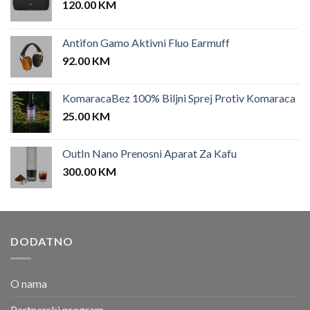
120.00
KM
Antifon Gamo Aktivni Fluo Earmuff
92.00
KM
KomaracaBez 100% Biljni Sprej Protiv Komaraca
25.00
KM
OutIn Nano Prenosni Aparat Za Kafu
300.00
KM
DODATNO
O nama
Partnerski program