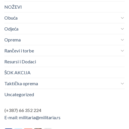
NOŽEVI
Obuća
Odjeća
Oprema
Rančevi i torbe
Resursi i Dodaci
ŠOK AKCIJA
Taktička oprema
Uncategorized
(+387) 66 352 224
E-mail:
militaria@militaria.rs