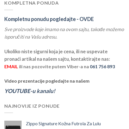
KOMPLETNA PONUDA
Kompletnu ponudu pogledajte -
OVDE
Sve proizvode koje imamo na ovom sajtu, takođe možemo
isporučiti na Vašu adresu.
Ukoliko niste sigurni koja je cena, ili ne uspevate
pronaći artikal na našem sajtu, kontaktirajte nas:
EMAIL
ili nas pozovite putem Viber-a na
061 756 893
Video prezentacije pogledajte na našem
YOUTUBE-u kanalu!
NAJNOVIJE IZ PONUDE
Zippo Signature Kožna Futrola Za Lulu