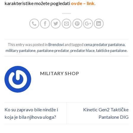
karakteristike možete pogledati
ovde – link.
This entry was posted in
Brendovi
and tagged
cena predator pantalona
,
military pantalone
,
pantalone predator
,
predator hlace
,
takticke pantalone
.
MILITARY SHOP
Ko su zapravo bile nindže i
Kinetic Gen2 Taktičke
koja je bila njihova uloga?
Pantalone DIG