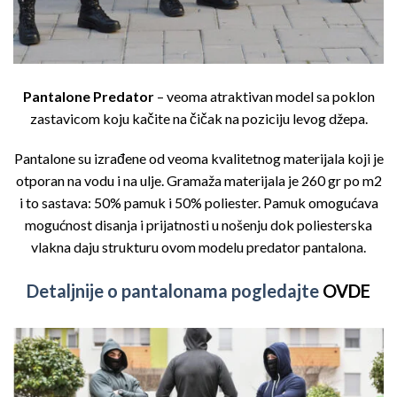
Pantalone Predator
– veoma atraktivan model sa poklon
zastavicom koju kačite na čičak na poziciju levog džepa.
Pantalone su izrađene od veoma kvalitetnog materijala koji je
otporan na vodu i na ulje. Gramaža materijala je 260 gr po m2
i to sastava: 50% pamuk i 50% poliester. Pamuk omogućava
mogućnost disanja i prijatnosti u nošenju dok poliesterska
vlakna daju strukturu ovom modelu predator pantalona.
Detaljnije o pantalonama pogledajte
OVDE