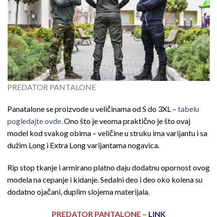
PREDATOR PANTALONE
Panatalone se proizvode u veličinama od S do 3XL –
tabelu
pogledajte ovde
.
Ono što je veoma praktično je što ovaj
model kod svakog obima – veličine u struku ima varijantu i sa
dužim Long i Extra Long varijantama nogavica.
Rip stop tkanje i armirano platno daju dodatnu opornost ovog
modela na cepanje i kidanje. Sedalni deo i deo oko kolena su
dodatno ojačani, duplim slojema materijala.
PREDATOR PANTALONE –
LINK