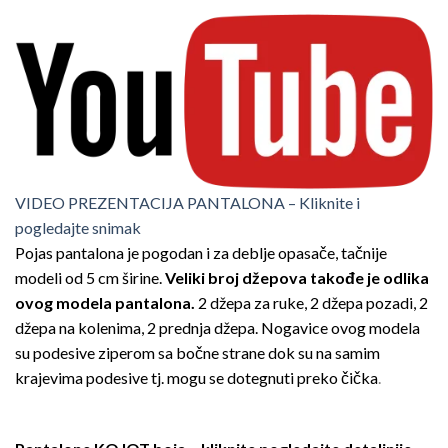
VIDEO PREZENTACIJA PANTALONA – Kliknite i
pogledajte snimak
Pojas pantalona je pogodan i za deblje opasače, tačnije
modeli od 5 cm širine.
Veliki broj džepova takođe je odlika
ovog modela pantalona.
2 džepa za ruke, 2 džepa pozadi, 2
džepa na kolenima, 2 prednja džepa. Nogavice ovog modela
su podesive ziperom sa bočne strane dok su na samim
krajevima podesive tj. mogu se dotegnuti preko čička
.