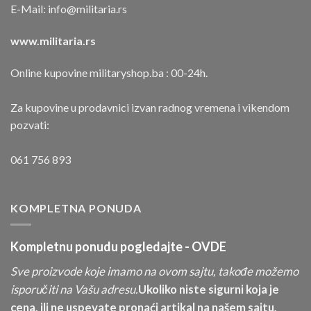
E-Mail:
info@militaria.rs
www.militaria.rs
Online kupovine militaryshop.ba : 00-24h.
Za kupovine u prodavnici izvan radnog vremena i vikendom
pozvati:
061 756 893
KOMPLETNA PONUDA
Kompletnu ponudu pogledajte -
OVDE
Sve proizvode koje imamo na ovom sajtu, takođe možemo
isporučiti na Vašu adresu.
Ukoliko niste sigurni koja je
cena, ili ne uspevate pronaći artikal na našem sajtu,