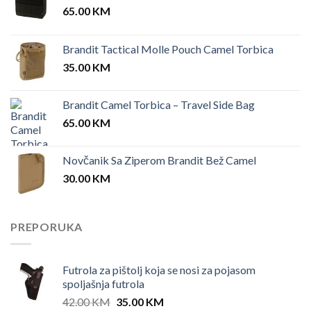
65.00
KM
Brandit Tactical Molle Pouch Camel Torbica
35.00
KM
Brandit Camel Torbica – Travel Side Bag
65.00
KM
Novčanik Sa Ziperom Brandit Bež Camel
30.00
KM
PREPORUKA
Futrola za pištolj koja se nosi za pojasom
spoljašnja futrola
Original
Current
42.00
KM
35.00
KM