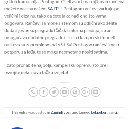
grčkih kompanija, Pentagon. Cijeli asortiman njihovih rančeva
možete naći na našem
SAJTU
. Pentagon rančevi variraju po
veličini i dizajnu, tako da ćete lako naći ono što vama
odgovara. Rančevi sa molle sistemom su odlični ako želite
dodati još neku pregradu (čičak traka na prednjoj strani
omogućava dodatne pregrade). Tu su i kamperski modeli
rančeva sa zapreminom od 65 l. Svi Pentagon rančevi imaju
potporu za leđa, te se mogu neometano nositi satima.
I zato pronađite najbolju kampersku opremu što pre i
osvojite neku novu tačku svijeta!
This entry was posted in
Zanimljivosti
and tagged
bekpekeri
,
ranci
.