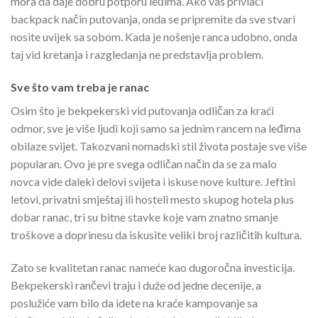
mora da daje dobru potporu leđima. Ako vas privlači
backpack način putovanja, onda se pripremite da sve stvari
nosite uvijek sa sobom. Kada je nošenje ranca udobno, onda
taj vid kretanja i razgledanja ne predstavlja problem.
Sve što vam treba je ranac
Osim što je bekpekerski vid putovanja odličan za kraći
odmor, sve je više ljudi koji samo sa jednim rancem na leđima
obilaze svijet. Takozvani nomadski stil života postaje sve više
popularan. Ovo je pre svega odličan način da se za malo
novca vide daleki delovi svijeta i iskuse nove kulture. Jeftini
letovi, privatni smještaj ili hosteli mesto skupog hotela plus
dobar ranac, tri su bitne stavke koje vam znatno smanje
troškove a doprinesu da iskusite veliki broj različitih kultura.
Zato se kvalitetan ranac nameće kao dugoročna investicija.
Bekpekerski rančevi traju i duže od jedne decenije, a
poslužiće vam bilo da idete na kraće kampovanje sa