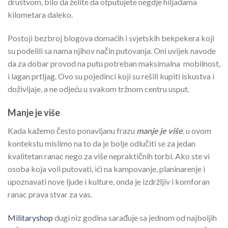
društvom, bilo da želite da otputujete negdje hiljadama
kilometara daleko.
Postoji bezbroj blogova domaćih i svjetskih bekpekera koji
su podelili sa nama njihov način putovanja. Oni uvijek navode
da za dobar provod na putu potreban maksimalna mobilnost,
i lagan prtljag. Ovo su pojedinci koji su rešili kupiti iskustva i
doživljaje, a ne odjeću u svakom tržnom centru usput.
Manje je više
Kada kažemo često ponavljanu frazu
manje je više
, u ovom
kontekstu mislimo na to da je bolje odlučiti se za jedan
kvalitetan ranac nego za više nepraktičnih torbi. Ako ste vi
osoba koja voli putovati, ići na kampovanje, planinarenje i
upoznavati nove ljude i kulture, onda je izdržljiv i komforan
ranac prava stvar za vas.
Militaryshop
dugi niz godina sarađuje sa jednom od najboljih