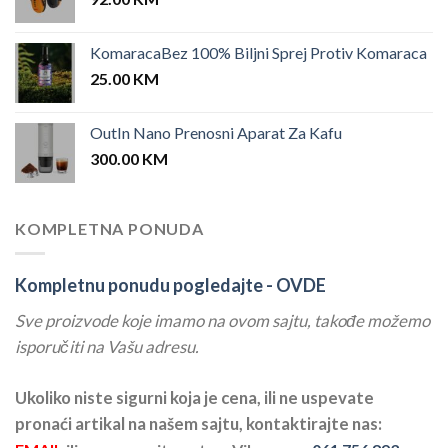
KomaracaBez 100% Biljni Sprej Protiv Komaraca
25.00
KM
OutIn Nano Prenosni Aparat Za Kafu
300.00
KM
KOMPLETNA PONUDA
Kompletnu ponudu pogledajte -
OVDE
Sve proizvode koje imamo na ovom sajtu, takođe možemo
isporučiti na Vašu adresu.
Ukoliko niste sigurni koja je cena, ili ne uspevate
pronaći artikal na našem sajtu, kontaktirajte nas: