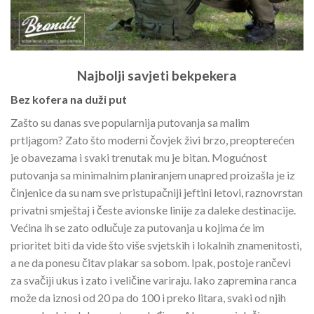
N
ajbolji savjeti bekpekera
Bez kofera na duži put
Zašto su danas sve popularnija putovanja sa malim
prtljagom? Zato što moderni čovjek živi brzo, preopterećen
je obavezama i svaki trenutak mu je bitan. Mogućnost
putovanja sa minimalnim planiranjem unapred proizašla je iz
činjenice da su nam sve pristupačniji jeftini letovi, raznovrstan
privatni smještaj i česte avionske linije za daleke destinacije.
Većina ih se zato odlučuje za putovanja u kojima će im
prioritet biti da vide što više svjetskih i lokalnih znamenitosti,
a ne da ponesu čitav plakar sa sobom. Ipak, postoje rančevi
za svačiji ukus i zato i veličine variraju. Iako zapremina ranca
može da iznosi od 20 pa do 100 i preko litara, svaki od njih