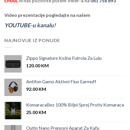
EMAIL
ili nas pozovite putem Viber-a na
061 756 893
Video prezentacije pogledajte na našem
YOUTUBE-u kanalu!
NAJNOVIJE IZ PONUDE
Zippo Signature Kožna Futrola Za Lulu
120.00
KM
Antifon Gamo Aktivni Fluo Earmuff
92.00
KM
KomaracaBez 100% Biljni Sprej Protiv Komaraca
25.00
KM
OutIn Nano Prenosni Aparat Za Kafu