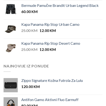
price
price
Bermude Pamučne Brandit Urban Legend Black
was:
is:
60.00
KM
42.00 KM.
35.00 KM.
Kapa Panama Rip Stop Urban Camo
Original
Current
25.00
KM
12.00
KM
price
price
was:
is:
Kapa Panama Rip Stop Desert Camo
25.00 KM.
12.00 KM.
Original
Current
25.00
KM
12.00
KM
price
price
was:
is:
25.00 KM.
12.00 KM.
NAJNOVIJE IZ PONUDE
Zippo Signature Kožna Futrola Za Lulu
120.00
KM
Antifon Gamo Aktivni Fluo Earmuff
92.00
KM