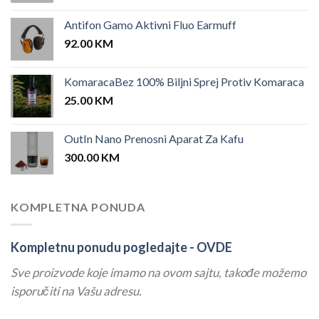
Antifon Gamo Aktivni Fluo Earmuff
92.00
KM
KomaracaBez 100% Biljni Sprej Protiv Komaraca
25.00
KM
OutIn Nano Prenosni Aparat Za Kafu
300.00
KM
KOMPLETNA PONUDA
Kompletnu ponudu pogledajte -
OVDE
Sve proizvode koje imamo na ovom sajtu, takođe možemo
isporučiti na Vašu adresu.