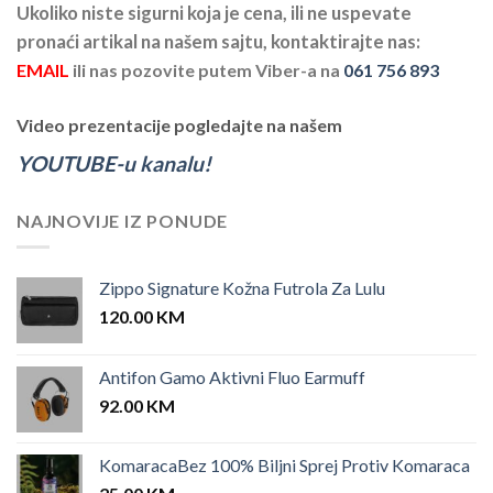
Ukoliko niste sigurni koja je cena, ili ne uspevate
pronaći artikal na našem sajtu, kontaktirajte nas:
EMAIL
ili nas pozovite putem Viber-a na
061 756 893
Video prezentacije pogledajte na našem
YOUTUBE-u kanalu!
NAJNOVIJE IZ PONUDE
Zippo Signature Kožna Futrola Za Lulu
120.00
KM
Antifon Gamo Aktivni Fluo Earmuff
92.00
KM
KomaracaBez 100% Biljni Sprej Protiv Komaraca