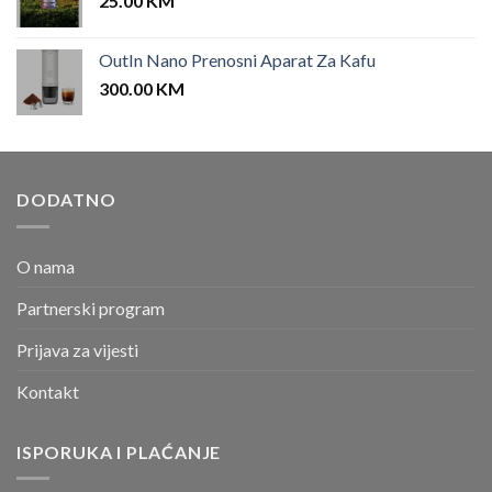
25.00
KM
OutIn Nano Prenosni Aparat Za Kafu
300.00
KM
DODATNO
O nama
Partnerski program
Prijava za vijesti
Kontakt
ISPORUKA I PLAĆANJE