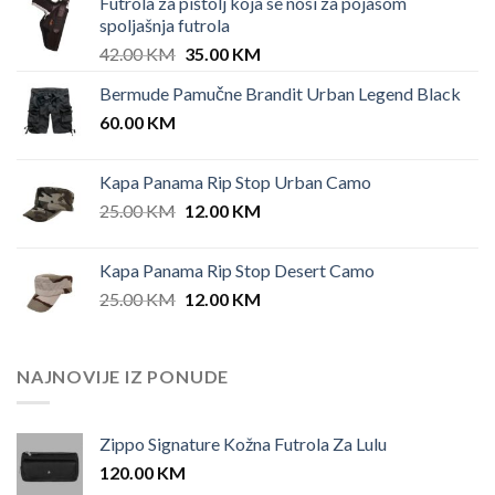
Futrola za pištolj koja se nosi za pojasom
spoljašnja futrola
Original
Current
42.00
KM
35.00
KM
price
price
Bermude Pamučne Brandit Urban Legend Black
was:
is:
60.00
KM
42.00 KM.
35.00 KM.
Kapa Panama Rip Stop Urban Camo
Original
Current
25.00
KM
12.00
KM
price
price
was:
is:
Kapa Panama Rip Stop Desert Camo
25.00 KM.
12.00 KM.
Original
Current
25.00
KM
12.00
KM
price
price
was:
is:
25.00 KM.
12.00 KM.
NAJNOVIJE IZ PONUDE
Zippo Signature Kožna Futrola Za Lulu
120.00
KM