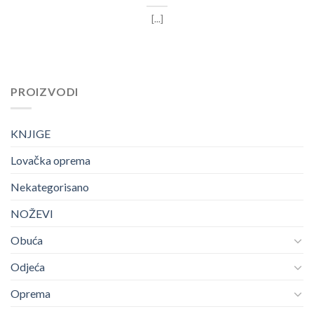
[...]
PROIZVODI
KNJIGE
Lovačka oprema
Nekategorisano
NOŽEVI
Obuća
Odjeća
Oprema