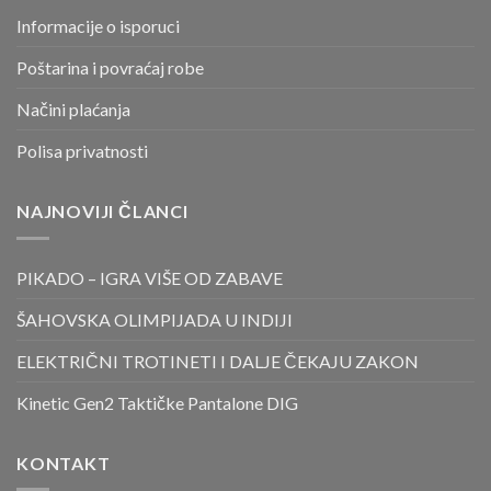
Informacije o isporuci
Poštarina i povraćaj robe
Načini plaćanja
Polisa privatnosti
NAJNOVIJI ČLANCI
PIKADO – IGRA VIŠE OD ZABAVE
ŠAHOVSKA OLIMPIJADA U INDIJI
ELEKTRIČNI TROTINETI I DALJE ČEKAJU ZAKON
Kinetic Gen2 Taktičke Pantalone DIG
KONTAKT