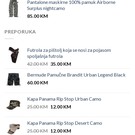
Pantalone maskirne 100% pamuk Airborne
Surplus nightcamo
85.00
KM
PREPORUKA
Futrola za pištolj koja se nosi za pojasom
spoljašnja futrola
Original
Current
42.00
KM
35.00
KM
price
price
Bermude Pamučne Brandit Urban Legend Black
was:
is:
60.00
KM
42.00 KM.
35.00 KM.
Kapa Panama Rip Stop Urban Camo
Original
Current
25.00
KM
12.00
KM
price
price
was:
is:
Kapa Panama Rip Stop Desert Camo
25.00 KM.
12.00 KM.
Original
Current
25.00
KM
12.00
KM