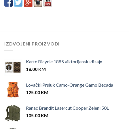
IZDVOJENI PROIZVODI
Karte Bicycle 1885 viktorijanski dizajn
18.00
KM
Lovački Prsluk Camo-Orange Gamo Becada
125.00
KM
Ranac Brandit Lasercut Cooper Zeleni 50L
105.00
KM