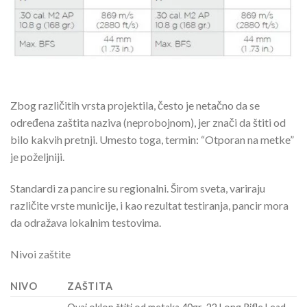
Zbog različitih vrsta projektila, često je netačno da se
određena zaštita naziva (neprobojnom), jer znači da štiti od
bilo kakvih pretnji. Umesto toga, termin: “Otporan na metke”
je poželjniji.
Standardi za pancire su regionalni. Širom sveta, variraju
različite vrste municije, i kao rezultat testiranja, pancir mora
da odražava lokalnim testovima.
Nivoi zaštite
NIVO
ZAŠTITA