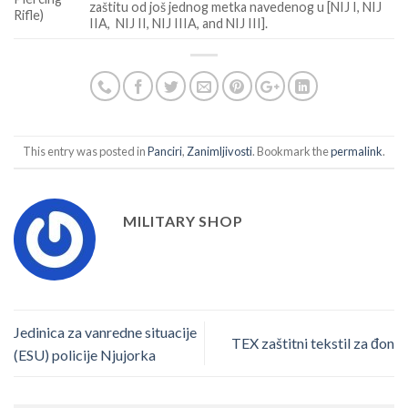
zaštitu od još jednog metka navedenog u [NIJ I, NIJ
Rifle)
IIA, NIJ II, NIJ IIIA, and NIJ III].
This entry was posted in
Panciri
,
Zanimljivosti
. Bookmark the
permalink
.
MILITARY SHOP
Jedinica za vanredne situacije
TEX zaštitni tekstil za đon
(ESU) policije Njujorka