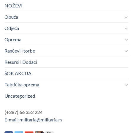
NOŽEVI
Obuća
Odjeća
Oprema
Rančevi i torbe
Resursi i Dodaci
ŠOK AKCIJA
Taktička oprema
Uncategorized
(+387) 66 352 224
E-mail:
militaria@militaria.rs