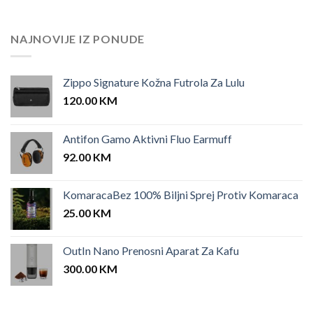
price
price
was:
is:
25.00 KM.
12.00 KM.
NAJNOVIJE IZ PONUDE
Zippo Signature Kožna Futrola Za Lulu
120.00
KM
Antifon Gamo Aktivni Fluo Earmuff
92.00
KM
KomaracaBez 100% Biljni Sprej Protiv Komaraca
25.00
KM
OutIn Nano Prenosni Aparat Za Kafu
300.00
KM