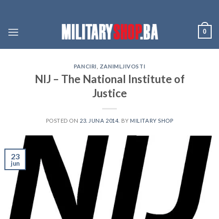
Skip
to
content
0
PANCIRI
,
ZANIMLJIVOSTI
NIJ – The National Institute of
Justice
POSTED ON
23. JUNA 2014.
BY
MILITARY SHOP
23
jun