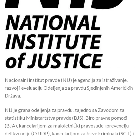
Nacionalni institut pravde (NIJ) je agencija za istraživanje,
razvoj i eveluaciju Odeljenja za pravdu Sjedinjenih Američkih
Država.
NIJ je grana odeljenja za pravdu, zajedno sa Zavodom za
statistiku Ministartstva pravde (BJS), Biro pravne pomoći
(BJA), kancelarijom za maloletnički pravosuđe i prevenciju
delikvencije (OJJDP), kancelarijom za žrtve kriminala (SCT) i