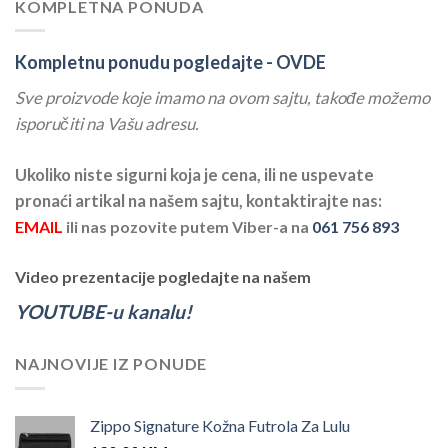
KOMPLETNA PONUDA
Kompletnu ponudu pogledajte -
OVDE
Sve proizvode koje imamo na ovom sajtu, takođe možemo
isporučiti na Vašu adresu.
Ukoliko niste sigurni koja je cena, ili ne uspevate
pronaći artikal na našem sajtu, kontaktirajte nas:
EMAIL
ili nas pozovite putem Viber-a na
061 756 893
Video prezentacije pogledajte na našem
YOUTUBE-u kanalu!
NAJNOVIJE IZ PONUDE
Zippo Signature Kožna Futrola Za Lulu