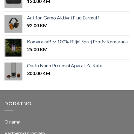
120.00
KM
Antifon Gamo Aktivni Fluo Earmuff
92.00
KM
KomaracaBez 100% Biljni Sprej Protiv Komaraca
25.00
KM
OutIn Nano Prenosni Aparat Za Kafu
300.00
KM
DODATNO
O nama
Partnerski program