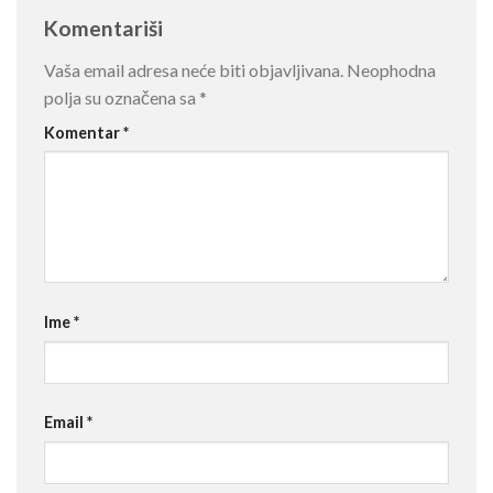
Komentariši
Vaša email adresa neće biti objavljivana.
Neophodna
polja su označena sa
*
Komentar
*
Ime
*
Email
*