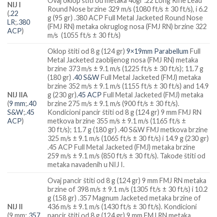
Ovaj oklop štiti od metaka 40gr .22 Long Rifle Lead
NIJ I
Round Nose brzine 329 m/s (1080 ft/s ± 30 ft/s), i 6.2
(
.22
g (95 gr) .380 ACP Full Metal Jacketed Round Nose
LR
;
.380
(FMJ RN) metaka okruglog nosa (FMJ RN) brzine 322
ACP
)
m/s (1055 ft/s ± 30 ft/s)
Oklop štiti od 8 g (124 gr)
9×19mm Parabellum
Full
Metal Jacketed zaobljenog nosa (FMJ RN) metaka
brzine 373 m/s ± 9.1 m/s (1225 ft/s ± 30 ft/s); 11.7 g
(180 gr)
.40 S&W
Full Metal Jacketed (FMJ) metaka
brzine 352 m/s ± 9.1 m/s (1155 ft/s ± 30 ft/s) and 14.9
NIJ IIA
g (230 gr)
.45 ACP
Full Metal Jacketed (FMJ) metaka
(
9 mm
;
.40
brzine 275 m/s ± 9.1 m/s (900 ft/s ± 30 ft/s).
S&W
;
.45
Kondicioni pancir štiti od 8 g (124 gr) 9 mm FMJ RN
ACP
)
metkova brzine 355 m/s ± 9.1 m/s (1165 ft/s ±
30 ft/s); 11.7 g (180 gr) .40 S&W FMJ metkova brzine
325 m/s ± 9.1 m/s (1065 ft/s ± 30 ft/s) i 14.9 g (230 gr)
.45 ACP Full Metal Jacketed (FMJ) metaka brzine
259 m/s ± 9.1 m/s (850 ft/s ± 30 ft/s). Takođe štiti od
metaka navadenih u NIJ I.
Ovaj pancir štiti od 8 g (124 gr) 9 mm FMJ RN metaka
brzine of 398 m/s ± 9.1 m/s (1305 ft/s ± 30 ft/s) i 10.2
g (158 gr) .357 Magnum Jacketed metaka brzine of
NIJ II
436 m/s ± 9.1 m/s (1430 ft/s ± 30 ft/s). Kondicioni
(9 mm;
.357
pancir štiti od 8 g (124 gr) 9 mm FMJ RN metaka