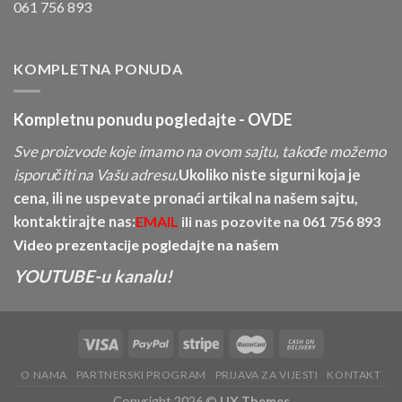
061 756 893
KOMPLETNA PONUDA
Kompletnu ponudu pogledajte -
OVDE
Sve proizvode koje imamo na ovom sajtu, takođe možemo
isporučiti na Vašu adresu.
Ukoliko niste sigurni koja je
cena, ili ne uspevate pronaći artikal na našem sajtu,
kontaktirajte nas:
EMAIL
ili nas pozovite na
061 756 893
Video prezentacije pogledajte na našem
YOUTUBE-u kanalu!
O NAMA
PARTNERSKI PROGRAM
PRIJAVA ZA VIJESTI
KONTAKT
Copyright 2026 ©
UX Themes