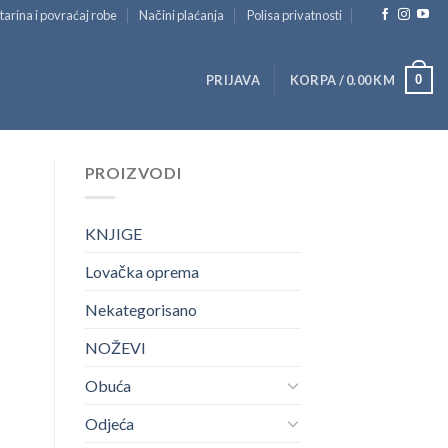
tarina i povraćaj robe
Načini plaćanja
Polisa privatnosti
0
PRIJAVA
KORPA /
0.00
KM
PROIZVODI
KNJIGE
Lovačka oprema
Nekategorisano
NOŽEVI
Obuća
Odjeća