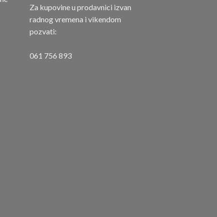
Za kupovine u prodavnici izvan
radnog vremena i vikendom
pozvati:
061 756 893