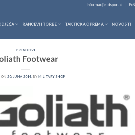
Informacije o isporuci
Poš
ODJEĆA
RANČEVI I TORBE
TAKTIČKA OPREMA
NOVOSTI
BRENDOVI
oliath Footwear
D ON
20. JUNA 2014.
BY
MILITARY SHOP