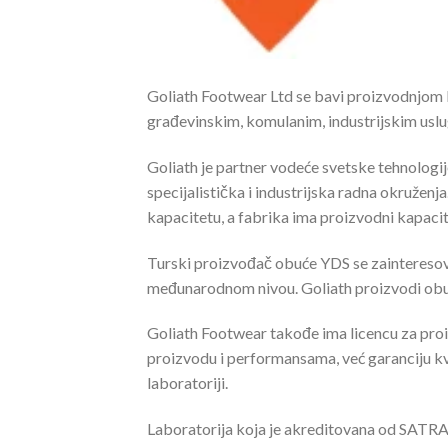
Goliath Footwear Ltd se bavi proizvodnjom kva
građevinskim, komulanim, industrijskim uslu
Goliath je partner vodeće svetske tehnologi
specijalistička i industrijska radna okružen
kapacitetu, a fabrika ima proizvodni kapaci
Turski proizvođač obuće YDS se zainteresovao
međunarodnom nivou. Goliath proizvodi obu
Goliath Footwear takođe ima licencu za pr
proizvodu i performansama, već garanciju kva
laboratoriji.
Laboratorija koja je akreditovana od SATRA, 