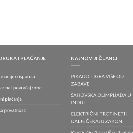
ORUKA I PLAĆANJE
NAJNOVIJI ČLANCI
rmacije o isporuci
PIKADO – IGRA VIŠE OD
ZABAVE
arina i povraćaj robe
ŠAHOVSKA OLIMPIJADA U
ni plaćanja
INDIJI
sa privatnosti
ELEKTRIČNI TROTINETI I
DALJE ČEKAJU ZAKON
Kinetic Gen2 Taktičke Pantal