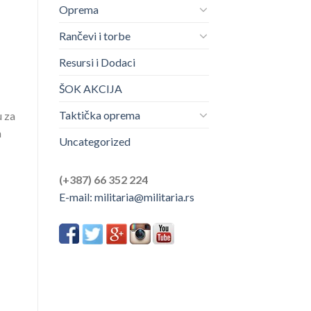
Oprema
Rančevi i torbe
Resursi i Dodaci
ŠOK AKCIJA
Taktička oprema
u za
m
Uncategorized
(+387) 66 352 224
E-mail:
militaria@militaria.rs