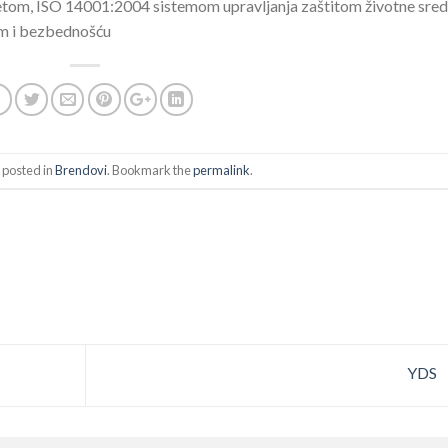
etom, ISO 14001:2004 sistemom upravljanja zaštitom životne sred
om i bezbednošću
 posted in
Brendovi
. Bookmark the
permalink
.
YDS