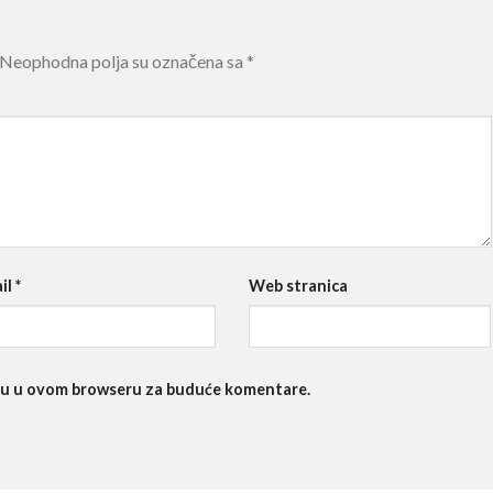
Neophodna polja su označena sa
*
il
*
Web stranica
nicu u ovom browseru za buduće komentare.