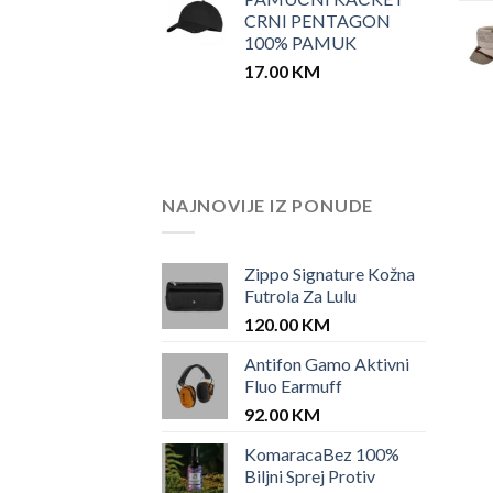
CRNI PENTAGON
100% PAMUK
17.00
KM
NAJNOVIJE IZ PONUDE
Zippo Signature Kožna
Futrola Za Lulu
120.00
KM
Antifon Gamo Aktivni
Fluo Earmuff
92.00
KM
KomaracaBez 100%
Biljni Sprej Protiv