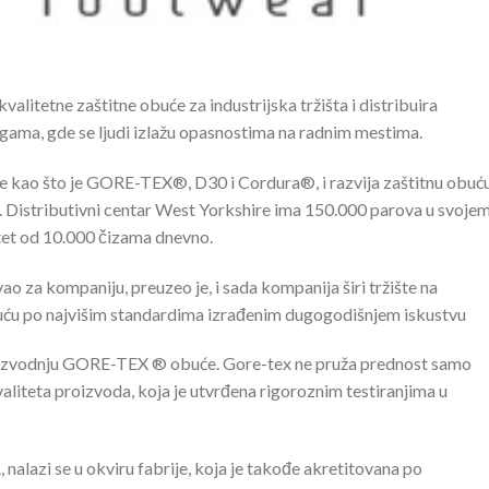
litetne zaštitne obuće za industrijska tržišta i distribuira
gama, gde se ljudi izlažu opasnostima na radnim mestima.
je kao što je GORE-TEX®, D30 i Cordura®, i razvija zaštitnu obuć
ja. Distributivni centar West Yorkshire ima 150.000 parova u svoje
tet od 10.000 čizama dnevno.
 za kompaniju, preuzeo je, i sada kompanija širi tržište na
ću po najvišim standardima izrađenim dugogodišnjem iskustvu
oizvodnju GORE-TEX ® obuće. Gore-tex ne pruža prednost samo
liteta proizvoda, koja je utvrđena rigoroznim testiranjima u
nalazi se u okviru fabrije, koja je takođe akretitovana po