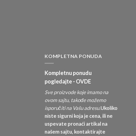
KOMPLETNA PONUDA
Kompletnu ponudu
pogledajte -
OVDE
Sve proizvode koje imamo na
ovom sajtu, takođe možemo
isporučiti na Vašu adresu.
Ukoliko
niste sigurni koja je cena, ili ne
uspevate pronaći artikal na
našem sajtu, kontaktirajte