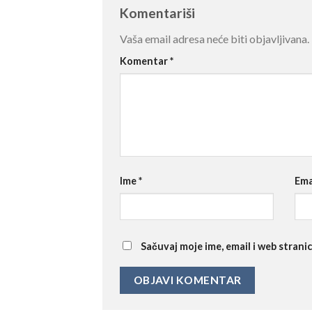
Komentariši
Vaša email adresa neće biti objavljivana.
Komentar
*
Ime
*
Ema
Sačuvaj moje ime, email i web stra