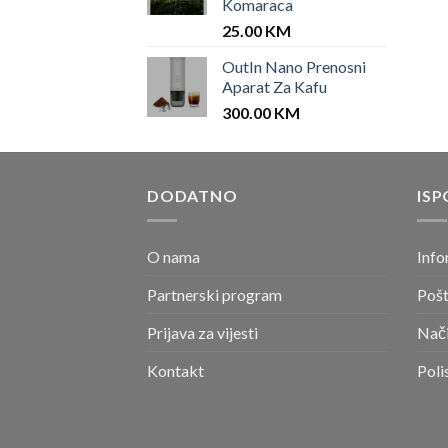
Komaraca
25.00
KM
OutIn Nano Prenosni
Aparat Za Kafu
300.00
KM
DODATNO
ISP
O nama
Info
Partnerski program
Pošt
Prijava za vijesti
Nači
Kontakt
Poli