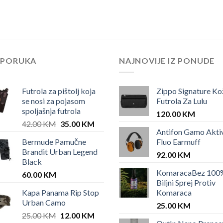
EPORUKA
NAJNOVIJE IZ PONUDE
Futrola za pištolj koja
Zippo Signature Ko
se nosi za pojasom
Futrola Za Lulu
spoljašnja futrola
120.00
KM
Original
Current
42.00
KM
35.00
KM
Antifon Gamo Akti
price
price
Bermude Pamučne
Fluo Earmuff
was:
is:
Brandit Urban Legend
42.00 KM.
35.00 KM.
92.00
KM
Black
KomaracaBez 100
60.00
KM
Biljni Sprej Protiv
Kapa Panama Rip Stop
Komaraca
Urban Camo
25.00
KM
Original
Current
25.00
KM
12.00
KM