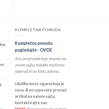
KOMPLETNA PONUDA
Kompletnu ponudu
žna
pogledajte -
OVDE
Sve proizvode koje imamo na
vni
ovom sajtu, takođe možemo
isporučiti na Vašu adresu.
Ukoliko niste sigurni koja je
%
cena, ili ne uspevate pronaći
artikal na našem sajtu,
kontaktirajte nas:
EMAIL
ili nas pozovite putem