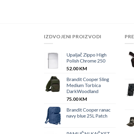
IZDVOJENI PROIZVODI
PR
Upaljač Zippo High
Polish Chrome 250
52.00
KM
Brandit Cooper Sling
Medium Torbica
DarkWoodland
75.00
KM
Brandit Cooper ranac
navy blue 25L Patch
PAMUČNI KAČKET