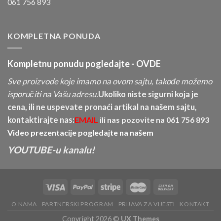
061 756 893
KOMPLETNA PONUDA
Kompletnu ponudu pogledajte -
OVDE
Sve proizvode koje imamo na ovom sajtu, takođe možemo
isporučiti na Vašu adresu.
Ukoliko niste sigurni koja je
cena, ili ne uspevate pronaći artikal na našem sajtu,
kontaktirajte nas:
EMAIL
ili nas pozovite na
061 756 893
Video prezentacije pogledajte na našem
YOUTUBE-u kanalu!
O NAMA
PARTNERSKI PROGRAM
PRIJAVA ZA VIJESTI
KONTAKT
Copyright 2026 ©
UX Themes