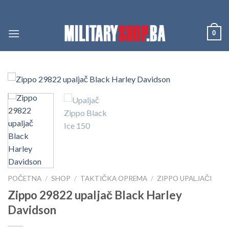
Skip
to
content
0
POČETNA
/
SHOP
/
TAKTIČKA OPREMA
/
ZIPPO UPALJAČI
Zippo 29822 upaljač Black Harley
Davidson