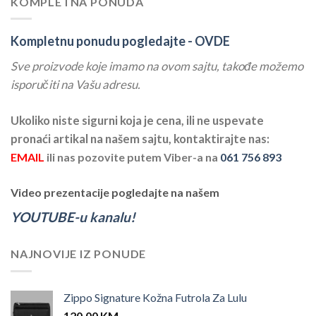
KOMPLETNA PONUDA
Kompletnu ponudu pogledajte -
OVDE
Sve proizvode koje imamo na ovom sajtu, takođe možemo
isporučiti na Vašu adresu.
Ukoliko niste sigurni koja je cena, ili ne uspevate
pronaći artikal na našem sajtu, kontaktirajte nas:
EMAIL
ili nas pozovite putem Viber-a na
061 756 893
Video prezentacije pogledajte na našem
YOUTUBE-u kanalu!
NAJNOVIJE IZ PONUDE
Zippo Signature Kožna Futrola Za Lulu
120.00
KM