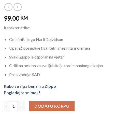
99.00
KM
Karakteristike:
Crni finiš i logo Harli Dejvidson
Upaljač posjeduje kvalitetni mesingani kremen
Svaki Zippo je otporan na vjetar
Odličan poklon za sve ljubitelje tradicionalnog dizajna
Proizvodnja: SAD
Kako se sipa benzin u Zippo
Pogledajte snimak!
Zippo 29822 upaljač Black Harley Davidson količina
DODAJ U KORPU