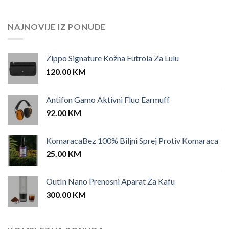
price
price
was:
is:
25.00 KM.
12.00 KM.
NAJNOVIJE IZ PONUDE
Zippo Signature Kožna Futrola Za Lulu
120.00
KM
Antifon Gamo Aktivni Fluo Earmuff
92.00
KM
KomaracaBez 100% Biljni Sprej Protiv Komaraca
25.00
KM
OutIn Nano Prenosni Aparat Za Kafu
300.00
KM