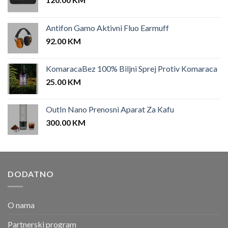
Antifon Gamo Aktivni Fluo Earmuff
92.00
KM
KomaracaBez 100% Biljni Sprej Protiv Komaraca
25.00
KM
OutIn Nano Prenosni Aparat Za Kafu
300.00
KM
DODATNO
O nama
Partnerski program