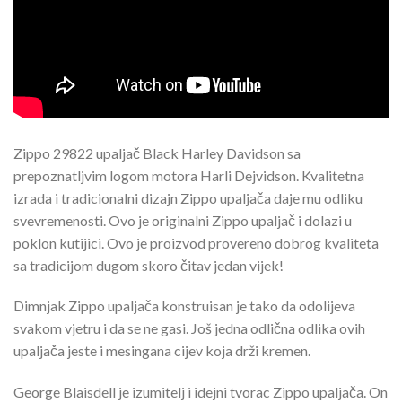
Zippo 29822 upaljač Black Harley Davidson sa
prepoznatljvim logom motora Harli Dejvidson. Kvalitetna
izrada i tradicionalni dizajn Zippo upaljača daje mu odliku
svevremenosti. Ovo je originalni Zippo upaljač i dolazi u
poklon kutijici. Ovo je proizvod provereno dobrog kvaliteta
sa tradicijom dugom skoro čitav jedan vijek!
Dimnjak Zippo upaljača konstruisan je tako da odolijeva
svakom vjetru i da se ne gasi. Još jedna odlična odlika ovih
upaljača jeste i mesingana cijev koja drži kremen.
George Blaisdell je izumitelj i idejni tvorac Zippo upaljača. On