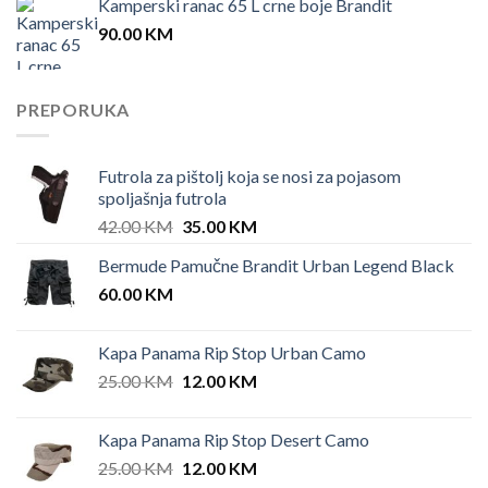
Kamperski ranac 65 L crne boje Brandit
90.00
KM
PREPORUKA
Futrola za pištolj koja se nosi za pojasom
spoljašnja futrola
Original
Current
42.00
KM
35.00
KM
price
price
Bermude Pamučne Brandit Urban Legend Black
was:
is:
60.00
KM
42.00 KM.
35.00 KM.
Kapa Panama Rip Stop Urban Camo
Original
Current
25.00
KM
12.00
KM
price
price
was:
is:
Kapa Panama Rip Stop Desert Camo
25.00 KM.
12.00 KM.
Original
Current
25.00
KM
12.00
KM