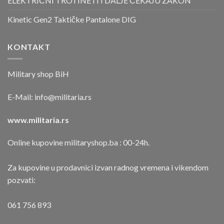
ELEKTRIČNI TROTINETI I DALJE ČEKAJU ZAKON
Kinetic Gen2 Taktičke Pantalone DIG
KONTAKT
Military shop BiH
E-Mail:
info@militaria.rs
www.militaria.rs
Online kupovine militaryshop.ba : 00-24h.
Za kupovine u prodavnici izvan radnog vremena i vikendom
pozvati:
061 756 893