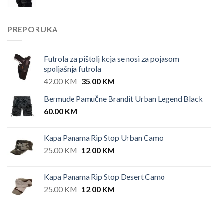
PREPORUKA
Futrola za pištolj koja se nosi za pojasom
spoljašnja futrola
Original
Current
42.00
KM
35.00
KM
price
price
Bermude Pamučne Brandit Urban Legend Black
was:
is:
60.00
KM
42.00 KM.
35.00 KM.
Kapa Panama Rip Stop Urban Camo
Original
Current
25.00
KM
12.00
KM
price
price
was:
is:
Kapa Panama Rip Stop Desert Camo
25.00 KM.
12.00 KM.
Original
Current
25.00
KM
12.00
KM
price
price
was:
is: