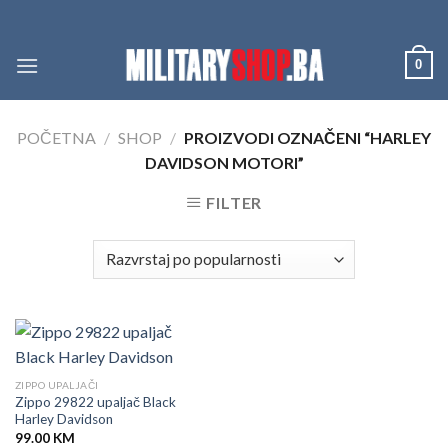
Skip
to
content
0
POČETNA
/
SHOP
/
PROIZVODI OZNAČENI “HARLEY
DAVIDSON MOTORI”
FILTER
ZIPPO UPALJAČI
Zippo 29822 upaljač Black
Harley Davidson
99.00
KM