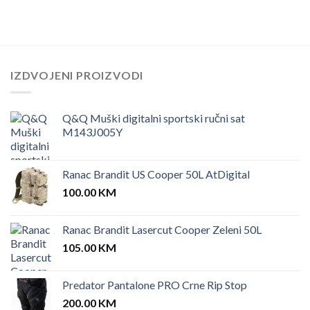
IZDVOJENI PROIZVODI
Q&Q Muški digitalni sportski ručni sat
M143J005Y
Ranac Brandit US Cooper 50L AtDigital
100.00
KM
Ranac Brandit Lasercut Cooper Zeleni 50L
105.00
KM
Predator Pantalone PRO Crne Rip Stop
200.00
KM