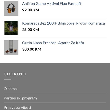
Antifon Gamo Aktivni Fluo Earmuff
92.00
KM
KomaracaBez 100% Biljni Sprej Protiv Komaraca
25.00
KM
OutIn Nano Prenosni Aparat Za Kafu
300.00
KM
DODATNO
O nama
Partnerski program
Prijava za vijesti