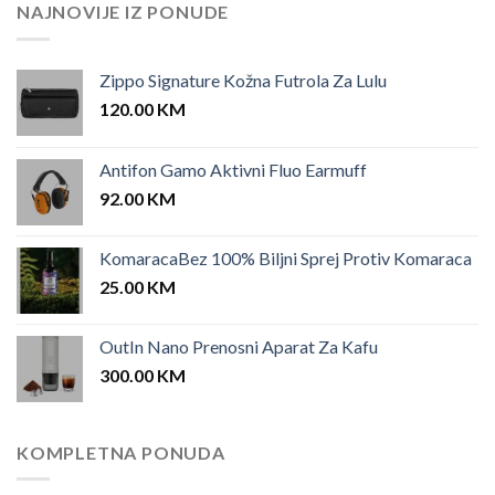
25.00 KM.
12.00 KM.
NAJNOVIJE IZ PONUDE
Zippo Signature Kožna Futrola Za Lulu
120.00
KM
Antifon Gamo Aktivni Fluo Earmuff
92.00
KM
KomaracaBez 100% Biljni Sprej Protiv Komaraca
25.00
KM
OutIn Nano Prenosni Aparat Za Kafu
300.00
KM
KOMPLETNA PONUDA