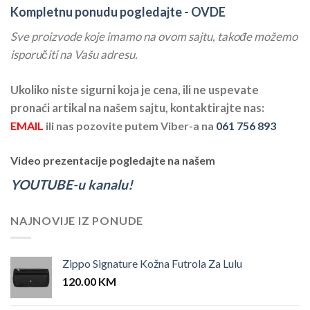
Kompletnu ponudu pogledajte -
OVDE
Sve proizvode koje imamo na ovom sajtu, takođe možemo
isporučiti na Vašu adresu.
Ukoliko niste sigurni koja je cena, ili ne uspevate
pronaći artikal na našem sajtu, kontaktirajte nas:
EMAIL
ili nas pozovite putem Viber-a na
061 756 893
Video prezentacije pogledajte na našem
YOUTUBE-u kanalu!
NAJNOVIJE IZ PONUDE
Zippo Signature Kožna Futrola Za Lulu
120.00
KM