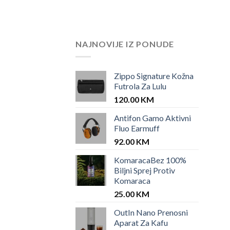
NAJNOVIJE IZ PONUDE
Zippo Signature Kožna
Futrola Za Lulu
120.00
KM
Antifon Gamo Aktivni
Fluo Earmuff
92.00
KM
KomaracaBez 100%
Biljni Sprej Protiv
Komaraca
25.00
KM
OutIn Nano Prenosni
Aparat Za Kafu