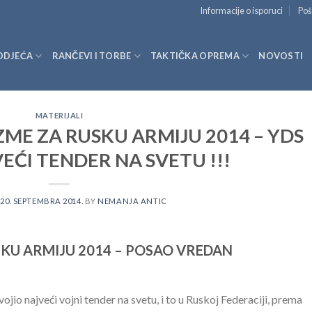
Informacije o isporuci
Poš
ODJEĆA
RANČEVI I TORBE
TAKTIČKA OPREMA
NOVOSTI
MATERIJALI
ZME ZA RUSKU ARMIJU 2014 – YDS
EĆI TENDER NA SVETU !!!
N
20. SEPTEMBRA 2014.
BY
NEMANJA ANTIC
SKU ARMIJU 2014 – POSAO VREDAN
ojio najveći vojni tender na svetu, i to u Ruskoj Federaciji, prema