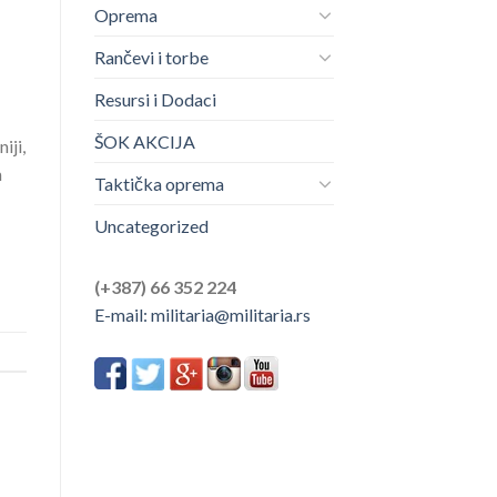
Oprema
Rančevi i torbe
Resursi i Dodaci
ŠOK AKCIJA
iji,
m
Taktička oprema
Uncategorized
(+387) 66 352 224
E-mail:
militaria@militaria.rs