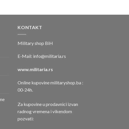
KONTAKT
Military shop BiH
E-Mail:
info@militaria.rs
www.militaria.rs
Online kupovine militaryshop.ba :
00-24h.
one
Za kupovine u prodavnici izvan
radnog vremena i vikendom
pozvati: