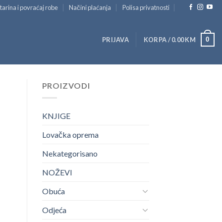
tarina i povraćaj robe
Načini plaćanja
Polisa privatnosti
0
PRIJAVA
KORPA /
0.00
KM
PROIZVODI
KNJIGE
Lovačka oprema
Nekategorisano
NOŽEVI
Obuća
Odjeća