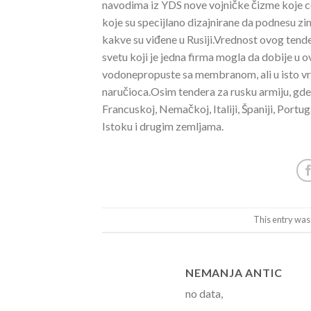
navodima iz YDS nove vojničke čizme koje ce 
koje su specijlano dizajnirane da podnesu z
kakve su viđene u Rusiji.Vrednost ovog tender
svetu koji je jedna firma mogla da dobije u o
vodonepropuste sa membranom, ali u isto vrem
naručioca.
Osim tendera za rusku armiju, gde 
Francuskoj, Nemačkoj, Italiji, Španiji, Portug
Istoku i drugim zemljama.
This entry was
NEMANJA ANTIC
no data,