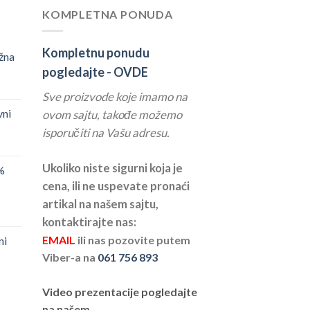
KOMPLETNA PONUDA
Kompletnu ponudu
žna
pogledajte -
OVDE
Sve proizvode koje imamo na
vni
ovom sajtu, takođe možemo
isporučiti na Vašu adresu.
Ukoliko niste sigurni koja je
%
cena, ili ne uspevate pronaći
artikal na našem sajtu,
kontaktirajte nas:
EMAIL
ili nas pozovite putem
ni
Viber-a na
061 756 893
Video prezentacije pogledajte
na našem