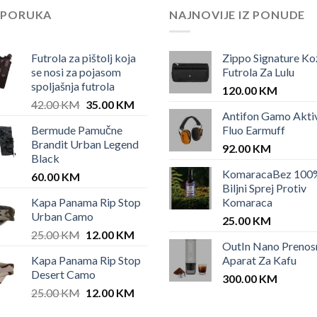
EPORUKA
NAJNOVIJE IZ PONUDE
Futrola za pištolj koja
Zippo Signature Ko
se nosi za pojasom
Futrola Za Lulu
spoljašnja futrola
120.00
KM
Original
Current
42.00
KM
35.00
KM
Antifon Gamo Akti
price
price
Bermude Pamučne
Fluo Earmuff
was:
is:
KM.
Brandit Urban Legend
42.00 KM.
35.00 KM.
92.00
KM
Black
KomaracaBez 100
60.00
KM
Biljni Sprej Protiv
Kapa Panama Rip Stop
Komaraca
Urban Camo
25.00
KM
Original
Current
25.00
KM
12.00
KM
OutIn Nano Prenos
price
price
Kapa Panama Rip Stop
Aparat Za Kafu
was:
is:
Desert Camo
25.00 KM.
12.00 KM.
300.00
KM
Original
Current
25.00
KM
12.00
KM
price
price