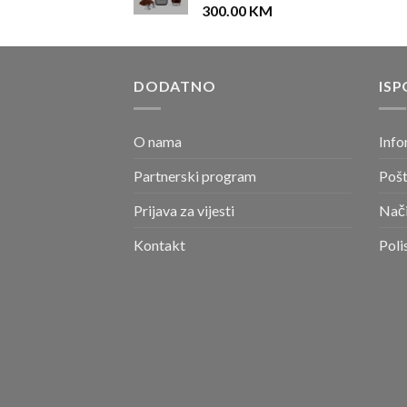
300.00
KM
DODATNO
ISP
O nama
Info
Partnerski program
Pošt
Prijava za vijesti
Nači
Kontakt
Poli