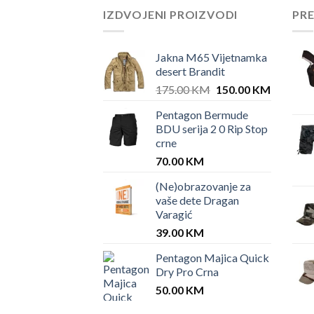
IZDVOJENI PROIZVODI
PR
Jakna M65 Vijetnamka
desert Brandit
Original
Current
175.00
KM
150.00
KM
price
price
Pentagon Bermude
was:
is:
BDU serija 2 0 Rip Stop
175.00 KM.
150.00 
crne
70.00
KM
(Ne)obrazovanje za
vaše dete Dragan
Varagić
39.00
KM
Pentagon Majica Quick
Dry Pro Crna
50.00
KM