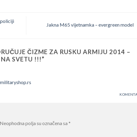
oliciji
Jakna M65 vijetnamka – evergreen model
ORUČUJE ČIZME ZA RUSKU ARMIJU 2014 –
NA SVETU !!!
”
militaryshop.rs
KOMENTA
Neophodna polja su označena sa
*