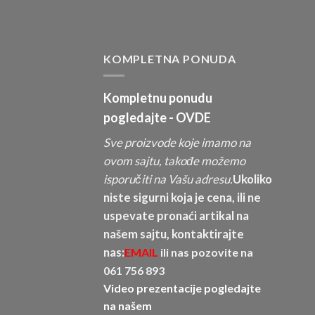
KOMPLETNA PONUDA
Kompletnu ponudu
pogledajte -
OVDE
Sve proizvode koje imamo na
ovom sajtu, takođe možemo
isporučiti na Vašu adresu.
Ukoliko
niste sigurni koja je cena, ili ne
uspevate pronaći artikal na
našem sajtu, kontaktirajte
nas:
EMAIL
ili nas pozovite na
061 756 893
Video prezentacije pogledajte
na našem