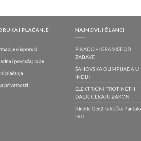
ORUKA I PLAĆANJE
NAJNOVIJI ČLANCI
rmacije o isporuci
PIKADO – IGRA VIŠE OD
ZABAVE
arina i povraćaj robe
ŠAHOVSKA OLIMPIJADA U
ni plaćanja
INDIJI
sa privatnosti
ELEKTRIČNI TROTINETI I
DALJE ČEKAJU ZAKON
Kinetic Gen2 Taktičke Pantal
DIG