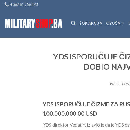
Skip
+387 61 756 893
to
content
ŠOK AKCIJA
OBUĆA
YDS ISPORUČUJE ČI
DOBIO NAJV
POSTED O
YDS ISPORUČUJE ČIZME ZA RU
100.000.000,00 USD
YDS direktor Vedat Y. izjavio je da je YDS osv