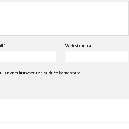
il
*
Web stranica
nicu u ovom browseru za buduće komentare.