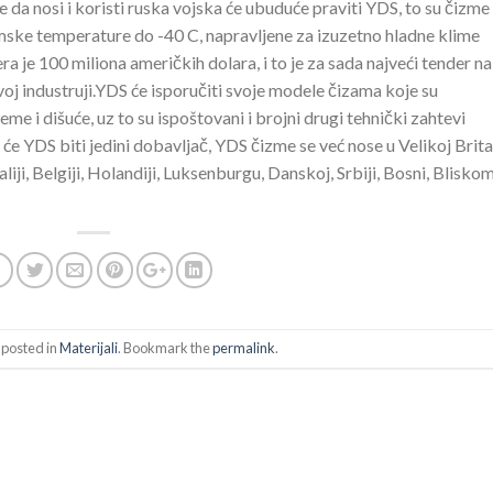
da nosi i koristi ruska vojska će ubuduće praviti YDS, to su čizme
imske temperature do -40 C, napravljene za izuzetno hladne klime
a je 100 miliona američkih dolara, i to je za sada najveći tender na
voj industruji.YDS će isporučiti svoje modele čizama koje su
e i dišuće, uz to su ispoštovani i brojni drugi tehnički zahtevi
će YDS biti jedini dobavljač, YDS čizme se već nose u Velikoj Britan
aliji, Belgiji, Holandiji, Luksenburgu, Danskoj, Srbiji, Bosni, Blisko
 posted in
Materijali
. Bookmark the
permalink
.