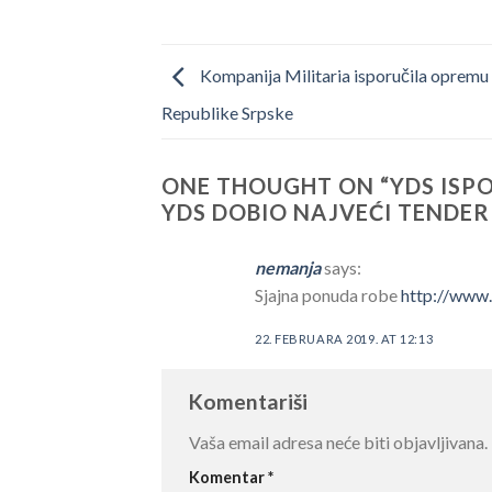
Kompanija Militaria isporučila opremu p
Republike Srpske
ONE THOUGHT ON “
YDS ISP
YDS DOBIO NAJVEĆI TENDER 
nemanja
says:
Sjajna ponuda robe
http://www.
22. FEBRUARA 2019. AT 12:13
Komentariši
Vaša email adresa neće biti objavljivana.
Komentar
*