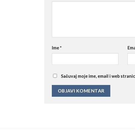
Ime
*
Ema
Sačuvaj moje ime, email i web stra