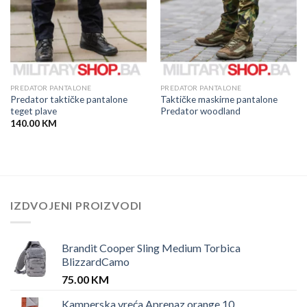
PREDATOR PANTALONE
PREDATOR PANTALONE
Predator taktičke pantalone
Taktičke maskirne pantalone
teget plave
Predator woodland
140.00
KM
IZDVOJENI PROIZVODI
Brandit Cooper Sling Medium Torbica
BlizzardCamo
75.00
KM
Kamperska vreća Aprenaz orange 10