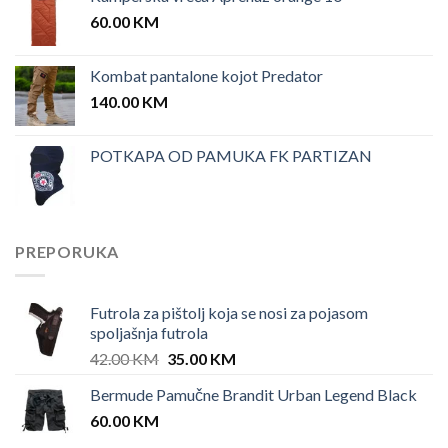
60.00
KM
Kombat pantalone kojot Predator
140.00
KM
POTKAPA OD PAMUKA FK PARTIZAN
PREPORUKA
Futrola za pištolj koja se nosi za pojasom
spoljašnja futrola
Original
Current
42.00
KM
35.00
KM
price
price
Bermude Pamučne Brandit Urban Legend Black
was:
is:
60.00
KM
42.00 KM.
35.00 KM.