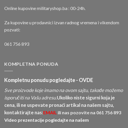
Online kupovine militaryshop.ba : 00-24h.
Za kupovine u prodavnici izvan radnog vremena i vikendom
pozvati:
061 756 893
KOMPLETNA PONUDA
Kompletnu ponudu pogledajte -
OVDE
Sve proizvode koje imamo na ovom sajtu, takođe možemo
isporučiti na Vašu adresu.
Ukoliko niste sigurni koja je
cena, ili ne uspevate pronaći artikal na našem sajtu,
kontaktirajte nas:
EMAIL
ili nas pozovite na
061 756 893
Video prezentacije pogledajte na našem