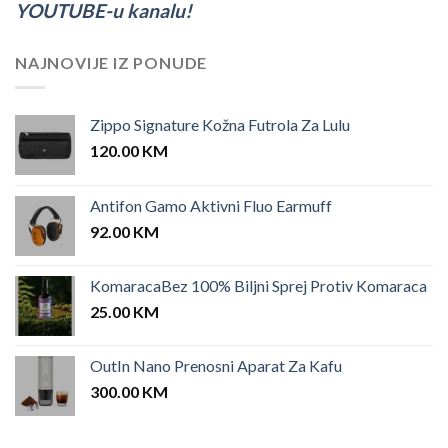
YOUTUBE-u kanalu!
NAJNOVIJE IZ PONUDE
Zippo Signature Kožna Futrola Za Lulu
120.00
KM
Antifon Gamo Aktivni Fluo Earmuff
92.00
KM
KomaracaBez 100% Biljni Sprej Protiv Komaraca
25.00
KM
OutIn Nano Prenosni Aparat Za Kafu
300.00
KM