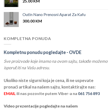
25.00
KM
OutIn Nano Prenosni Aparat Za Kafu
300.00
KM
KOMPLETNA PONUDA
Kompletnu ponudu pogledajte -
OVDE
Sve proizvode koje imamo na ovom sajtu, takođe možemo
isporučiti na Vašu adresu.
Ukoliko niste sigurni koja je cena, ili ne uspevate
pronaći artikal na našem sajtu, kontaktirajte nas:
EMAIL
ili nas pozovite putem Viber-a na
061 756 893
Video prezentacije pogledajte na našem