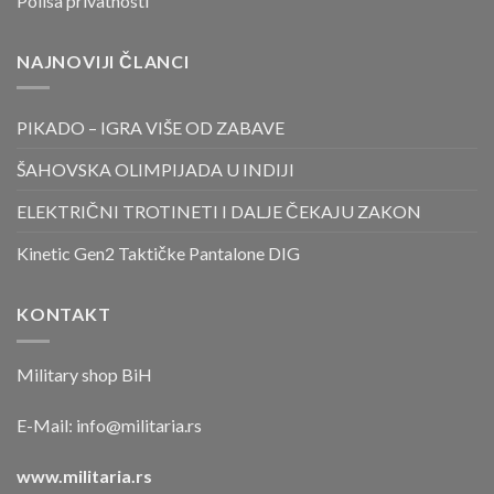
Polisa privatnosti
NAJNOVIJI ČLANCI
PIKADO – IGRA VIŠE OD ZABAVE
ŠAHOVSKA OLIMPIJADA U INDIJI
ELEKTRIČNI TROTINETI I DALJE ČEKAJU ZAKON
Kinetic Gen2 Taktičke Pantalone DIG
KONTAKT
Military shop BiH
E-Mail:
info@militaria.rs
www.militaria.rs