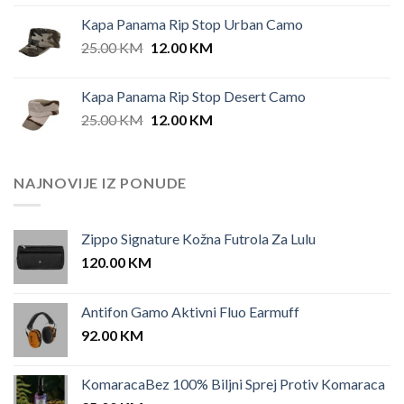
Kapa Panama Rip Stop Urban Camo
Original
Current
25.00
KM
12.00
KM
price
price
was:
is:
Kapa Panama Rip Stop Desert Camo
25.00 KM.
12.00 KM.
Original
Current
25.00
KM
12.00
KM
price
price
was:
is:
25.00 KM.
12.00 KM.
NAJNOVIJE IZ PONUDE
Zippo Signature Kožna Futrola Za Lulu
120.00
KM
Antifon Gamo Aktivni Fluo Earmuff
92.00
KM
KomaracaBez 100% Biljni Sprej Protiv Komaraca