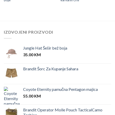
boje
Varvarin crni
IZDVOJENI PROIZVODI
Jungle Hat Šešir bež boja
35.00
KM
Brandit Šorc Za Kupanje Sahara
Coyote Eternity pamučna Pentagon majica
55.00
KM
Brandit Operator Molle Pouch TacticalCamo
Torbica