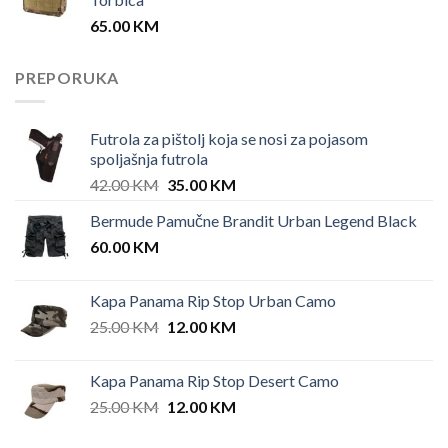
65.00
KM
PREPORUKA
Futrola za pištolj koja se nosi za pojasom
spoljašnja futrola
Original
Current
42.00
KM
35.00
KM
price
price
Bermude Pamučne Brandit Urban Legend Black
was:
is:
60.00
KM
42.00 KM.
35.00 KM.
Kapa Panama Rip Stop Urban Camo
Original
Current
25.00
KM
12.00
KM
price
price
was:
is:
Kapa Panama Rip Stop Desert Camo
25.00 KM.
12.00 KM.
Original
Current
25.00
KM
12.00
KM
price
price
was:
is: