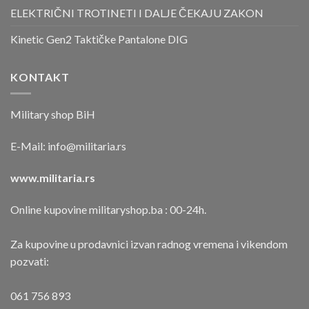
ELEKTRIČNI TROTINETI I DALJE ČEKAJU ZAKON
Kinetic Gen2 Taktičke Pantalone DIG
KONTAKT
Military shop BiH
E-Mail:
info@militaria.rs
www.militaria.rs
Online kupovine militaryshop.ba : 00-24h.
Za kupovine u prodavnici izvan radnog vremena i vikendom
pozvati:
061 756 893