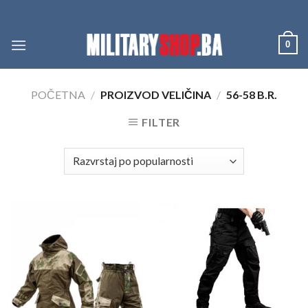
Skip
to
content
0
POČETNA
/
PROIZVOD VELIČINA
/
56-58 B.R.
FILTER