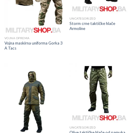
UNCATEGORIZED
Storm crne taktičke hlače
Armoline
VOJNA OPREMA
Vojna maskirna uniforma Gorka 3
A Tacs
UNCATEGORIZED
Olive taktičke hlače od pamuka