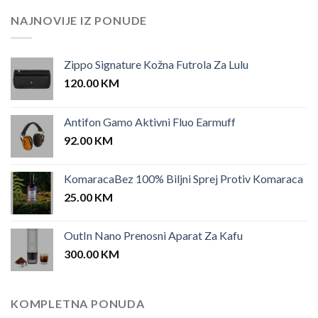
25.00 KM.
12.00 KM.
NAJNOVIJE IZ PONUDE
Zippo Signature Kožna Futrola Za Lulu
120.00
KM
Antifon Gamo Aktivni Fluo Earmuff
92.00
KM
KomaracaBez 100% Biljni Sprej Protiv Komaraca
25.00
KM
OutIn Nano Prenosni Aparat Za Kafu
300.00
KM
KOMPLETNA PONUDA