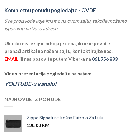
Kompletnu ponudu pogledajte -
OVDE
Sve proizvode koje imamo na ovom sajtu, takođe možemo
isporučiti na Vašu adresu.
Ukoliko niste sigurni koja je cena, ili ne uspevate
pronaći artikal na našem sajtu, kontaktirajte nas:
EMAIL
ili nas pozovite putem Viber-a na
061 756 893
Video prezentacije pogledajte na našem
YOUTUBE-u kanalu!
NAJNOVIJE IZ PONUDE
Zippo Signature Kožna Futrola Za Lulu
120.00
KM