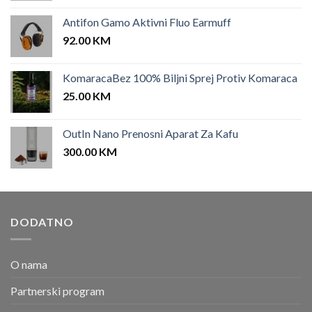
Antifon Gamo Aktivni Fluo Earmuff
92.00
KM
KomaracaBez 100% Biljni Sprej Protiv Komaraca
25.00
KM
OutIn Nano Prenosni Aparat Za Kafu
300.00
KM
DODATNO
O nama
Partnerski program