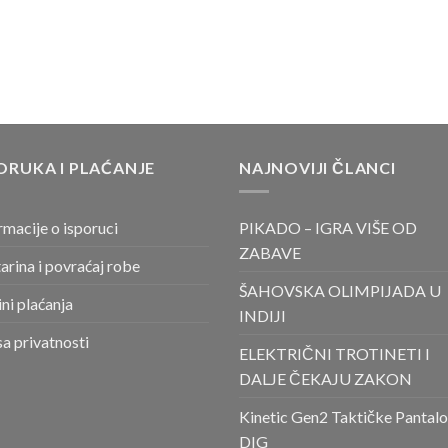
ORUKA I PLAĆANJE
NAJNOVIJI ČLANCI
rmacije o isporuci
PIKADO – IGRA VIŠE OD
ZABAVE
arina i povraćaj robe
ŠAHOVSKA OLIMPIJADA U
ni plaćanja
INDIJI
sa privatnosti
ELEKTRIČNI TROTINETI I
DALJE ČEKAJU ZAKON
Kinetic Gen2 Taktičke Pantal
DIG