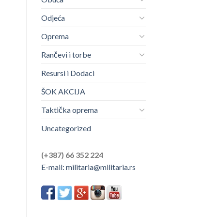
Odjeća
Oprema
Rančevi i torbe
Resursi i Dodaci
ŠOK AKCIJA
Taktička oprema
Uncategorized
(+387) 66 352 224
E-mail:
militaria@militaria.rs