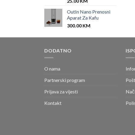
25.00
KM
OutIn Nano Prenosni
Aparat Za Kafu
300.00
KM
DODATNO
ISP
O nama
Info
Partnerski program
Pošt
Prijava za vijesti
Nači
Kontakt
Poli