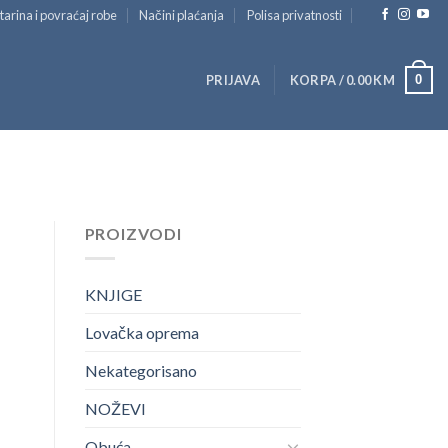
tarina i povraćaj robe
Načini plaćanja
Polisa privatnosti
0
PRIJAVA
KORPA /
0.00
KM
PROIZVODI
KNJIGE
Lovačka oprema
Nekategorisano
NOŽEVI
Obuća