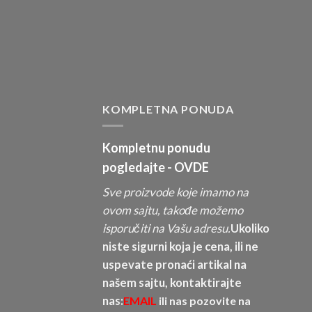
KOMPLETNA PONUDA
Kompletnu ponudu
pogledajte -
OVDE
Sve proizvode koje imamo na
ovom sajtu, takođe možemo
isporučiti na Vašu adresu.
Ukoliko
niste sigurni koja je cena, ili ne
uspevate pronaći artikal na
našem sajtu, kontaktirajte
nas:
EMAIL
ili nas pozovite na