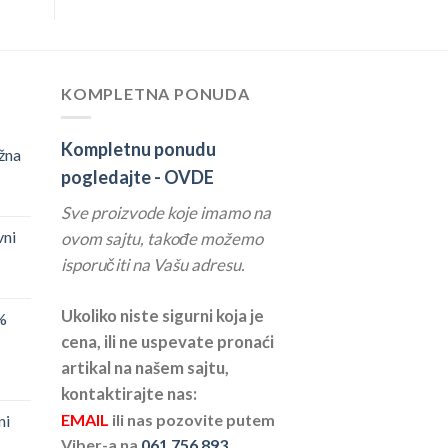
KOMPLETNA PONUDA
Kompletnu ponudu
žna
pogledajte -
OVDE
Sve proizvode koje imamo na
vni
ovom sajtu, takođe možemo
isporučiti na Vašu adresu.
Ukoliko niste sigurni koja je
%
cena, ili ne uspevate pronaći
artikal na našem sajtu,
kontaktirajte nas:
EMAIL
ili nas pozovite putem
ni
Viber-a na
061 756 893