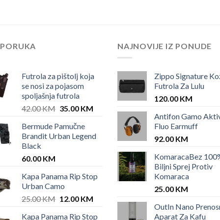
EPORUKA
NAJNOVIJE IZ PONUDE
Futrola za pištolj koja
Zippo Signature Ko
se nosi za pojasom
Futrola Za Lulu
spoljašnja futrola
120.00
KM
Original
Current
42.00
KM
35.00
KM
Antifon Gamo Akti
price
price
Bermude Pamučne
Fluo Earmuff
was:
is:
Brandit Urban Legend
42.00 KM.
35.00 KM.
92.00
KM
Black
KomaracaBez 100
60.00
KM
Biljni Sprej Protiv
Kapa Panama Rip Stop
Komaraca
KM.
Urban Camo
25.00
KM
Original
Current
25.00
KM
12.00
KM
OutIn Nano Prenos
price
price
Kapa Panama Rip Stop
Aparat Za Kafu
was:
is: