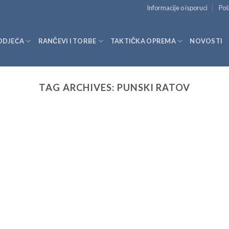
Informacije o isporuci
Poš
ODJEĆA
RANČEVI I TORBE
TAKTIČKA OPREMA
NOVOSTI
TAG ARCHIVES:
PUNSKI RATOV