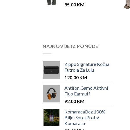
85.00
KM
NAJNOVIJE IZ PONUDE
Zippo Signature Kožna
Futrola Za Lulu
120.00
KM
Antifon Gamo Aktivni
Fluo Earmuff
92.00
KM
KomaracaBez 100%
Biljni Sprej Protiv
Komaraca