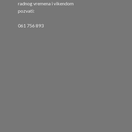
radnog vremena i vikendom
pozvati:
061 756 893