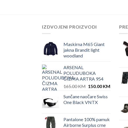
IZDVOJENI PROIZVODI
PR
Maskirna M65 Giant
jakna Brandit light
woodland
ARSENAL
POLUDUBOKA
ČIZMA ARTRA 954
Original
Current
165.00
KM
150.00
KM
price
price
Sunčane naočare Swiss
was:
is:
One Black VNTX
165.00 KM.
150.00 
Pantalone 100% pamuk
Airborne Surplus crne