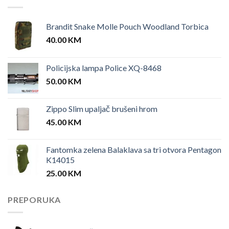
Brandit Snake Molle Pouch Woodland Torbica
40.00
KM
Policijska lampa Police XQ-8468
50.00
KM
Zippo Slim upaljač brušeni hrom
45.00
KM
Fantomka zelena Balaklava sa tri otvora Pentagon
K14015
25.00
KM
PREPORUKA