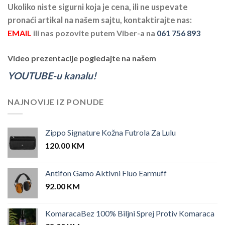
Ukoliko niste sigurni koja je cena, ili ne uspevate
pronaći artikal na našem sajtu, kontaktirajte nas:
EMAIL
ili nas pozovite putem Viber-a na
061 756 893
Video prezentacije pogledajte na našem
YOUTUBE-u kanalu!
NAJNOVIJE IZ PONUDE
Zippo Signature Kožna Futrola Za Lulu
120.00
KM
Antifon Gamo Aktivni Fluo Earmuff
92.00
KM
KomaracaBez 100% Biljni Sprej Protiv Komaraca