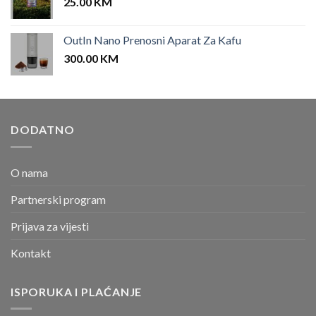
25.00
KM
OutIn Nano Prenosni Aparat Za Kafu
300.00
KM
DODATNO
O nama
Partnerski program
Prijava za vijesti
Kontakt
ISPORUKA I PLAĆANJE