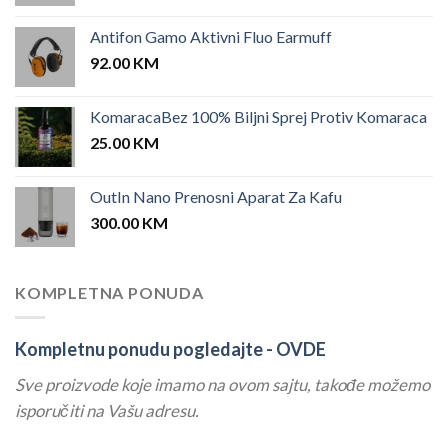
Antifon Gamo Aktivni Fluo Earmuff
92.00
KM
KomaracaBez 100% Biljni Sprej Protiv Komaraca
25.00
KM
OutIn Nano Prenosni Aparat Za Kafu
300.00
KM
KOMPLETNA PONUDA
Kompletnu ponudu pogledajte -
OVDE
Sve proizvode koje imamo na ovom sajtu, takođe možemo
isporučiti na Vašu adresu.