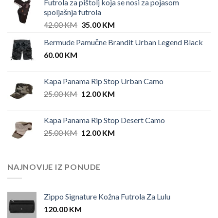
Futrola za pištolj koja se nosi za pojasom
spoljašnja futrola
Original
Current
42.00
KM
35.00
KM
price
price
Bermude Pamučne Brandit Urban Legend Black
was:
is:
60.00
KM
42.00 KM.
35.00 KM.
Kapa Panama Rip Stop Urban Camo
Original
Current
25.00
KM
12.00
KM
price
price
was:
is:
Kapa Panama Rip Stop Desert Camo
25.00 KM.
12.00 KM.
Original
Current
25.00
KM
12.00
KM
price
price
was:
is:
25.00 KM.
12.00 KM.
NAJNOVIJE IZ PONUDE
Zippo Signature Kožna Futrola Za Lulu
120.00
KM