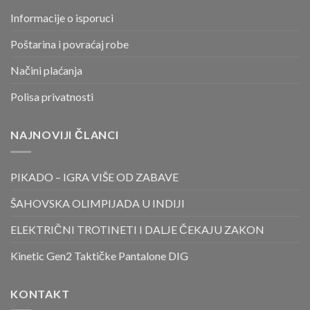
Informacije o isporuci
Poštarina i povraćaj robe
Načini plaćanja
Polisa privatnosti
NAJNOVIJI ČLANCI
PIKADO – IGRA VIŠE OD ZABAVE
ŠAHOVSKA OLIMPIJADA U INDIJI
ELEKTRIČNI TROTINETI I DALJE ČEKAJU ZAKON
Kinetic Gen2 Taktičke Pantalone DIG
KONTAKT