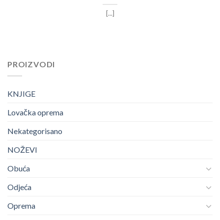
[...]
PROIZVODI
KNJIGE
Lovačka oprema
Nekategorisano
NOŽEVI
Obuća
Odjeća
Oprema