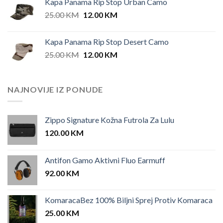
Kapa Panama Rip Stop Urban Camo
Original
Current
25.00
KM
12.00
KM
price
price
was:
is:
Kapa Panama Rip Stop Desert Camo
25.00 KM.
12.00 KM.
Original
Current
25.00
KM
12.00
KM
price
price
was:
is:
25.00 KM.
12.00 KM.
NAJNOVIJE IZ PONUDE
Zippo Signature Kožna Futrola Za Lulu
120.00
KM
Antifon Gamo Aktivni Fluo Earmuff
92.00
KM
KomaracaBez 100% Biljni Sprej Protiv Komaraca
25.00
KM