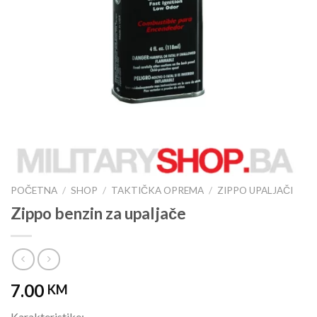
POČETNA
/
SHOP
/
TAKTIČKA OPREMA
/
ZIPPO UPALJAČI
Zippo benzin za upaljače
7.00
KM
Karakteristike: