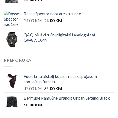
Rosse Spector naočare za sunce
Original
Current
34.00
KM
24.00
KM
price
price
was:
is:
Q&Q Muški ručni digitalni i analogni sat
34.00 KM.
24.00 KM.
GW87J004Y
PREPORUKA
Futrola za pištolj koja se nosi za pojasom
spoljašnja futrola
Original
Current
42.00
KM
35.00
KM
price
price
Bermude Pamučne Brandit Urban Legend Black
was:
is:
60.00
KM
42.00 KM.
35.00 KM.