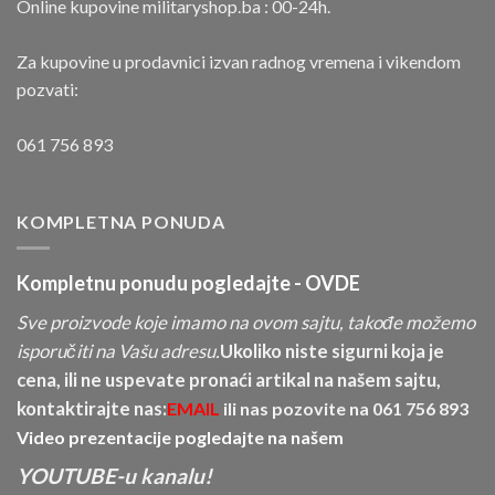
Online kupovine militaryshop.ba : 00-24h.
Za kupovine u prodavnici izvan radnog vremena i vikendom
pozvati:
061 756 893
KOMPLETNA PONUDA
Kompletnu ponudu pogledajte -
OVDE
Sve proizvode koje imamo na ovom sajtu, takođe možemo
isporučiti na Vašu adresu.
Ukoliko niste sigurni koja je
cena, ili ne uspevate pronaći artikal na našem sajtu,
kontaktirajte nas:
EMAIL
ili nas pozovite na
061 756 893
Video prezentacije pogledajte na našem
YOUTUBE-u kanalu!