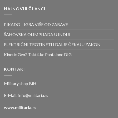
NAJNOVIJI ČLANCI
PIKADO – IGRA VIŠE OD ZABAVE
ŠAHOVSKA OLIMPIJADA U INDIJI
ELEKTRIČNI TROTINETI I DALJE ČEKAJU ZAKON
Kinetic Gen2 Taktičke Pantalone DIG
KONTAKT
Military shop BiH
E-Mail:
info@militaria.rs
www.militaria.rs