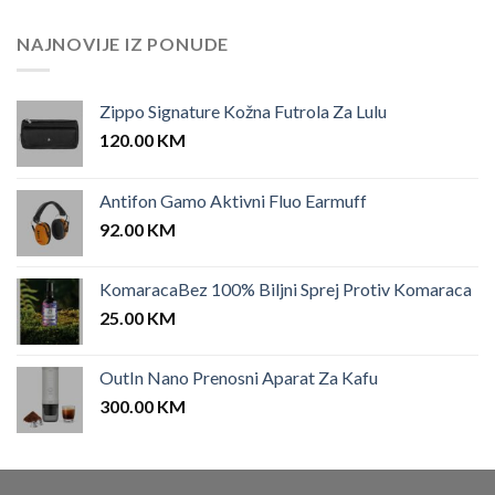
NAJNOVIJE IZ PONUDE
Zippo Signature Kožna Futrola Za Lulu
120.00
KM
Antifon Gamo Aktivni Fluo Earmuff
92.00
KM
KomaracaBez 100% Biljni Sprej Protiv Komaraca
25.00
KM
OutIn Nano Prenosni Aparat Za Kafu
300.00
KM