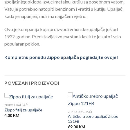
spoljašnjeg oklopa izvući metalnu kutiju sa posebnom vatom.
Vatu je potrebno natopiti benzinom i vratiti u kutiju. Upaljač,
kada je napunjen, radi i na najjačem vjetru.
Ovo je kompanija koja proizvodi vrhunske upaljače još od
1932. godine. Predstavlja svojevrstan klasik te je zato i vrlo
popularan poklon.
Kompletnu ponudu Zippo upaljača pogledajte ovdje!
POVEZANI PROIZVODI
ZIPPO UPALJAČI
Zippo fitilj za upaljače
ZIPPO UPALJAČI
4.00
KM
Antičko srebro upaljač Zippo
121FB
69.00
KM