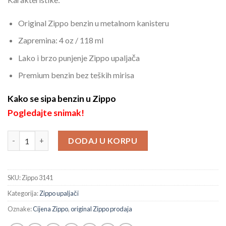
Original Zippo benzin u metalnom kanisteru
Zapremina: 4 oz / 118 ml
Lako i brzo punjenje Zippo upaljača
Premium benzin bez teških mirisa
Kako se sipa benzin u Zippo
Pogledajte snimak!
Zippo benzin za upaljače količina
DODAJ U KORPU
SKU:
Zippo 3141
Kategorija:
Zippo upaljači
Oznake:
Cijena Zippo
,
original Zippo prodaja