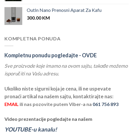
OutIn Nano Prenosni Aparat Za Kafu
300.00
KM
KOMPLETNA PONUDA
Kompletnu ponudu pogledajte -
OVDE
Sve proizvode koje imamo na ovom sajtu, takođe možemo
isporučiti na Vašu adresu.
Ukoliko niste sigurni koja je cena, ili ne uspevate
pronaći artikal na našem sajtu, kontaktirajte nas:
EMAIL
ili nas pozovite putem Viber-a na
061 756 893
Video prezentacije pogledajte na našem
YOUTUBE-u kanalu!