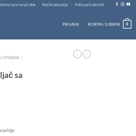
tarina i povraćaj robe
Načini plaćanja
Polisa privatnosti
0
PRIJAVA
KORPA /
0.00
KM
A OPREMA
/
jač sa
anarhije