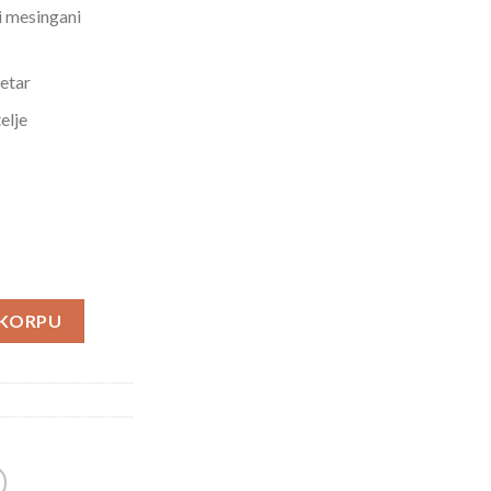
i mesingani
jetar
elje
anarhije količina
 KORPU