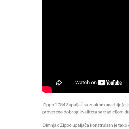
Zippo 20842 upaljač sa znakom anarhije je kl
provereno dobrog kvaliteta sa tradicijom du
Dimnjak Zippo upaljača konstruisan je tako da