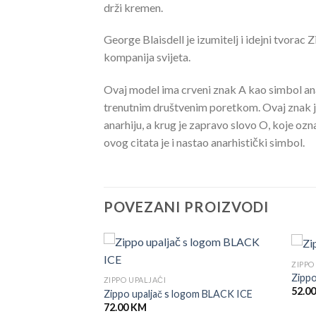
drži kremen.
George Blaisdell je izumitelj i idejni tvorac
kompanija svijeta.
Ovaj model ima crveni znak A kao simbol anar
trenutnim društvenim poretkom. Ovaj znak je
anarhiju, a krug je zapravo slovo O, koje ozna
ovog citata je i nastao anarhistički simbol.
POVEZANI PROIZVODI
ZIPPO
Zippo
ZIPPO UPALJAČI
52.0
atte 1618 upaljač
Zippo upaljač s logom BLACK ICE
72.00
KM