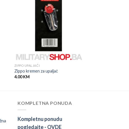
ZIPPO UPALJAČI
Zippo kremen za upaljač
4.00
KM
KOMPLETNA PONUDA
Kompletnu ponudu
žna
pogledajte -
OVDE