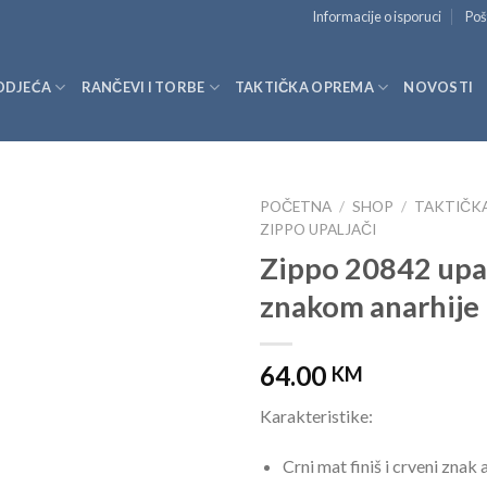
Informacije o isporuci
Poš
ODJEĆA
RANČEVI I TORBE
TAKTIČKA OPREMA
NOVOSTI
POČETNA
/
SHOP
/
TAKTIČK
ZIPPO UPALJAČI
Zippo 20842 upal
znakom anarhije
64.00
KM
Karakteristike:
Crni mat finiš i crveni znak 