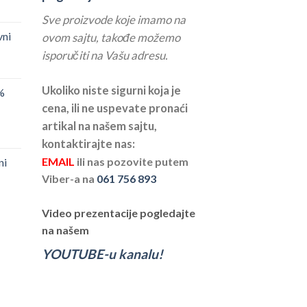
Sve proizvode koje imamo na
vni
ovom sajtu, takođe možemo
isporučiti na Vašu adresu.
Ukoliko niste sigurni koja je
%
cena, ili ne uspevate pronaći
artikal na našem sajtu,
kontaktirajte nas:
EMAIL
ili nas pozovite putem
ni
Viber-a na
061 756 893
Video prezentacije pogledajte
na našem
YOUTUBE-u kanalu!