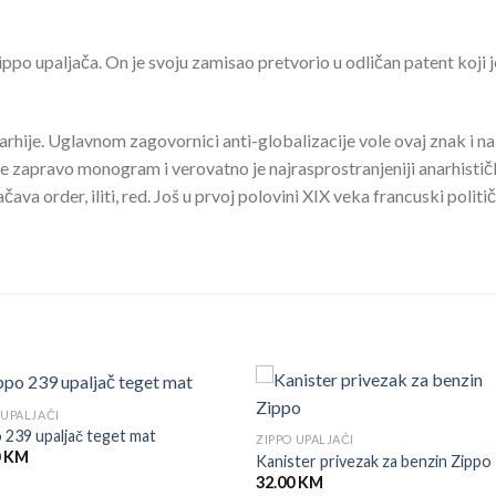
 Zippo upaljača. On je svoju zamisao pretvorio u odličan patent koji
hije. Uglavnom zagovornici anti-globalizacije vole ovaj znak i na
 zapravo monogram i verovatno je najrasprostranjeniji anarhističk
čava order, iliti, red. Još u prvoj polovini XIX veka francuski polit
 UPALJAČI
 239 upaljač teget mat
ZIPPO UPALJAČI
0
KM
Kanister privezak za benzin Zippo
32.00
KM