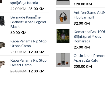
spoljašnja futrola
120.00
KM
Original
Current
42.00
KM
35.00
KM
Antifon Gamo Akti
price
price
Bermude Pamučne
Fluo Earmuff
was:
is:
Brandit Urban Legend
42.00 KM.
35.00 KM.
92.00
KM
Black
KomaracaBez 100
60.00
KM
Biljni Sprej Protiv
Kapa Panama Rip Stop
Komaraca
Urban Camo
25.00
KM
Original
Current
25.00
KM
12.00
KM
OutIn Nano Prenos
price
price
Kapa Panama Rip Stop
Aparat Za Kafu
was:
is:
Desert Camo
25.00 KM.
12.00 KM.
300.00
KM
Original
Current
25.00
KM
12.00
KM
price
price
was:
is:
25.00 KM.
12.00 KM.