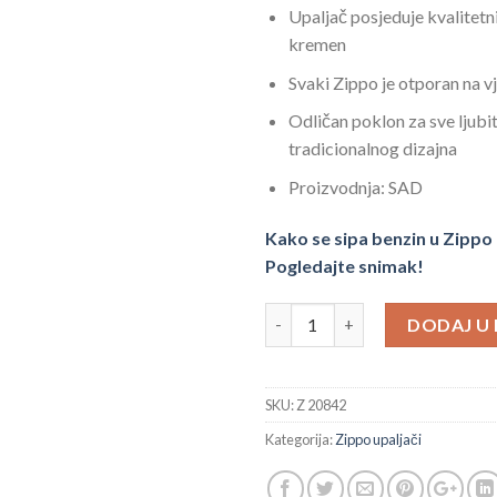
Upaljač posjeduje kvalitetn
kremen
Svaki Zippo je otporan na v
Odličan poklon za sve ljubit
tradicionalnog dizajna
Proizvodnja: SAD
Kako se sipa benzin u Zippo
Pogledajte snimak!
Zippo 20842 upaljač sa znakom 
DODAJ U
SKU:
Z 20842
Kategorija:
Zippo upaljači