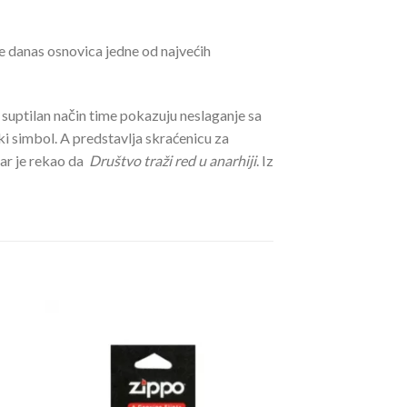
 je danas osnovica jedne od najvećih
 suptilan način time pokazuju neslaganje sa
i simbol. A predstavlja skraćenicu za
ičar je rekao da
Društvo traži red u anarhiji
. Iz