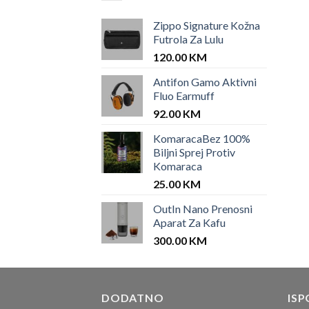
Zippo Signature Kožna
Futrola Za Lulu
120.00
KM
Antifon Gamo Aktivni
Fluo Earmuff
92.00
KM
KomaracaBez 100%
Biljni Sprej Protiv
Komaraca
25.00
KM
OutIn Nano Prenosni
Aparat Za Kafu
300.00
KM
DODATNO
ISP