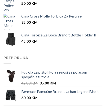
50.00
KM
Crna Cross Molle Torbica Za Resurse
35.00
KM
Crna Torbica Za Boce Brandit Bottle Holder II
45.00
KM
PREPORUKA
Futrola za pištolj koja se nosi za pojasom
spoljašnja futrola
Original
Current
42.00
KM
35.00
KM
price
price
Bermude Pamučne Brandit Urban Legend Black
was:
is:
60.00
KM
42.00 KM.
35.00 KM.