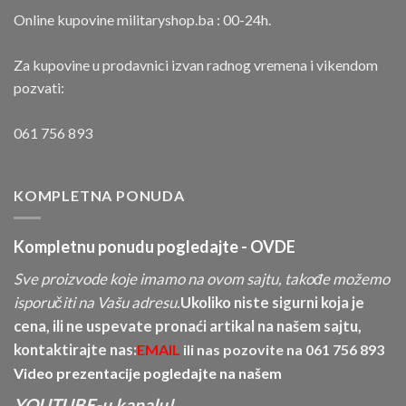
Online kupovine militaryshop.ba : 00-24h.
Za kupovine u prodavnici izvan radnog vremena i vikendom
pozvati:
061 756 893
KOMPLETNA PONUDA
Kompletnu ponudu pogledajte -
OVDE
Sve proizvode koje imamo na ovom sajtu, takođe možemo
isporučiti na Vašu adresu.
Ukoliko niste sigurni koja je
cena, ili ne uspevate pronaći artikal na našem sajtu,
kontaktirajte nas:
EMAIL
ili nas pozovite na
061 756 893
Video prezentacije pogledajte na našem
YOUTUBE-u kanalu!