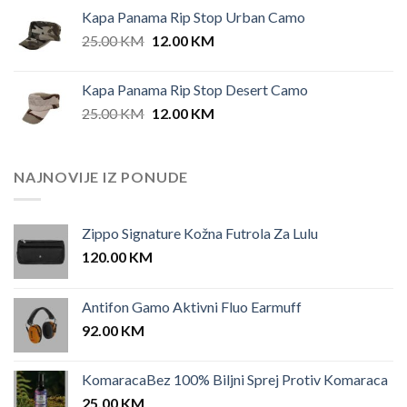
Kapa Panama Rip Stop Urban Camo
Original
Current
25.00
KM
12.00
KM
price
price
was:
is:
Kapa Panama Rip Stop Desert Camo
25.00 KM.
12.00 KM.
Original
Current
25.00
KM
12.00
KM
price
price
was:
is:
25.00 KM.
12.00 KM.
NAJNOVIJE IZ PONUDE
Zippo Signature Kožna Futrola Za Lulu
120.00
KM
Antifon Gamo Aktivni Fluo Earmuff
92.00
KM
KomaracaBez 100% Biljni Sprej Protiv Komaraca
25.00
KM