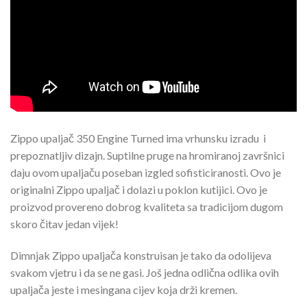
Zippo upaljač 350 Engine Turned ima vrhunsku izradu i
prepoznatljiv dizajn. Suptilne pruge na hromiranoj završnici
daju ovom upaljaču poseban izgled sofisticiranosti. Ovo je
originalni Zippo upaljač i dolazi u poklon kutijici. Ovo je
proizvod provereno dobrog kvaliteta sa tradicijom dugom
skoro čitav jedan vijek!
Dimnjak Zippo upaljača konstruisan je tako da odolijeva
svakom vjetru i da se ne gasi. Još jedna odlična odlika ovih
upaljača jeste i mesingana cijev koja drži kremen.