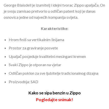
George Blaisdell je izumitelj i idejni tvorac Zippo upaljača. On
je svoju zamisao pretvorio u odličan patent koji je danas
osnovica jedne od najvećih kompanija svijeta.
Karakteristike:
Hrom finiš sa vertikalnim linijama
Prostor za graviranje posvete
Upaljač posjeduje kvalitetni mesingani kremen
Svaki Zippo je otporan na vjetar
Odličan poklon za sve ljubitelje tradicionalnog dizajna
Proizvodnja: SAD
Kako se sipa benzin u Zippo
Pogledajte snimak!