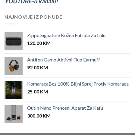
YOUTUBE-u kanalu!
NAJNOVIJE IZ PONUDE
Zippo Signature Kožna Futrola Za Lulu
120.00
KM
Antifon Gamo Aktivni Fluo Earmuff
92.00
KM
KomaracaBez 100% Biljni Sprej Protiv Komaraca
25.00
KM
OutIn Nano Prenosni Aparat Za Kafu
300.00
KM