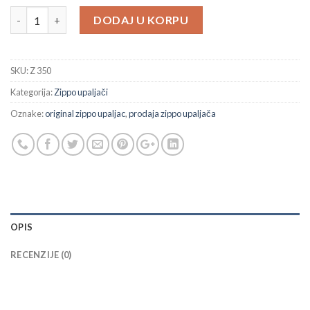
Zippo upaljač 350 Engine Turned količina
DODAJ U KORPU
SKU:
Z 350
Kategorija:
Zippo upaljači
Oznake:
original zippo upaljac
,
prodaja zippo upaljača
OPIS
RECENZIJE (0)