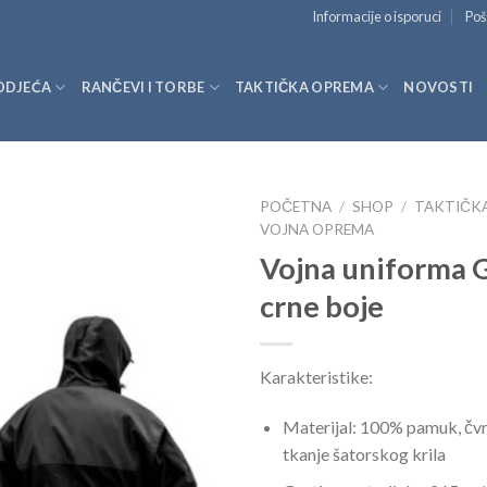
Informacije o isporuci
Poš
ODJEĆA
RANČEVI I TORBE
TAKTIČKA OPREMA
NOVOSTI
POČETNA
/
SHOP
/
TAKTIČK
VOJNA OPREMA
Vojna uniforma 
crne boje
Karakteristike:
Materijal: 100% pamuk, čvr
tkanje šatorskog krila