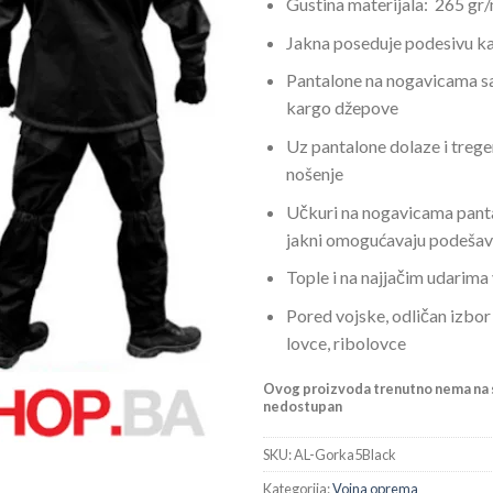
Gustina materijala: 265 gr
Jakna poseduje podesivu k
Pantalone na nogavicama s
kargo džepove
Uz pantalone dolaze i trege
nošenje
Učkuri na nogavicama panta
jakni omogućavaju podešava
Tople i na najjačim udarima 
Pored vojske, odličan izbor 
lovce, ribolovce
Ovog proizvoda trenutno nema na s
nedostupan
SKU:
AL-Gorka5Black
Kategorija:
Vojna oprema