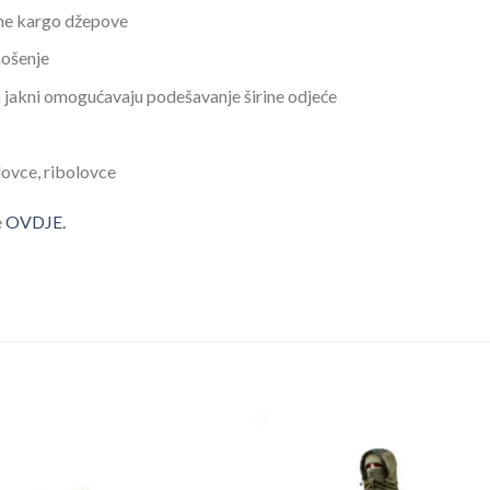
ne kargo džepove
nošenje
 jakni omogućavaju podešavanje širine odjeće
lovce, ribolovce
e
OVDJE.