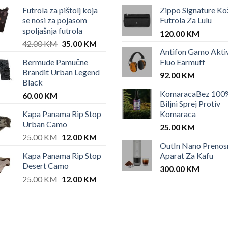
Futrola za pištolj koja
Zippo Signature Ko
se nosi za pojasom
Futrola Za Lulu
spoljašnja futrola
120.00
KM
Original
Current
42.00
KM
35.00
KM
Antifon Gamo Akti
price
price
Bermude Pamučne
Fluo Earmuff
was:
is:
Brandit Urban Legend
42.00 KM.
35.00 KM.
92.00
KM
Black
KomaracaBez 100
60.00
KM
Biljni Sprej Protiv
Kapa Panama Rip Stop
Komaraca
Urban Camo
25.00
KM
Original
Current
25.00
KM
12.00
KM
OutIn Nano Prenos
price
price
Kapa Panama Rip Stop
Aparat Za Kafu
was:
is:
Desert Camo
25.00 KM.
12.00 KM.
300.00
KM
Original
Current
25.00
KM
12.00
KM
price
price
was:
is:
25.00 KM.
12.00 KM.