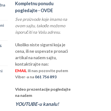
Kompletnu ponudu
žna
pogledajte -
OVDE
Sve proizvode koje imamo na
vni
ovom sajtu, takođe možemo
isporučiti na Vašu adresu.
Ukoliko niste sigurni koja je
%
cena, ili ne uspevate pronaći
artikal na našem sajtu,
kontaktirajte nas:
EMAIL
ili nas pozovite putem
ni
Viber-a na
061 756 893
Video prezentacije pogledajte
na našem
YOUTUBE-u kanalu!