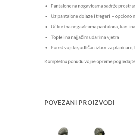
Pantalone na nogavicama sadrže prostra
Uz pantalone dolaze i tregeri – opciono 
Učkuri na nogavicama pantalona, kao i na
Tople i na najjačim udarima vjetra
Pored vojske, odličan izbor za planinare, 
Kompletnu ponudu vojne opreme pogledajt
POVEZANI PROIZVODI