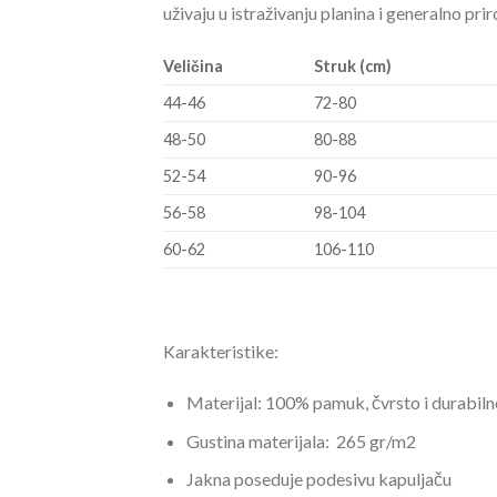
uživaju u istraživanju planina i generalno pr
Veličina
Struk (cm)
44-46
72-80
48-50
80-88
52-54
90-96
56-58
98-104
60-62
106-110
Karakteristike:
Materijal: 100% pamuk, čvrsto i durabiln
Gustina materijala: 265 gr/m2
Jakna poseduje podesivu kapuljaču