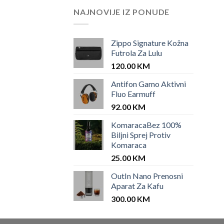
NAJNOVIJE IZ PONUDE
Zippo Signature Kožna
Futrola Za Lulu
120.00
KM
Antifon Gamo Aktivni
Fluo Earmuff
92.00
KM
KomaracaBez 100%
Biljni Sprej Protiv
Komaraca
25.00
KM
OutIn Nano Prenosni
Aparat Za Kafu
300.00
KM