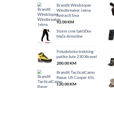
Brandit Windstoper
Windbreaker Jakna
Antracit Siva
92.00
KM
Storm crne taktičke
hlače Armoline
Poluduboke trekking
patike žute 230 Xtravel
200.00
KM
Brandit TacticalCamo
Ranac US Cooper 65L
120.00
KM