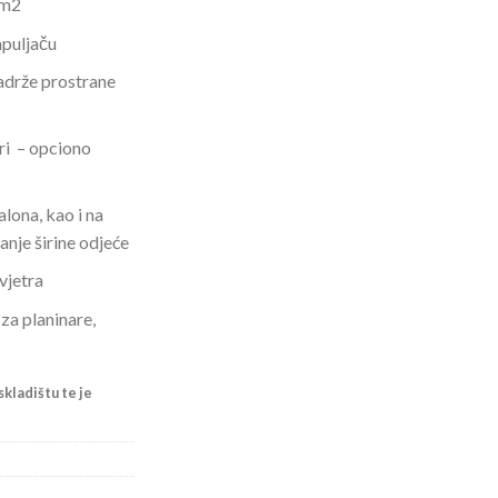
/m2
apuljaču
adrže prostrane
ri – opciono
lona, kao i na
nje širine odjeće
vjetra
za planinare,
kladištu te je