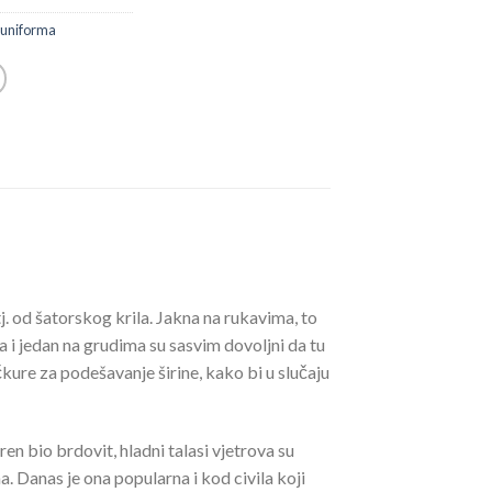
 uniforma
j. od šatorskog krila. Jakna na rukavima, to
 i jedan na grudima su sasvim dovoljni da tu
kure za podešavanje širine, kako bi u slučaju
n bio brdovit, hladni talasi vjetrova su
 Danas je ona popularna i kod civila koji