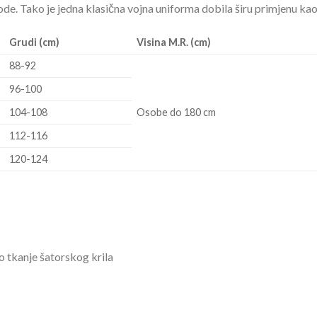
irode. Tako je jedna klasična vojna uniforma dobila širu primjenu ka
Grudi (cm)
Visina M.R. (cm)
88-92
96-100
104-108
Osobe do 180 cm
112-116
120-124
o tkanje šatorskog krila