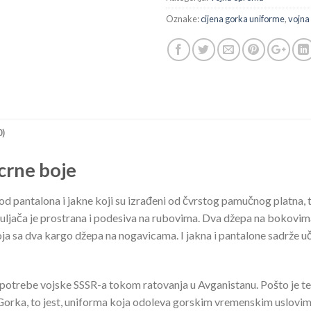
Oznake:
cijena gorka uniforme
,
vojna
0)
crne boje
od pantalona i jakne koji su izrađeni od čvrstog pamučnog platna, t
uljača je prostrana i podesiva na rubovima. Dva džepa na bokovima
oja sa dva kargo džepa na nogavicama. I jakna i pantalone sadrže uč
otrebe vojske SSSR-a tokom ratovanja u Avganistanu. Pošto je tere
Gorka, to jest, uniforma koja odoleva gorskim vremenskim uslovima.