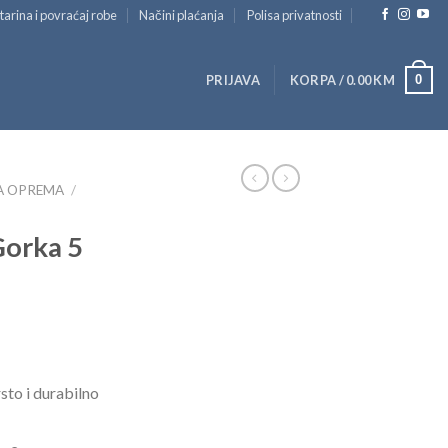
tarina i povraćaj robe
Načini plaćanja
Polisa privatnosti
0
PRIJAVA
KORPA /
0.00
KM
A OPREMA
/
Gorka 5
sto i durabilno