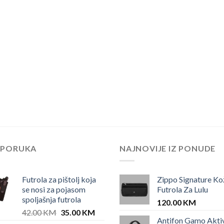
EPORUKA
NAJNOVIJE IZ PONUDE
Futrola za pištolj koja
Zippo Signature Ko
se nosi za pojasom
Futrola Za Lulu
spoljašnja futrola
120.00
KM
Original
Current
42.00
KM
35.00
KM
Antifon Gamo Akti
price
price