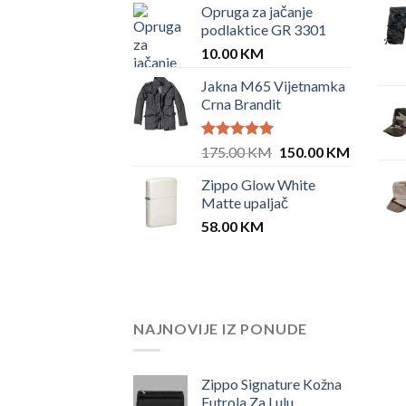
Opruga za jačanje
podlaktice GR 3301
10.00
KM
Jakna M65 Vijetnamka
Crna Brandit
Ocjenjeno
Original
Current
175.00
KM
150.00
KM
5.00
od 5
price
price
Zippo Glow White
was:
is:
Matte upaljač
175.00 KM.
150.00 
58.00
KM
NAJNOVIJE IZ PONUDE
Zippo Signature Kožna
Futrola Za Lulu