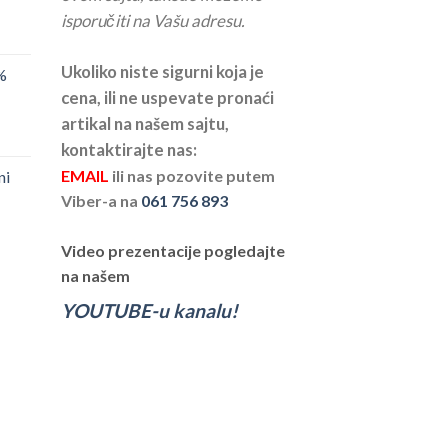
isporučiti na Vašu adresu.
Ukoliko niste sigurni koja je
%
cena, ili ne uspevate pronaći
artikal na našem sajtu,
kontaktirajte nas:
EMAIL
ili nas pozovite putem
ni
Viber-a na
061 756 893
Video prezentacije pogledajte
na našem
YOUTUBE-u kanalu!