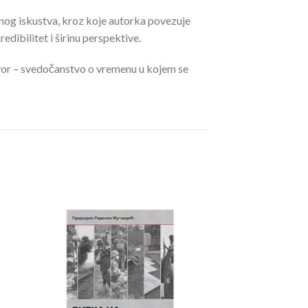
alnog iskustva, kroz koje autorka povezuje
dibilitet i širinu perspektive.
zvor – svedočanstvo o vremenu u kojem se