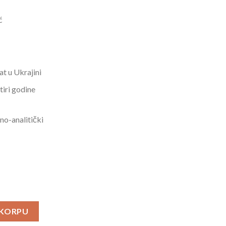
ć
at u Ukrajini
tiri godine
o-analitički
onta i Ekrana – Silvana Stanković količina
 KORPU