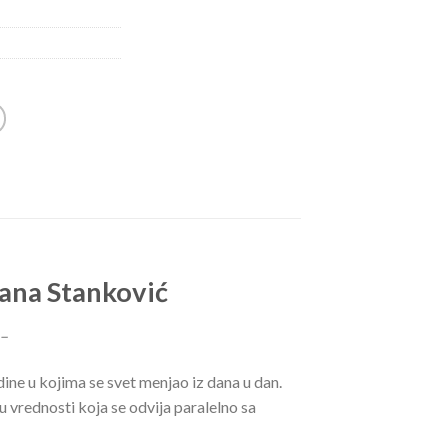
vana Stanković
 –
ine u kojima se svet menjao iz dana u dan.
ju vrednosti koja se odvija paralelno sa