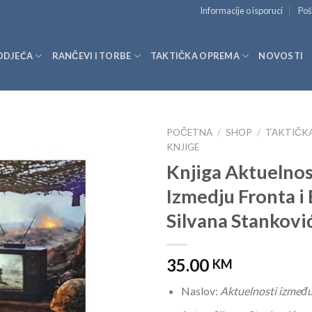
Informacije o isporuci
Poš
ODJEĆA
RANČEVI I TORBE
TAKTIČKA OPREMA
NOVOSTI
POČETNA
/
SHOP
/
TAKTIČK
KNJIGE
Knjiga Aktuelnos
Izmedju Fronta i
Silvana Stankovi
35.00
KM
Naslov:
Aktuelnosti između