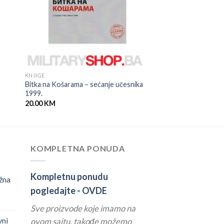
KNJIGE
Bitka na Košarama – sećanje učesnika
1999.
20.00
KM
KOMPLETNA PONUDA
Kompletnu ponudu
žna
pogledajte -
OVDE
Sve proizvode koje imamo na
vni
ovom sajtu, takođe možemo