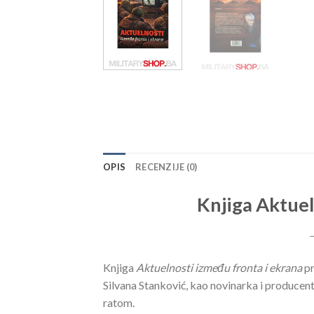
OPIS
RECENZIJE (0)
Knjiga Aktuel
–
Knjiga
Aktuelnosti između fronta i ekrana
pr
Silvana Stanković, kao novinarka i producentkin
ratom.