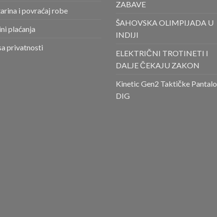
ZABAVE
arina i povraćaj robe
ŠAHOVSKA OLIMPIJADA U
ni plaćanja
INDIJI
sa privatnosti
ELEKTRIČNI TROTINETI I
DALJE ČEKAJU ZAKON
Kinetic Gen2 Taktičke Pantal
DIG