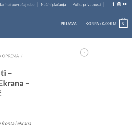
tarina i povraćaj robe
Načini plaćanja
Polisa privatnosti
0
PRIJAVA
KORPA /
0.00
KM
A OPREMA
/
ti –
 Ekrana –
ć
 fronta i ekrana