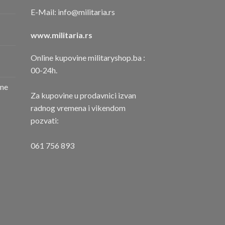
E-Mail:
info@militaria.rs
www.militaria.rs
Online kupovine militaryshop.ba :
00-24h.
one
Za kupovine u prodavnici izvan
radnog vremena i vikendom
pozvati:
061 756 893