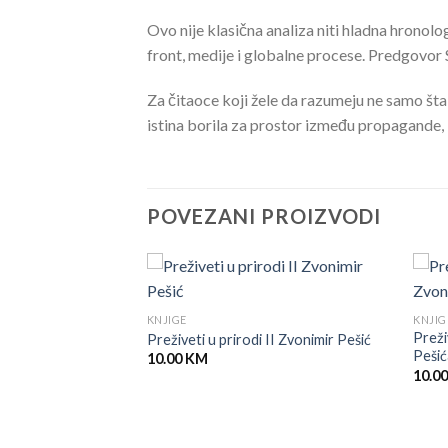
Ovo nije klasična analiza niti hladna hronolo
front, medije i globalne procese. Predgovor S
Za čitaoce koji žele da razumeju ne samo šta
istina borila za prostor između propagande, i
POVEZANI PROIZVODI
KNJIGE
KNJIG
enog) posla u 21.
Preži
Preživeti u prirodi II Zvonimir Pešić
Pešić
10.00
KM
10.0