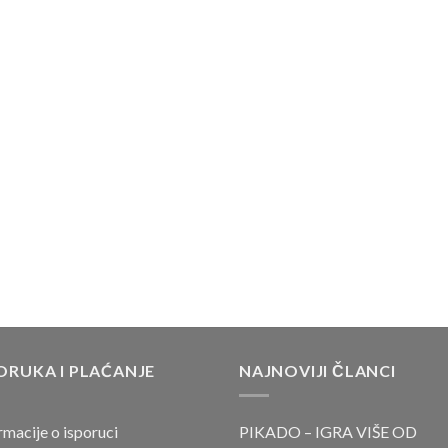
ORUKA I PLAĆANJE
NAJNOVIJI ČLANCI
rmacije o isporuci
PIKADO – IGRA VIŠE OD