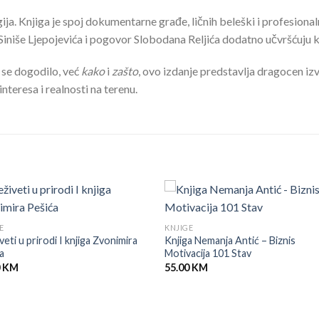
gija. Knjiga je spoj dokumentarne građe, ličnih beleški i profesion
iniše Ljepojevića i pogovor Slobodana Reljića dodatno učvršćuju kre
 se dogodilo, već
kako
i
zašto
, ovo izdanje predstavlja dragocen i
nteresa i realnosti na terenu.
E
KNJIGE
veti u prirodi I knjiga Zvonimira
Knjiga Nemanja Antić – Biznis
a
Motivacija 101 Stav
0
KM
55.00
KM