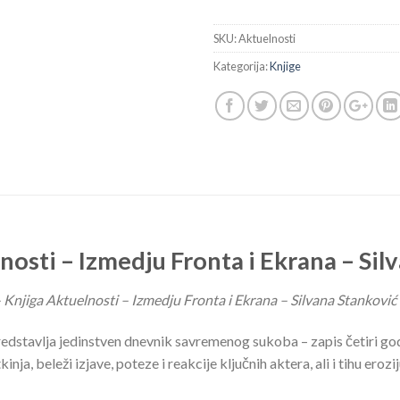
SKU:
Aktuelnosti
Kategorija:
Knjige
nosti – Izmedju Fronta i Ekrana – Sil
 Knjiga Aktuelnosti – Izmedju Fronta i Ekrana – Silvana Stanković
edstavlja jedinstven dnevnik savremenog sukoba – zapis četiri god
ja, beleži izjave, poteze i reakcije ključnih aktera, ali i tihu erozi