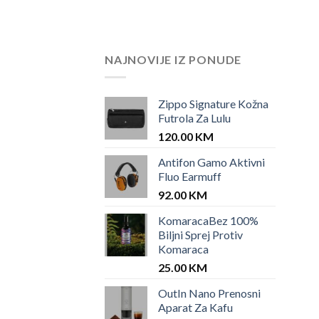
NAJNOVIJE IZ PONUDE
Zippo Signature Kožna
Futrola Za Lulu
120.00
KM
Antifon Gamo Aktivni
Fluo Earmuff
92.00
KM
KomaracaBez 100%
Biljni Sprej Protiv
Komaraca
25.00
KM
OutIn Nano Prenosni
Aparat Za Kafu