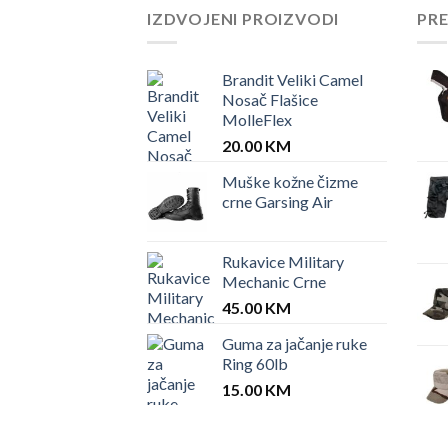
IZDVOJENI PROIZVODI
PR
Brandit Veliki Camel
Nosač Flašice
MolleFlex
20.00
KM
Muške kožne čizme
crne Garsing Air
Rukavice Military
Mechanic Crne
45.00
KM
Guma za jačanje ruke
Ring 60lb
15.00
KM