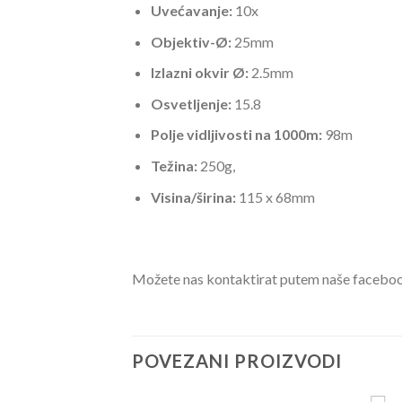
Uvećavanje:
10x
Objektiv-Ø:
25mm
Izlazni okvir Ø:
2.5mm
Osvetljenje:
15.8
Polje vidljivosti na 1000m:
98m
Težina:
250g,
Visina/širina:
115 x 68mm
Možete nas kontaktirat putem naše faceboo
POVEZANI PROIZVODI