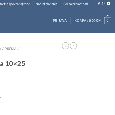
tarina i povraćaj robe
Načini plaćanja
Polisa privatnosti
0
PRIJAVA
KORPA /
0.00
KM
A OPREMA
/
ia 10×25
5