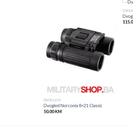
DVOG
Dvog
115.
DVOGLEDI
Dvogled Norconia 8×21 Classic
50.00
KM