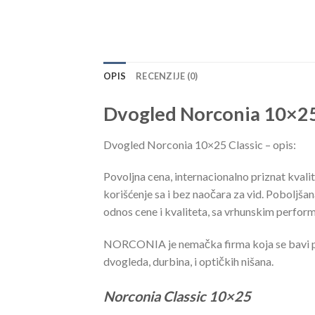
OPIS
RECENZIJE (0)
Dvogled Norconia 10×25
Dvogled Norconia 10×25 Classic – opis:
Povoljna cena, internacionalno priznat kvalite
korišćenje sa i bez naočara za vid. Poboljša
odnos cene i kvaliteta, sa vrhunskim perfo
NORCONIA je nemačka firma koja se bavi proi
dvogleda, durbina, i optičkih nišana.
Norconia Classic 10×25