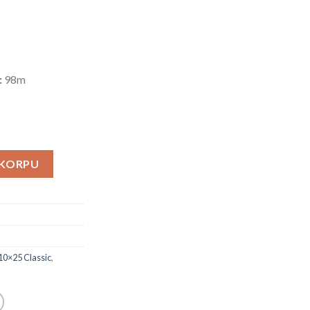
:
98m
 količina
 KORPU
10×25 Classic
,