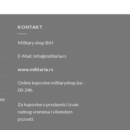
KONTAKT
Military shop BiH
E-Mail:
info@militaria.rs
www.militaria.rs
Online kupovine militaryshop.ba :
00-24h.
one
Za kupovine u prodavnici izvan
radnog vremena i vikendom
pozvati: