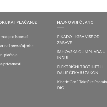
ORUKA I PLAĆANJE
NAJNOVIJI ČLANCI
rmacije o isporuci
PIKADO – IGRA VIŠE OD
ZABAVE
arina i povraćaj robe
ŠAHOVSKA OLIMPIJADA U
ni plaćanja
INDIJI
sa privatnosti
ELEKTRIČNI TROTINETI I
DALJE ČEKAJU ZAKON
Kinetic Gen2 Taktičke Pantal
DIG