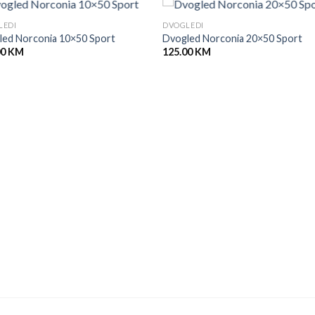
LEDI
DVOGLEDI
led Norconia 10×50 Sport
Dvogled Norconia 20×50 Sport
00
KM
125.00
KM