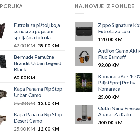
EPORUKA
NAJNOVIJE IZ PONUDE
Futrola za pištolj koja
Zippo Signature Ko
se nosi za pojasom
Futrola Za Lulu
spoljašnja futrola
120.00
KM
Original
Current
42.00
KM
35.00
KM
Antifon Gamo Akti
price
price
Bermude Pamučne
Fluo Earmuff
was:
is:
Brandit Urban Legend
42.00 KM.
35.00 KM.
92.00
KM
Black
KomaracaBez 100
60.00
KM
Biljni Sprej Protiv
Kapa Panama Rip Stop
Komaraca
Urban Camo
25.00
KM
Original
Current
25.00
KM
12.00
KM
OutIn Nano Prenos
price
price
Kapa Panama Rip Stop
Aparat Za Kafu
was:
is:
Desert Camo
25.00 KM.
12.00 KM.
300.00
KM
Original
Current
25.00
KM
12.00
KM
price
price