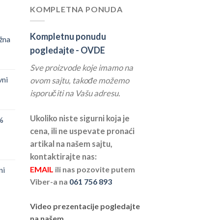
KOMPLETNA PONUDA
Kompletnu ponudu
žna
pogledajte -
OVDE
Sve proizvode koje imamo na
vni
ovom sajtu, takođe možemo
isporučiti na Vašu adresu.
Ukoliko niste sigurni koja je
%
cena, ili ne uspevate pronaći
artikal na našem sajtu,
kontaktirajte nas:
EMAIL
ili nas pozovite putem
ni
Viber-a na
061 756 893
Video prezentacije pogledajte
na našem