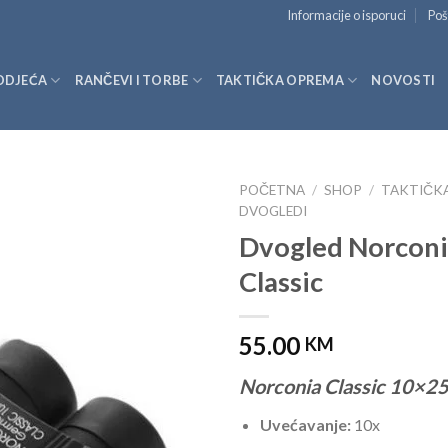
Informacije o isporuci
Poš
ODJEĆA
RANČEVI I TORBE
TAKTIČKA OPREMA
NOVOSTI
POČETNA
/
SHOP
/
TAKTIČK
DVOGLEDI
Dvogled Norcon
Classic
55.00
KM
Norconia Classic 10×2
Uvećavanje:
10x