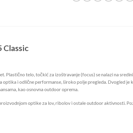
 Classic
t. Plastično telo, točkić za izoštravanje (focus) se nalazi na sredi
na optika i odlične performanse, široko polje pregleda. Dvogled je 
rmansama, kao osnovna outdoor oprema.
zvodnjom optike za lov, ribolov i ostale outdoor aktivnosti. Pozna