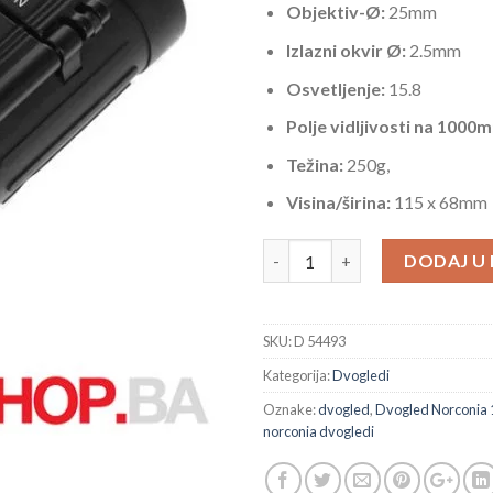
Objektiv-Ø:
25mm
Izlazni okvir Ø:
2.5mm
Osvetljenje:
15.8
Polje vidljivosti na 1000m
Težina:
250g,
Visina/širina:
115 x 68mm
Dvogled Norconia 10×25 Classic
DODAJ U
SKU:
D 54493
Kategorija:
Dvogledi
Oznake:
dvogled
,
Dvogled Norconia 
norconia dvogledi