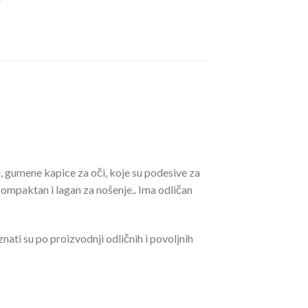
ni, gumene kapice za oči, koje su podesive za
kompaktan i lagan za nošenje.. Ima odličan
ti su po proizvodnji odličnih i povoljnih