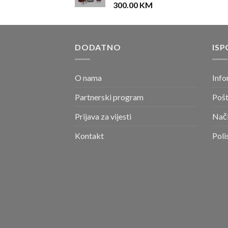
300.00
KM
DODATNO
ISP
O nama
Info
Partnerski program
Pošt
Prijava za vijesti
Nači
Kontakt
Poli