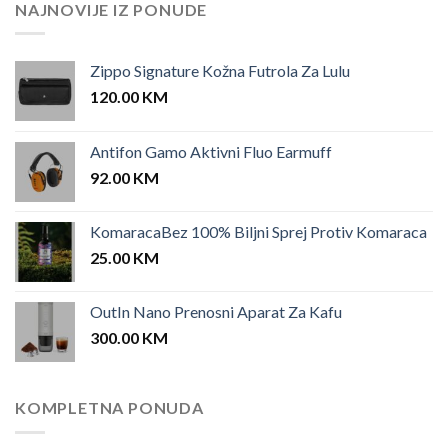
25.00 KM.
12.00 KM.
NAJNOVIJE IZ PONUDE
Zippo Signature Kožna Futrola Za Lulu
120.00
KM
Antifon Gamo Aktivni Fluo Earmuff
92.00
KM
KomaracaBez 100% Biljni Sprej Protiv Komaraca
25.00
KM
OutIn Nano Prenosni Aparat Za Kafu
300.00
KM
KOMPLETNA PONUDA