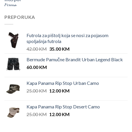
PREPORUKA
Futrola za pištolj koja se nosi za pojasom
spoljašnja futrola
Original
Current
42.00
KM
35.00
KM
price
price
Bermude Pamučne Brandit Urban Legend Black
was:
is:
60.00
KM
42.00 KM.
35.00 KM.
Kapa Panama Rip Stop Urban Camo
Original
Current
25.00
KM
12.00
KM
price
price
was:
is:
Kapa Panama Rip Stop Desert Camo
25.00 KM.
12.00 KM.
Original
Current
25.00
KM
12.00
KM
price
price
was:
is: