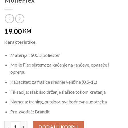
MolleFlex
19.00
KM
Karakteristike:
Materijal: 600D poliester
Molle Flex sistem: za kačenje na rančeve, opasače i
opremu
Kapacitet: za flašice srednje veličine (0.5-1L)
Fiksacija: stabilno držanje flašice tokom kretanja
Namena: trening, outdoor, svakodnevna upotreba
Proizvođač: Brandit
Brandit Srednji Crni Nosač Flašice MolleFlex količina
DODAJ U KORPU