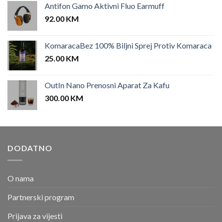
Antifon Gamo Aktivni Fluo Earmuff
92.00
KM
KomaracaBez 100% Biljni Sprej Protiv Komaraca
25.00
KM
OutIn Nano Prenosni Aparat Za Kafu
300.00
KM
DODATNO
O nama
Partnerski program
Prijava za vijesti