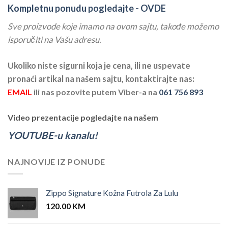
Kompletnu ponudu pogledajte -
OVDE
Sve proizvode koje imamo na ovom sajtu, takođe možemo
isporučiti na Vašu adresu.
Ukoliko niste sigurni koja je cena, ili ne uspevate
pronaći artikal na našem sajtu, kontaktirajte nas:
EMAIL
ili nas pozovite putem Viber-a na
061 756 893
Video prezentacije pogledajte na našem
YOUTUBE-u kanalu!
NAJNOVIJE IZ PONUDE
Zippo Signature Kožna Futrola Za Lulu
120.00
KM