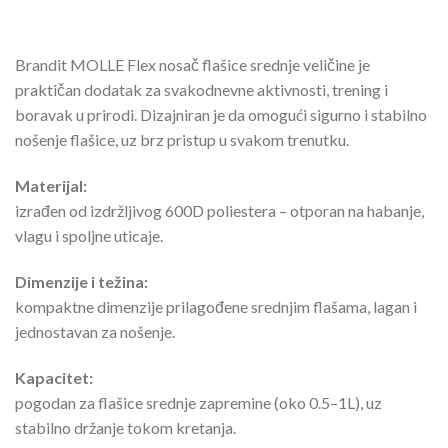
Brandit MOLLE Flex nosač flašice srednje veličine je
praktičan dodatak za svakodnevne aktivnosti, trening i
boravak u prirodi. Dizajniran je da omogući sigurno i stabilno
nošenje flašice, uz brz pristup u svakom trenutku.
Materijal:
izrađen od izdržljivog 600D poliestera – otporan na habanje,
vlagu i spoljne uticaje.
Dimenzije i težina:
kompaktne dimenzije prilagođene srednjim flašama, lagan i
jednostavan za nošenje.
Kapacitet:
pogodan za flašice srednje zapremine (oko 0.5–1L), uz
stabilno držanje tokom kretanja.