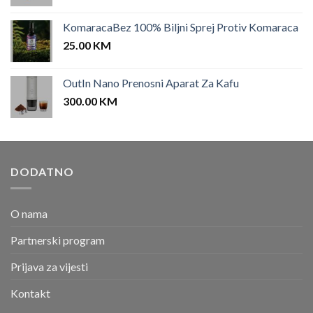
KomaracaBez 100% Biljni Sprej Protiv Komaraca
25.00
KM
OutIn Nano Prenosni Aparat Za Kafu
300.00
KM
DODATNO
O nama
Partnerski program
Prijava za vijesti
Kontakt