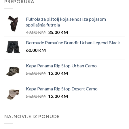
PREPORUKA
Futrola za pištolj koja se nosi za pojasom
spoljašnja futrola
Original
Current
42.00
KM
35.00
KM
price
price
Bermude Pamučne Brandit Urban Legend Black
was:
is:
60.00
KM
42.00 KM.
35.00 KM.
Kapa Panama Rip Stop Urban Camo
Original
Current
25.00
KM
12.00
KM
price
price
was:
is:
Kapa Panama Rip Stop Desert Camo
25.00 KM.
12.00 KM.
Original
Current
25.00
KM
12.00
KM
price
price
was:
is:
25.00 KM.
12.00 KM.
NAJNOVIJE IZ PONUDE