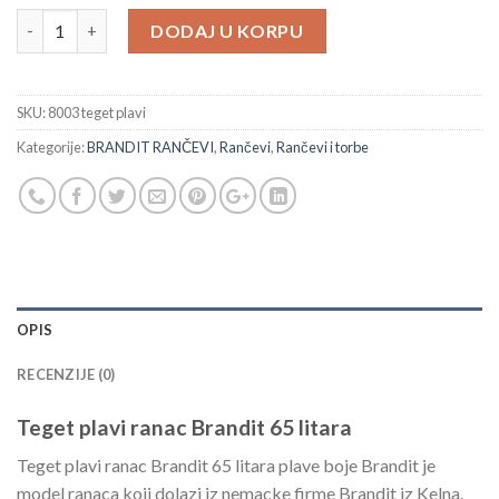
Teget plavi ranac Brandit 65 litara količina
DODAJ U KORPU
SKU:
8003 teget plavi
Kategorije:
BRANDIT RANČEVI
,
Rančevi
,
Rančevi i torbe
OPIS
RECENZIJE (0)
Teget plavi ranac Brandit 65 litara
Teget plavi ranac Brandit 65 litara plave boje Brandit je
model ranaca koji dolazi iz nemacke firme Brandit iz Kelna.