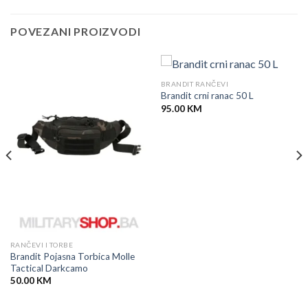
POVEZANI PROIZVODI
BRANDIT RANČEVI
Brandit crni ranac 50 L
95.00
KM
RANČEVI I TORBE
Brandit Pojasna Torbica Molle
Tactical Darkcamo
50.00
KM