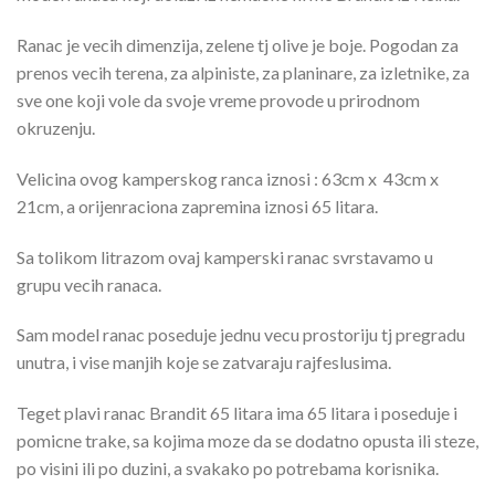
Ranac je vecih dimenzija, zelene tj olive je boje. Pogodan za
prenos vecih terena, za alpiniste, za planinare, za izletnike, za
sve one koji vole da svoje vreme provode u prirodnom
okruzenju.
Velicina ovog kamperskog ranca iznosi : 63cm x 43cm x
21cm, a orijenraciona zapremina iznosi 65 litara.
Sa tolikom litrazom ovaj kamperski ranac svrstavamo u
grupu vecih ranaca.
Sam model ranac poseduje jednu vecu prostoriju tj pregradu
unutra, i vise manjih koje se zatvaraju rajfeslusima.
Teget plavi ranac Brandit 65 litara ima 65 litara i poseduje i
pomicne trake, sa kojima moze da se dodatno opusta ili steze,
po visini ili po duzini, a svakako po potrebama korisnika.