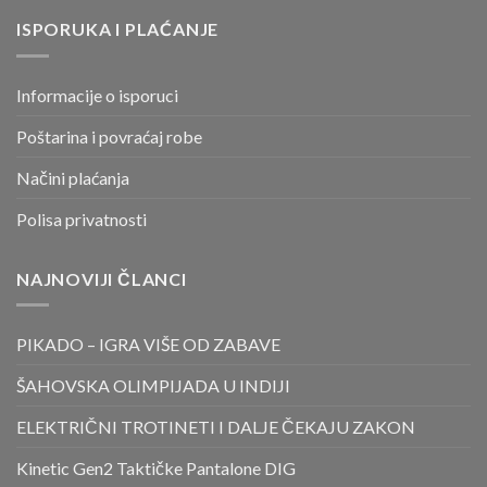
ISPORUKA I PLAĆANJE
Informacije o isporuci
Poštarina i povraćaj robe
Načini plaćanja
Polisa privatnosti
NAJNOVIJI ČLANCI
PIKADO – IGRA VIŠE OD ZABAVE
ŠAHOVSKA OLIMPIJADA U INDIJI
ELEKTRIČNI TROTINETI I DALJE ČEKAJU ZAKON
Kinetic Gen2 Taktičke Pantalone DIG