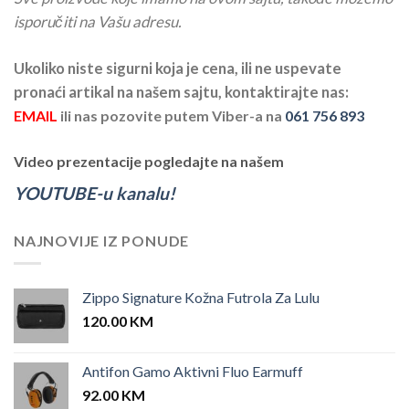
isporučiti na Vašu adresu.
Ukoliko niste sigurni koja je cena, ili ne uspevate
pronaći artikal na našem sajtu, kontaktirajte nas:
EMAIL
ili nas pozovite putem Viber-a na
061 756 893
Video prezentacije pogledajte na našem
YOUTUBE-u kanalu!
NAJNOVIJE IZ PONUDE
Zippo Signature Kožna Futrola Za Lulu
120.00
KM
Antifon Gamo Aktivni Fluo Earmuff
92.00
KM