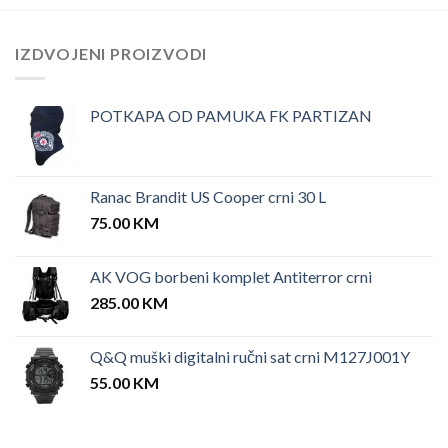
IZDVOJENI PROIZVODI
POTKAPA OD PAMUKA FK PARTIZAN
Ranac Brandit US Cooper crni 30 L
75.00
KM
AK VOG borbeni komplet Antiterror crni
285.00
KM
Q&Q muški digitalni ručni sat crni M127J001Y
55.00
KM