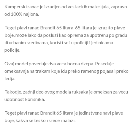
Kamperski ranac je izradjen od vestackih materijala, zapravo
od 100% najlona.
Teget plavi ranac Brandit 65 litara, 65 litara je izrazito plave
boje, moze lako da posluzi kao oprema za upotrenu po gradu
ili urbanim sredinama, koristi se i u policiji i jedinicama
policije.
Ovaj model poveduje dva veca bocna dzepa. Poseduje
omeksavnja na trakam koje idu preko ramenog pojasa i preko
ledja.
Takodje, zadnji deo ovog modela ruksaka je omeksan za vecu
udobnost korisnika.
Teget plavi ranac Brandit 65 litara je jedinstvene navi plave
boje, kakva se tesko i srece i nalazi.