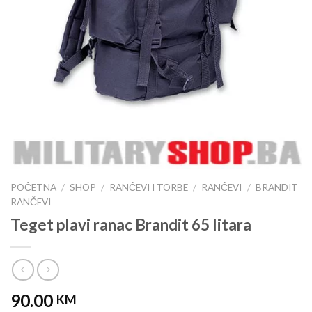
POČETNA
/
SHOP
/
RANČEVI I TORBE
/
RANČEVI
/
BRANDIT
RANČEVI
Teget plavi ranac Brandit 65 litara
90.00
KM