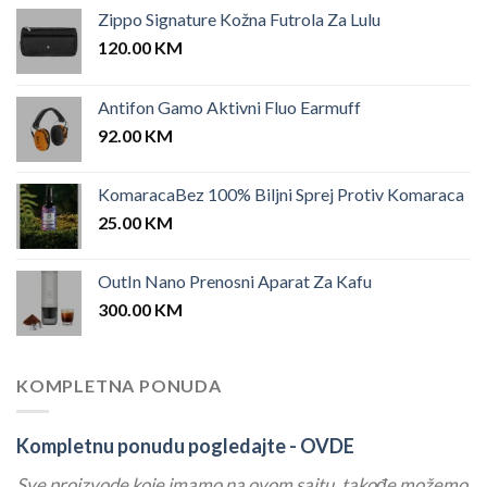
Zippo Signature Kožna Futrola Za Lulu
120.00
KM
Antifon Gamo Aktivni Fluo Earmuff
92.00
KM
KomaracaBez 100% Biljni Sprej Protiv Komaraca
25.00
KM
OutIn Nano Prenosni Aparat Za Kafu
300.00
KM
KOMPLETNA PONUDA
Kompletnu ponudu pogledajte -
OVDE
Sve proizvode koje imamo na ovom sajtu, takođe možemo