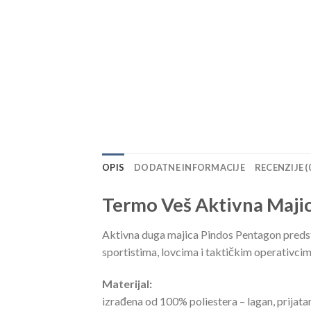
OPIS
DODATNE INFORMACIJE
RECENZIJE (
Termo Veš Aktivna Majic
Aktivna duga majica Pindos Pentagon predsta
sportistima, lovcima i taktičkim operativcim
Materijal:
izrađena od 100% poliestera – lagan, prijata