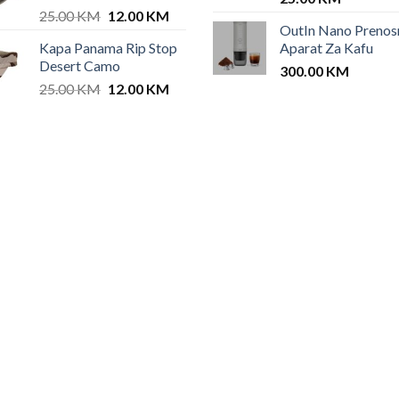
Original
Current
25.00
KM
12.00
KM
OutIn Nano Prenos
price
price
Kapa Panama Rip Stop
Aparat Za Kafu
was:
is:
Desert Camo
25.00 KM.
12.00 KM.
300.00
KM
Original
Current
25.00
KM
12.00
KM
price
price
was:
is:
25.00 KM.
12.00 KM.