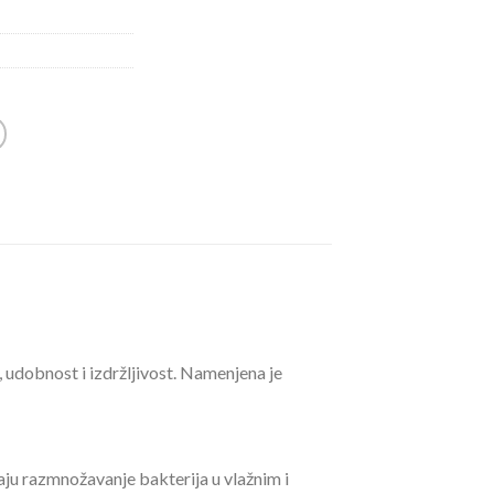
udobnost i izdržljivost. Namenjena je
aju razmnožavanje bakterija u vlažnim i