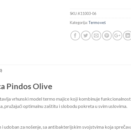
SKU:
K11003-06
Kategorija:
Termo veš
0)
a Pindos Olive
vlja vrhunski model termo majice koji kombinuje funkcionalnost, 
a, pružajući optimalnu zaštitu i slobodu pokreta u svim uslovima.
n i udoban za nošenje, sa antibakterijskim svojstvima koja sprečav