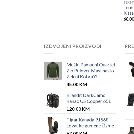
TERM
MAJICA PINDOS
Term
Kissa
68.0
IZDVOJENI PROIZVODI
PR
Muški Pamučni Quartet
Zip Pulover Maslinasto
Zeleni KobraYU
45.00
KM
Brandit DarkCamo
Ranac US Cooper 65L
120.00
KM
Tigar Kanada 91568
Lovačke gumene čizme
67.00
KM