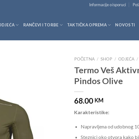
Informacije o isporuci
Poš
ODJEĆA
RANČEVI I TORBE
TAKTIČKA OPREMA
NOVOSTI
POČETNA
/
SHOP
/
ODJEĆA
/
Termo Veš Aktiv
Pindos Olive
68.00
KM
Karakteristike:
Napravljena od udobnog 10
Steznici oko otvora kako bi