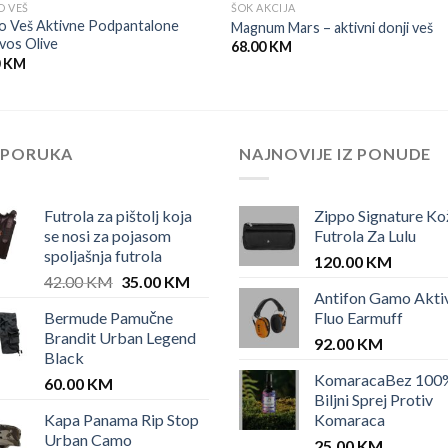
O VEŠ
ŠOK AKCIJA
o Veš Aktivne Podpantalone
Magnum Mars – aktivni donji veš
vos Olive
68.00
KM
0
KM
EPORUKA
NAJNOVIJE IZ PONUDE
Futrola za pištolj koja
Zippo Signature Ko
se nosi za pojasom
Futrola Za Lulu
spoljašnja futrola
120.00
KM
Original
Current
42.00
KM
35.00
KM
Antifon Gamo Akti
price
price
Bermude Pamučne
Fluo Earmuff
was:
is:
Brandit Urban Legend
42.00 KM.
35.00 KM.
92.00
KM
Black
KomaracaBez 100
60.00
KM
Biljni Sprej Protiv
Kapa Panama Rip Stop
Komaraca
Urban Camo
25.00
KM