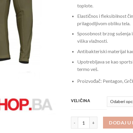
toplote.
Elastičnos i fleksibilnost či
prilagodljivom obliku tela.
Sposobnost brzog sušenja i
viška vlažnosti.
Antibakteriski materijal ka
Upotrebljava se kao sports
termo veš.
Proizvođač: Pentagon, Gr
VELIČINA
Termo Veš Aktivna Majica Pindo
DODAJ U