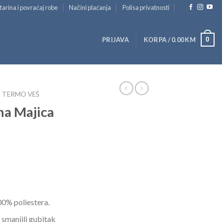
tarina i povraćaj robe
Načini plaćanja
Polisa privatnosti
0
PRIJAVA
KORPA /
0.00
KM
TERMO VEŠ
na Majica
0% poliestera.
 smanjili gubitak