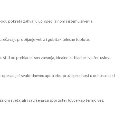
bodu pokreta zahvaljujući specijalnom sistemu šivenja.
prečavaju probijanje vetra i gubitak telesne toplote.
me štiti od prehlade i smrzavanja, idealno za hladne i vlažne uslove.
ke operacije i svakodnevnu upotrebu, pruža prednost u odnosu na k
rom sveta, ali i savršena za sportiste i lovce kao termo veš.