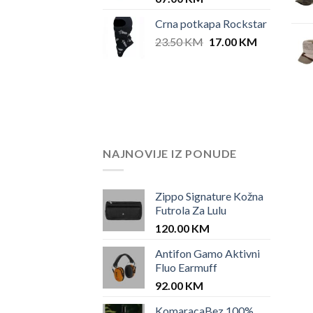
Crna potkapa Rockstar
Original
Current
23.50
KM
17.00
KM
price
price
was:
is:
23.50 KM.
17.00 KM.
NAJNOVIJE IZ PONUDE
Zippo Signature Kožna
Futrola Za Lulu
120.00
KM
Antifon Gamo Aktivni
Fluo Earmuff
92.00
KM
KomaracaBez 100%