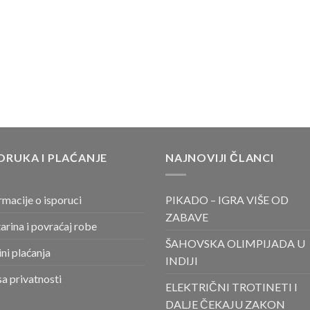
ORUKA I PLAĆANJE
NAJNOVIJI ČLANCI
rmacije o isporuci
PIKADO – IGRA VIŠE OD
ZABAVE
arina i povraćaj robe
ŠAHOVSKA OLIMPIJADA U
ni plaćanja
INDIJI
sa privatnosti
ELEKTRIČNI TROTINETI I
DALJE ČEKAJU ZAKON