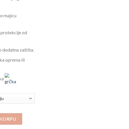
ne majicu
 protekcije od
o dodatna zaštita.
ka oprema ili
čka
s Olive količina
 KORPU