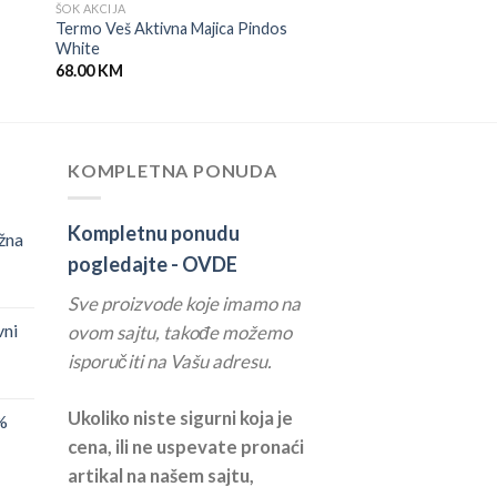
ŠOK AKCIJA
Termo Veš Aktivna Majica Pindos
White
68.00
KM
KOMPLETNA PONUDA
Kompletnu ponudu
žna
pogledajte -
OVDE
Sve proizvode koje imamo na
vni
ovom sajtu, takođe možemo
isporučiti na Vašu adresu.
Ukoliko niste sigurni koja je
%
cena, ili ne uspevate pronaći
artikal na našem sajtu,