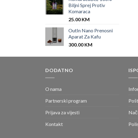
Biljni Sprej Protiv
Komaraca
25.00
KM
OutIn Nano Prenosni
Aparat Za Kafu
300.00
KM
DODATNO
ISP
O nama
Info
Partnerski program
Pošt
Prijava za vijesti
Nači
Kontakt
Poli