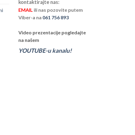
kontaktirajte nas:
EMAIL
ili nas pozovite putem
ni
Viber-a na
061 756 893
Video prezentacije pogledajte
na našem
YOUTUBE-u kanalu!