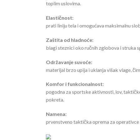
toplim uslovima.
Elastičnost:
prati liniju tela i omogućava maksimalnu slo
Zaštita od hladnoće:
blagi steznici oko ručnih zglobova i struka s
Održavanje suvoće:
materijal brzo upija i uklanja višak vlage, či
Komfor i funkcionalnost:
pogodna za sportske aktivnosti, lov, taktič
pokreta.
Namena:
prvenstveno taktička oprema za operativce ši