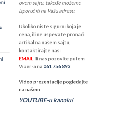
vni
ovom sajtu, takođe možemo
isporučiti na Vašu adresu.
Ukoliko niste sigurni koja je
%
cena, ili ne uspevate pronaći
artikal na našem sajtu,
kontaktirajte nas:
EMAIL
ili nas pozovite putem
ni
Viber-a na
061 756 893
Video prezentacije pogledajte
na našem
YOUTUBE-u kanalu!