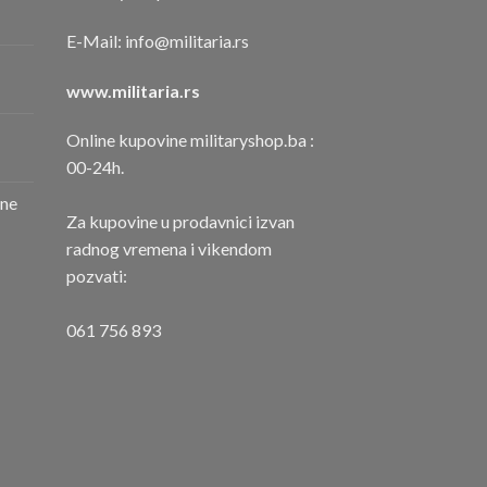
E-Mail:
info@militaria.rs
www.militaria.rs
Online kupovine militaryshop.ba :
00-24h.
one
Za kupovine u prodavnici izvan
radnog vremena i vikendom
pozvati:
061 756 893