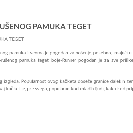
RUŠENOG PAMUKA TEGET
UKA TEGET
enog pamuka i veoma je pogodan za nošenje, posebno, imajući u
šenog pamuka teget boje-Runner pogodan je za sve prilike i 
 izgleda. Popularnost ovog kačketa doseže granice dalekih zemal
aj kačket je, pre svega, popularan kod mladih ljudi, kako kod pr