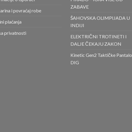
ZABAVE
arina i povraćaj robe
ŠAHOVSKA OLIMPIJADA U
ni plaćanja
INDIJI
sa privatnosti
ELEKTRIČNI TROTINETI I
DALJE ČEKAJU ZAKON
Kinetic Gen2 Taktičke Pantal
DIG