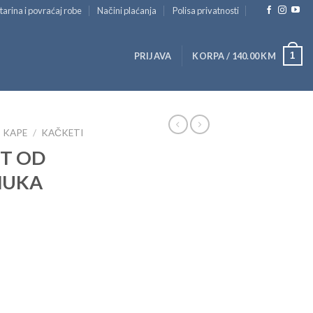
tarina i povraćaj robe
Načini plaćanja
Polisa privatnosti
1
PRIJAVA
KORPA /
140.00
KM
KAPE
/
KAČKETI
T OD
MUKA
urrent
rice
:
.
.00 KM.