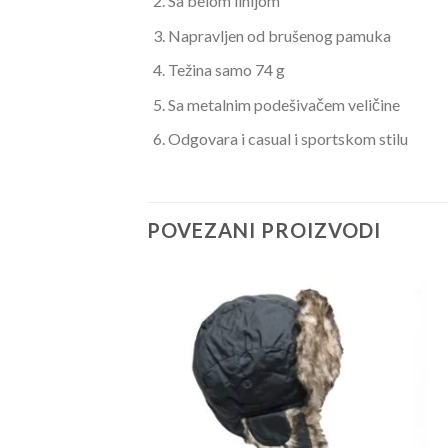
Sa belom linijom
Napravljen od brušenog pamuka
Težina samo 74 g
Sa metalnim podešivačem veličine
Odgovara i casual i sportskom stilu
POVEZANI PROIZVODI
ednim otvorom
Current
M
price
is:
M.
17.00 KM.