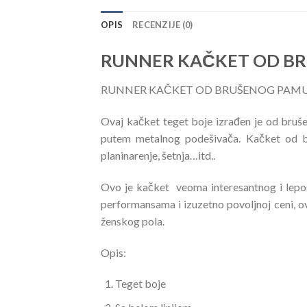
OPIS
RECENZIJE (0)
RUNNER KAČKET OD B
RUNNER KAČKET OD BRUŠENOG PAM
Ovaj kačket teget boje izrađen je od bruš
putem metalnog podešivača. Kačket od bru
planinarenje, šetnja…itd..
Ovo je kačket veoma interesantnog i lepog
performansama i izuzetno povoljnoj ceni, ov
ženskog pola.
Opis:
Teget boje