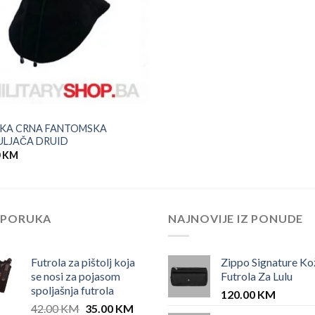
SKA CRNA FANTOMSKA
ULJAČA DRUID
0
KM
EPORUKA
NAJNOVIJE IZ PONUDE
Futrola za pištolj koja
Zippo Signature Ko
se nosi za pojasom
Futrola Za Lulu
spoljašnja futrola
120.00
KM
Original
Current
42.00
KM
35.00
KM