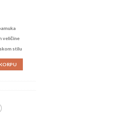
 pamuka
 veličine
skom stilu
G PAMUKA TEGET količina
 KORPU