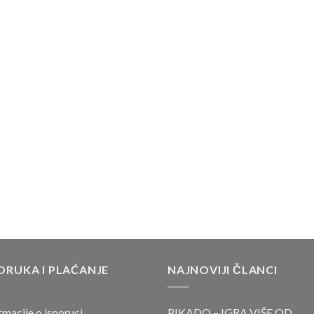
ORUKA I PLAĆANJE
NAJNOVIJI ČLANCI
rmacije o isporuci
PIKADO – IGRA VIŠE OD