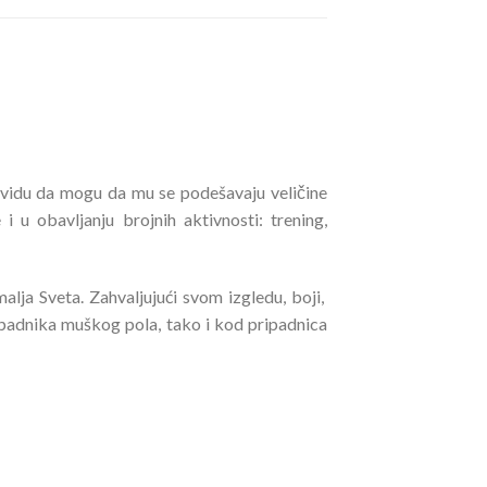
 vidu da mogu da mu se podešavaju veličine
u obavljanju brojnih aktivnosti: trening,
ja Sveta. Zahvaljujući svom izgledu, boji,
ipadnika muškog pola, tako i kod pripadnica