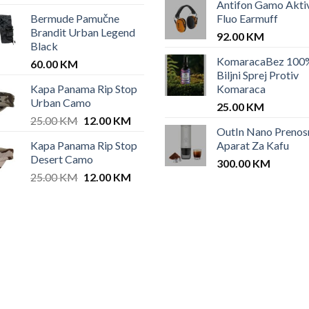
Antifon Gamo Akti
price
price
Bermude Pamučne
Fluo Earmuff
was:
is:
Brandit Urban Legend
42.00 KM.
35.00 KM.
92.00
KM
Black
KomaracaBez 100
60.00
KM
Biljni Sprej Protiv
Kapa Panama Rip Stop
Komaraca
Urban Camo
25.00
KM
Original
Current
KM.
25.00
KM
12.00
KM
OutIn Nano Prenos
price
price
Kapa Panama Rip Stop
Aparat Za Kafu
was:
is:
Desert Camo
25.00 KM.
12.00 KM.
300.00
KM
Original
Current
25.00
KM
12.00
KM
price
price
was:
is:
25.00 KM.
12.00 KM.