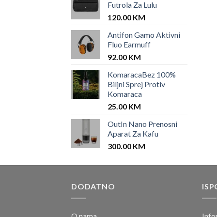
Futrola Za Lulu
120.00
KM
Antifon Gamo Aktivni
Fluo Earmuff
92.00
KM
KomaracaBez 100%
Biljni Sprej Protiv
Komaraca
25.00
KM
OutIn Nano Prenosni
Aparat Za Kafu
300.00
KM
DODATNO
ISP
O nama
Info