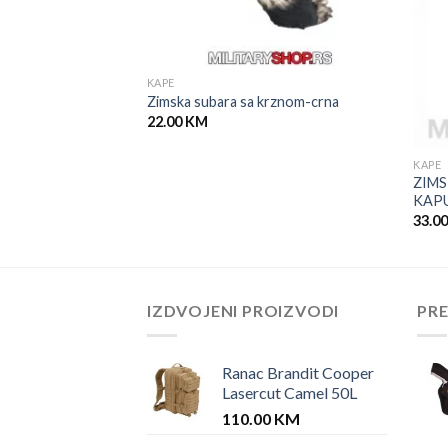
KAPE
Zimska subara sa krznom-crna
22.00
KM
KAPE
ZIM
KAP
33.0
IZDVOJENI PROIZVODI
PR
Ranac Brandit Cooper
Lasercut Camel 50L
110.00
KM