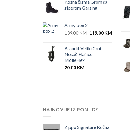
Kožna čizma Grom sa
ziperom Garsing
Army box 2
Original
Current
139.00
KM
119.00
KM
price
price
was:
is:
Brandit Veliki Crni
139.00 KM.
119.00 
Nosač Flašice
MolleFlex
20.00
KM
NAJNOVIJE IZ PONUDE
Zippo Signature Kožna