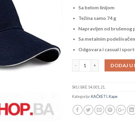
Sa belom linijom
Težina samo 74 g
Napravljen od brušenog
Sa metalnim podešivačem
Odgovara i casual i sport
RUNNER KAČKET OD BRUŠENO
DODAJ U
SKU:
BKE 54.001.21.
Kategorije:
KAČKETI
,
Kape