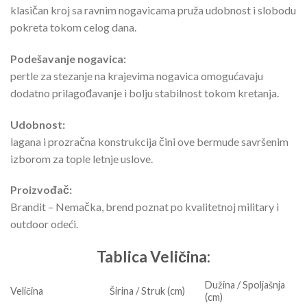
klasičan kroj sa ravnim nogavicama pruža udobnost i slobodu
pokreta tokom celog dana.
Podešavanje nogavica:
pertle za stezanje na krajevima nogavica omogućavaju
dodatno prilagođavanje i bolju stabilnost tokom kretanja.
Udobnost:
lagana i prozračna konstrukcija čini ove bermude savršenim
izborom za tople letnje uslove.
Proizvođač:
Brandit – Nemačka, brend poznat po kvalitetnoj military i
outdoor odeći.
Tablica Veličina:
Dužina / Spoljašnja
Veličina
Širina / Struk (cm)
(cm)