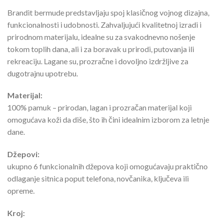
Brandit bermude predstavljaju spoj klasičnog vojnog dizajna,
funkcionalnosti i udobnosti. Zahvaljujući kvalitetnoj izradi i
prirodnom materijalu, idealne su za svakodnevno nošenje
tokom toplih dana, ali i za boravak u prirodi, putovanja ili
rekreaciju. Lagane su, prozračne i dovoljno izdržljive za
dugotrajnu upotrebu.
Materijal:
100% pamuk – prirodan, lagan i prozračan materijal koji
omogućava koži da diše, što ih čini idealnim izborom za letnje
dane.
Džepovi:
ukupno 6 funkcionalnih džepova koji omogućavaju praktično
odlaganje sitnica poput telefona, novčanika, ključeva ili
opreme.
Kroj: