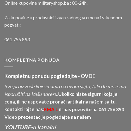
Online kupovine militaryshop.ba : 00-24h.
Za kupovine u prodavnici izvan radnog vremena i vikendom
pozvati:
061 756 893
KOMPLETNA PONUDA
Kompletnu ponudu pogledajte -
OVDE
Sve proizvode koje imamo na ovom sajtu, takođe možemo
isporučiti na Vašu adresu.
Ukoliko niste sigurni koja je
cena, ili ne uspevate pronaći artikal na našem sajtu,
kontaktirajte nas:
EMAIL
ili nas pozovite na
061 756 893
Video prezentacije pogledajte na našem
YOUTUBE-u kanalu!