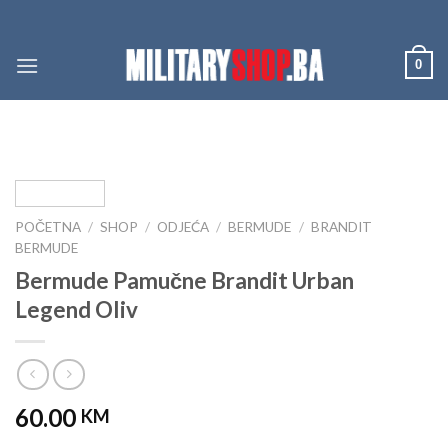
Skip
to
content
0
POČETNA
/
SHOP
/
ODJEĆA
/
BERMUDE
/
BRANDIT
BERMUDE
Bermude Pamučne Brandit Urban
Legend Oliv
60.00
KM