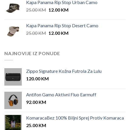
Kapa Panama Rip Stop Urban Camo
Original
Current
25.00
KM
12.00
KM
price
price
was:
is:
Kapa Panama Rip Stop Desert Camo
25.00 KM.
12.00 KM.
Original
Current
25.00
KM
12.00
KM
price
price
was:
is:
25.00 KM.
12.00 KM.
NAJNOVIJE IZ PONUDE
Zippo Signature Kožna Futrola Za Lulu
120.00
KM
Antifon Gamo Aktivni Fluo Earmuff
92.00
KM
KomaracaBez 100% Biljni Sprej Protiv Komaraca
25.00
KM