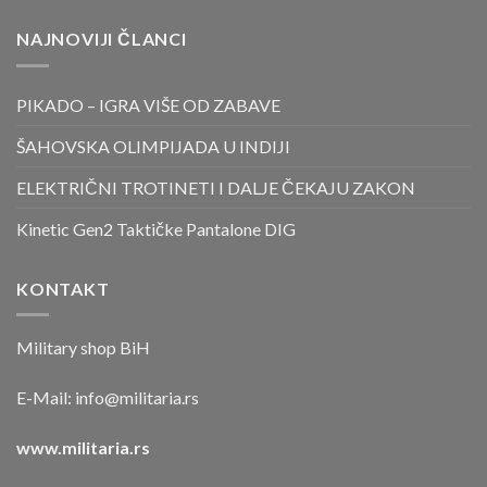
NAJNOVIJI ČLANCI
PIKADO – IGRA VIŠE OD ZABAVE
ŠAHOVSKA OLIMPIJADA U INDIJI
ELEKTRIČNI TROTINETI I DALJE ČEKAJU ZAKON
Kinetic Gen2 Taktičke Pantalone DIG
KONTAKT
Military shop BiH
E-Mail:
info@militaria.rs
www.militaria.rs