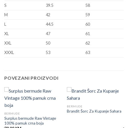
S
39.5
58
M
42
59
L
44.5
60
XL
47
61
XXL
50
62
XXXL
53
63
POVEZANI PROIZVODI
BERMUDE
Brandit Šorc Za Kupanje Sahara
BERMUDE
Surplus bermude Raw Vintage
100% pamuk crna boja