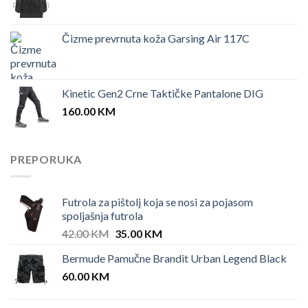
Čizme prevrnuta koža Garsing Air 117C
Kinetic Gen2 Crne Taktičke Pantalone DIG
160.00
KM
PREPORUKA
Futrola za pištolj koja se nosi za pojasom
spoljašnja futrola
Original
Current
42.00
KM
35.00
KM
price
price
Bermude Pamučne Brandit Urban Legend Black
was:
is:
60.00
KM
42.00 KM.
35.00 KM.