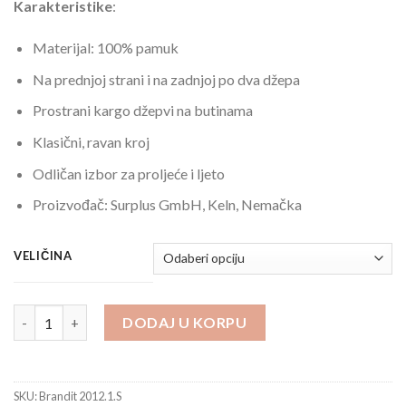
Karakteristike
:
Materijal: 100% pamuk
Na prednjoj strani i na zadnjoj po dva džepa
Prostrani kargo džepvi na butinama
Klasični, ravan kroj
Odličan izbor za proljeće i ljeto
Proizvođač: Surplus GmbH, Keln, Nemačka
VELIČINA
Bermude Pamučne Brandit Urban Legend Oliv količina
DODAJ U KORPU
SKU:
Brandit 2012.1.S