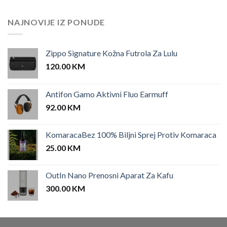
NAJNOVIJE IZ PONUDE
Zippo Signature Kožna Futrola Za Lulu
120.00
KM
Antifon Gamo Aktivni Fluo Earmuff
92.00
KM
KomaracaBez 100% Biljni Sprej Protiv Komaraca
25.00
KM
OutIn Nano Prenosni Aparat Za Kafu
300.00
KM