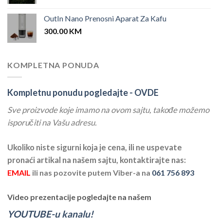
OutIn Nano Prenosni Aparat Za Kafu
300.00
KM
KOMPLETNA PONUDA
Kompletnu ponudu pogledajte -
OVDE
Sve proizvode koje imamo na ovom sajtu, takođe možemo
isporučiti na Vašu adresu.
Ukoliko niste sigurni koja je cena, ili ne uspevate
pronaći artikal na našem sajtu, kontaktirajte nas:
EMAIL
ili nas pozovite putem Viber-a na
061 756 893
Video prezentacije pogledajte na našem
YOUTUBE-u kanalu!