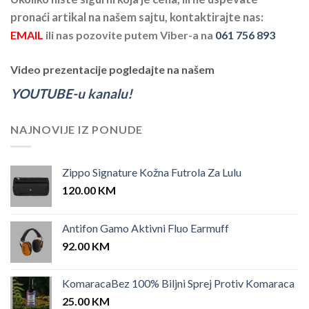
pronaći artikal na našem sajtu, kontaktirajte nas:
EMAIL
ili nas pozovite putem Viber-a na
061 756 893
Video prezentacije pogledajte na našem
YOUTUBE-u kanalu!
NAJNOVIJE IZ PONUDE
Zippo Signature Kožna Futrola Za Lulu
120.00
KM
Antifon Gamo Aktivni Fluo Earmuff
92.00
KM
KomaracaBez 100% Biljni Sprej Protiv Komaraca
25.00
KM