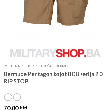
POČETNA
/
SHOP
/
ODJEĆA
/
BERMUDE
Bermude Pentagon kojot BDU serija 2 0
RIP STOP
70.00
KM