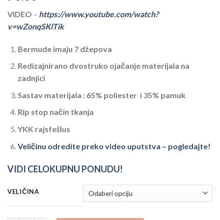
VIDEO
–
https://www.youtube.com/watch?
v=wZonqSKlTik
Bermude imaju 7 džepova
Redizajnirano dvostruko ojačanje materijala na
zadnjici
Sastav materijala : 65% poliester i 35% pamuk
Rip stop način tkanja
YKK rajsfešlus
Veličinu odredite preko video uputstva – pogledajte!
VIDI CELOKUPNU PONUDU!
VELIČINA