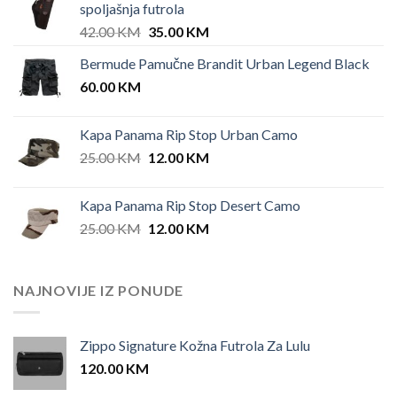
spoljašnja futrola
Original
Current
42.00
KM
35.00
KM
price
price
Bermude Pamučne Brandit Urban Legend Black
was:
is:
60.00
KM
42.00 KM.
35.00 KM.
Kapa Panama Rip Stop Urban Camo
Original
Current
25.00
KM
12.00
KM
price
price
was:
is:
Kapa Panama Rip Stop Desert Camo
25.00 KM.
12.00 KM.
Original
Current
25.00
KM
12.00
KM
price
price
was:
is:
25.00 KM.
12.00 KM.
NAJNOVIJE IZ PONUDE
Zippo Signature Kožna Futrola Za Lulu
120.00
KM