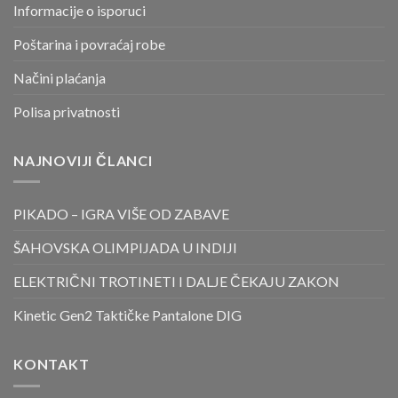
Informacije o isporuci
Poštarina i povraćaj robe
Načini plaćanja
Polisa privatnosti
NAJNOVIJI ČLANCI
PIKADO – IGRA VIŠE OD ZABAVE
ŠAHOVSKA OLIMPIJADA U INDIJI
ELEKTRIČNI TROTINETI I DALJE ČEKAJU ZAKON
Kinetic Gen2 Taktičke Pantalone DIG
KONTAKT