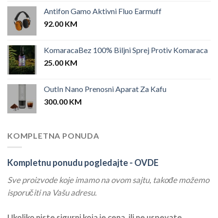
Antifon Gamo Aktivni Fluo Earmuff
92.00
KM
KomaracaBez 100% Biljni Sprej Protiv Komaraca
25.00
KM
OutIn Nano Prenosni Aparat Za Kafu
300.00
KM
KOMPLETNA PONUDA
Kompletnu ponudu pogledajte -
OVDE
Sve proizvode koje imamo na ovom sajtu, takođe možemo
isporučiti na Vašu adresu.
Ukoliko niste sigurni koja je cena, ili ne uspevate