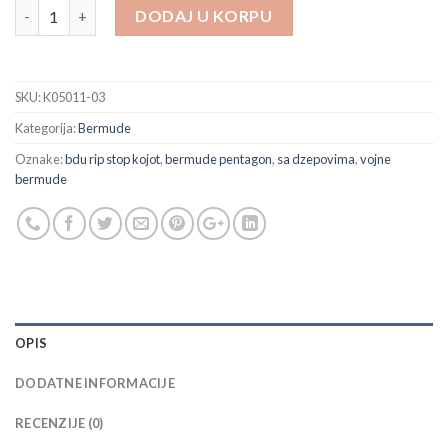
Bermude Pentagon kojot BDU serija 2 0 RIP STOP količina
DODAJ U KORPU
SKU:
K05011-03
Kategorija:
Bermude
Oznake:
bdu rip stop kojot
,
bermude pentagon
,
sa dzepovima
,
vojne
bermude
OPIS
DODATNE INFORMACIJE
RECENZIJE (0)