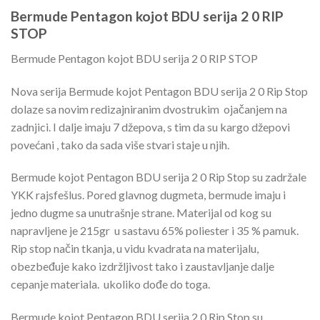
Bermude Pentagon kojot BDU serija 2 0 RIP
STOP
Bermude Pentagon kojot BDU serija 2 0 RIP STOP
Nova serija Bermude kojot Pentagon BDU serija 2 0 Rip Stop
dolaze sa novim redizajniranim dvostrukim ojačanjem na
zadnjici. I dalje imaju 7 džepova, s tim da su kargo džepovi
povećani , tako da sada više stvari staje u njih.
Bermude kojot Pentagon BDU serija 2 0 Rip Stop su zadržale
YKK rajsfešlus. Pored glavnog dugmeta, bermude imaju i
jedno dugme sa unutrašnje strane. Materijal od kog su
napravljene je 215gr u sastavu 65% poliester i 35 % pamuk.
Rip stop način tkanja, u vidu kvadrata na materijalu,
obezbeđuje kako izdržljivost tako i zaustavljanje dalje
cepanje materiala. ukoliko dođe do toga.
Bermude kojot Pentagon BDU serija 2 0 Rip Stop su