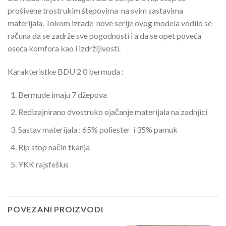
prošivene trostrukim štepovima na svim sastavima
materijala. Tokom izrade nove serije ovog modela vodilo se
računa da se zadrže sve pogodnosti i a da se opet poveća
oseća komfora kao i izdržljivosti.
Karakteristke BDU 2 0 bermuda :
Bermude imaju 7 džepova
Redizajnirano dvostruko ojačanje materijala na zadnjici
Sastav materijala : 65% poliester i 35% pamuk
Rip stop način tkanja
YKK rajsfešlus
POVEZANI PROIZVODI