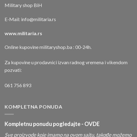
Military shop BiH
E-Mail:
info@militaria.rs
www.militaria.rs
Online kupovine militaryshop.ba : 00-24h.
Za kupovine u prodavnici izvan radnog vremena i vikendom
pozvati:
061 756 893
KOMPLETNA PONUDA
Kompletnu ponudu pogledajte -
OVDE
Sve proizvode koje imamo na ovom sajtu, takođe možemo