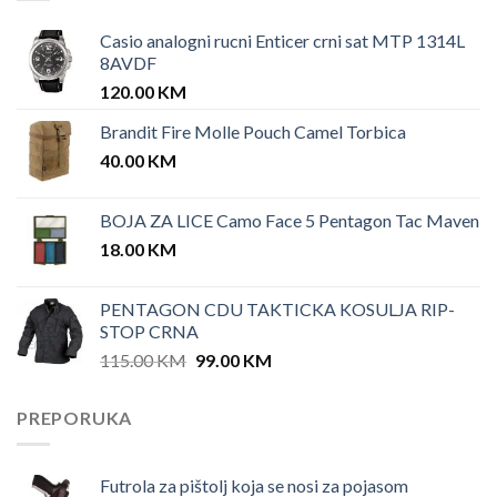
Casio analogni rucni Enticer crni sat MTP 1314L
8AVDF
120.00
KM
Brandit Fire Molle Pouch Camel Torbica
40.00
KM
BOJA ZA LICE Camo Face 5 Pentagon Tac Maven
18.00
KM
PENTAGON CDU TAKTICKA KOSULJA RIP-
STOP CRNA
Original
Current
115.00
KM
99.00
KM
price
price
was:
is:
PREPORUKA
115.00 KM.
99.00 KM.
Futrola za pištolj koja se nosi za pojasom