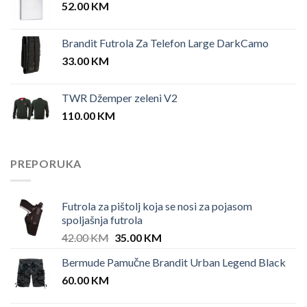
52.00
KM
Brandit Futrola Za Telefon Large DarkCamo
33.00
KM
TWR Džemper zeleni V2
110.00
KM
PREPORUKA
Futrola za pištolj koja se nosi za pojasom
spoljašnja futrola
Original
Current
42.00
KM
35.00
KM
price
price
Bermude Pamučne Brandit Urban Legend Black
was:
is:
60.00
KM
42.00 KM.
35.00 KM.