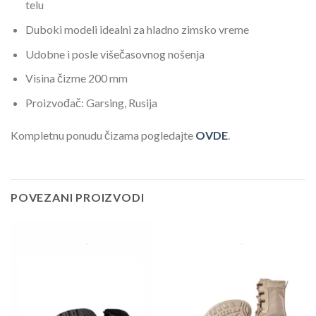
telu
Duboki modeli idealni za hladno zimsko vreme
Udobne i posle višečasovnog nošenja
Visina čizme 200 mm
Proizvođač: Garsing, Rusija
Kompletnu ponudu čizama pogledajte
OVDE
.
POVEZANI PROIZVODI