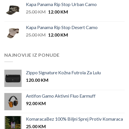
Kapa Panama Rip Stop Urban Camo
Original
Current
25.00
KM
12.00
KM
price
price
was:
is:
Kapa Panama Rip Stop Desert Camo
25.00 KM.
12.00 KM.
Original
Current
25.00
KM
12.00
KM
price
price
was:
is:
25.00 KM.
12.00 KM.
NAJNOVIJE IZ PONUDE
Zippo Signature Kožna Futrola Za Lulu
120.00
KM
Antifon Gamo Aktivni Fluo Earmuff
92.00
KM
KomaracaBez 100% Biljni Sprej Protiv Komaraca
25.00
KM