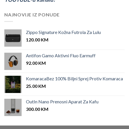
NAJNOVIJE IZ PONUDE
Zippo Signature Kožna Futrola Za Lulu
120.00
KM
Antifon Gamo Aktivni Fluo Earmuff
92.00
KM
KomaracaBez 100% Biljni Sprej Protiv Komaraca
25.00
KM
OutIn Nano Prenosni Aparat Za Kafu
300.00
KM