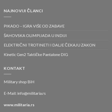
NAJNOVIJI ČLANCI
PIKADO – IGRA VIŠE OD ZABAVE
ŠAHOVSKA OLIMPIJADA U INDIJI
ELEKTRIČNI TROTINETI I DALJE ČEKAJU ZAKON
Kinetic Gen2 Taktičke Pantalone DIG
KONTAKT
Military shop BiH
E-Mail:
info@militaria.rs
www.militaria.rs