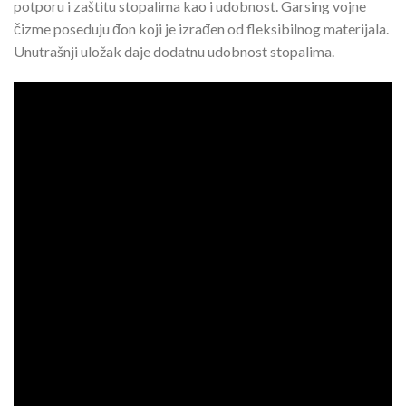
potporu i zaštitu stopalima kao i udobnost. Garsing vojne
čizme poseduju đon koji je izrađen od fleksibilnog materijala.
Unutrašnji uložak daje dodatnu udobnost stopalima.