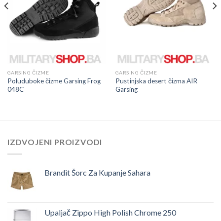
GARSING ČIZME
GARSING ČIZME
Poluduboke čizme Garsing Frog
Pustinjska desert čizma AIR
048C
Garsing
IZDVOJENI PROIZVODI
Brandit Šorc Za Kupanje Sahara
Upaljač Zippo High Polish Chrome 250