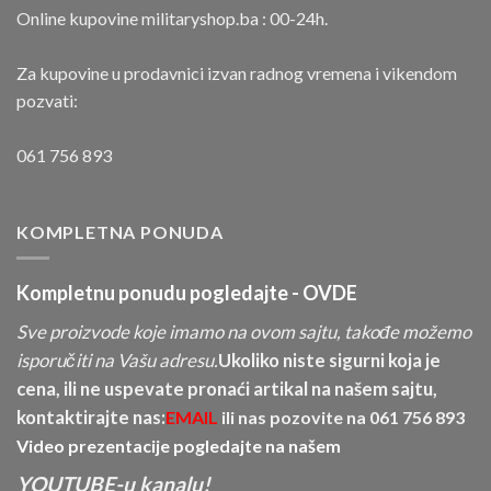
Online kupovine militaryshop.ba : 00-24h.
Za kupovine u prodavnici izvan radnog vremena i vikendom
pozvati:
061 756 893
KOMPLETNA PONUDA
Kompletnu ponudu pogledajte -
OVDE
Sve proizvode koje imamo na ovom sajtu, takođe možemo
isporučiti na Vašu adresu.
Ukoliko niste sigurni koja je
cena, ili ne uspevate pronaći artikal na našem sajtu,
kontaktirajte nas:
EMAIL
ili nas pozovite na
061 756 893
Video prezentacije pogledajte na našem
YOUTUBE-u kanalu!