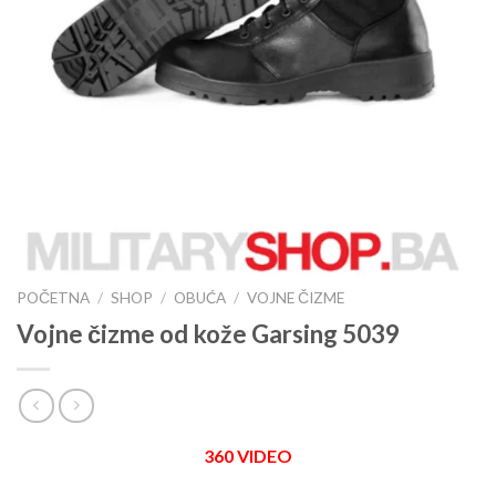
POČETNA
/
SHOP
/
OBUĆA
/
VOJNE ČIZME
Vojne čizme od kože Garsing 5039
360 VIDEO