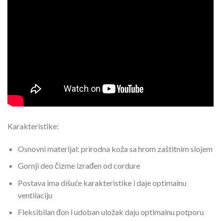
Karakteristike:
Osnovni materijal: prirodna koža sa hrom zaštitnim slojem
Gornji deo čizme izrađen od cordure
Postava ima dišuće karakteristike i daje optimalnu
ventilaciju
Fleksibilan đon i udoban uložak daju optimalnu potporu