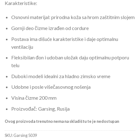
Karakteristike:
Osnovni materijal: prirodna koža sa hrom zaštitnim slojem
Gornji deo čizme izrađen od cordure
Postava ima dišuće karakteristike i daje optimalnu
ventilaciju
Fleksibilan đon i udoban uložak daju optimalnu potporu
telu
Duboki modeli idealni za hladno zimsko vreme
Udobne i posle višečasovnog nošenja
Visina čizme 200 mm
Proizvođač: Garsing, Rusija
Ovog proizvoda trenutno nema na skladištu te je nedostupan
SKU:
Garsing 5039