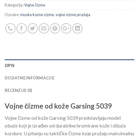
Kategorija:
Vojne čizme
Oznake:
muske kozne cizme
,
vojne cizme prodaja
OPIS
DODATNE INFORMACIJE
RECENZIJE (0)
Vojne čizme od kože Garsing 5039
Vojne čizme od kože Garsing 5039 predstavljaju model
obuće koji je izrađen od durabilne hromirane kože i dišuće
kordure. U pitanju su taktičke čizme koje pružaju maksimalnu