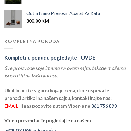
OutIn Nano Prenosni Aparat Za Kafu
300.00
KM
KOMPLETNA PONUDA
Kompletnu ponudu pogledajte -
OVDE
Sve proizvode koje imamo na ovom sajtu, takođe možemo
isporučiti na Vašu adresu.
Ukoliko niste sigurni koja je cena, ili ne uspevate
pronaći artikal na našem sajtu, kontaktirajte nas:
EMAIL
ili nas pozovite putem Viber-a na
061 756 893
Video prezentacije pogledajte na našem
YOUTUBE-u kanalu!