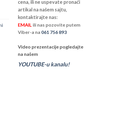
cena, ili ne uspevate pronaći
artikal na našem sajtu,
kontaktirajte nas:
EMAIL
ili nas pozovite putem
ni
Viber-a na
061 756 893
Video prezentacije pogledajte
na našem
YOUTUBE-u kanalu!