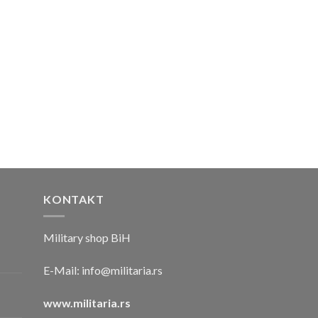
KONTAKT
Military shop BiH
E-Mail:
info@militaria.rs
www.militaria.rs