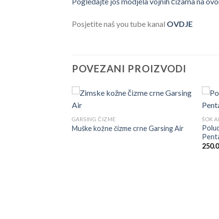
Pogledajte još modjela vojnih čizama na ovo
Posjetite naš you tube kanal
OVDJE
POVEZANI PROIZVODI
GARSING ČIZME
ŠOK A
Polu
Muške kožne čizme crne Garsing Air
Pent
250.