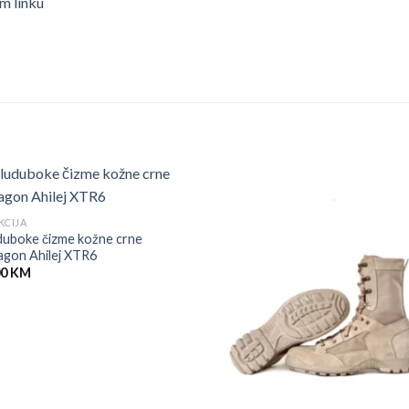
m linku
KCIJA
duboke čizme kožne crne
agon Ahilej XTR6
00
KM