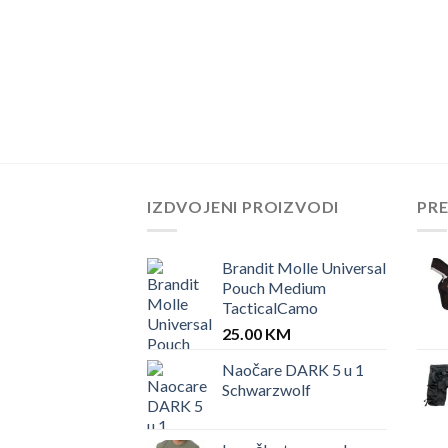
OT crna Garsing
IZDVOJENI PROIZVODI
PR
Brandit Molle Universal
Pouch Medium
TacticalCamo
25.00
KM
Naočare DARK 5 u 1
Schwarzwolf