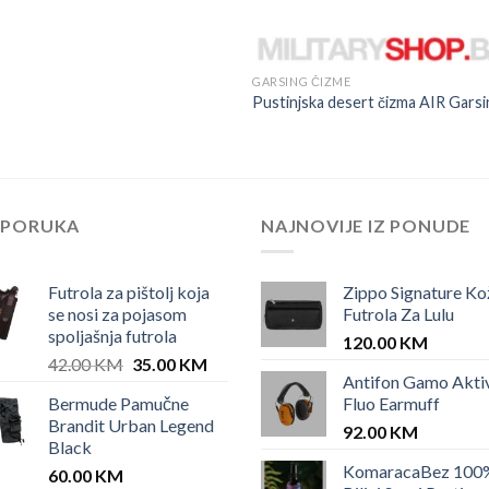
GARSING ČIZME
Pustinjska desert čizma AIR Gars
EPORUKA
NAJNOVIJE IZ PONUDE
Futrola za pištolj koja
Zippo Signature Ko
se nosi za pojasom
Futrola Za Lulu
spoljašnja futrola
120.00
KM
Original
Current
42.00
KM
35.00
KM
Antifon Gamo Akti
price
price
Bermude Pamučne
Fluo Earmuff
was:
is:
Brandit Urban Legend
42.00 KM.
35.00 KM.
92.00
KM
Black
KomaracaBez 100
60.00
KM