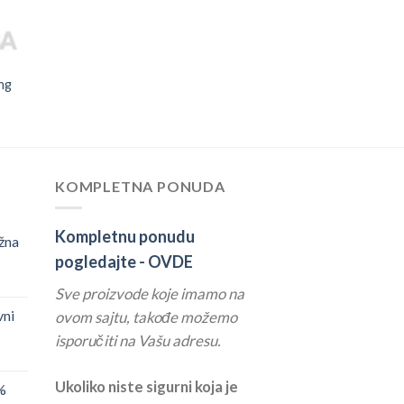
ing
KOMPLETNA PONUDA
Kompletnu ponudu
žna
pogledajte -
OVDE
Sve proizvode koje imamo na
vni
ovom sajtu, takođe možemo
isporučiti na Vašu adresu.
Ukoliko niste sigurni koja je
%