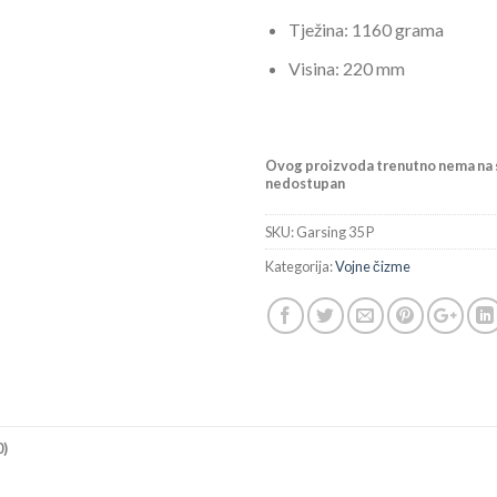
Tježina: 1160 grama
Visina: 220 mm
Ovog proizvoda trenutno nema na s
nedostupan
SKU:
Garsing 35 P
Kategorija:
Vojne čizme
0)