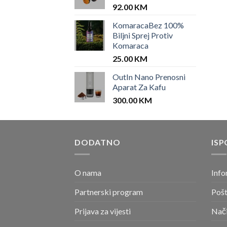
92.00
KM
KomaracaBez 100%
Biljni Sprej Protiv
Komaraca
25.00
KM
OutIn Nano Prenosni
Aparat Za Kafu
300.00
KM
DODATNO
ISP
O nama
Info
Partnerski program
Pošt
Prijava za vijesti
Nači