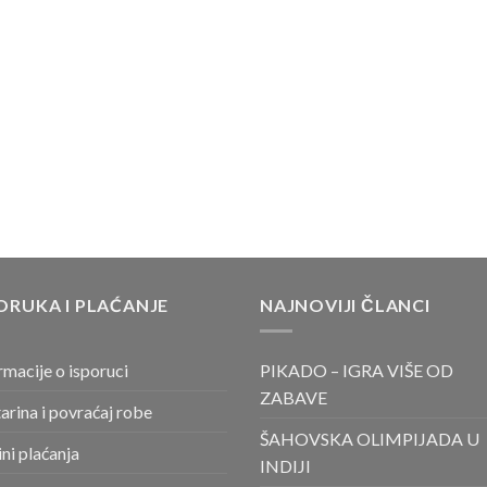
ORUKA I PLAĆANJE
NAJNOVIJI ČLANCI
rmacije o isporuci
PIKADO – IGRA VIŠE OD
ZABAVE
arina i povraćaj robe
ŠAHOVSKA OLIMPIJADA U
ni plaćanja
INDIJI