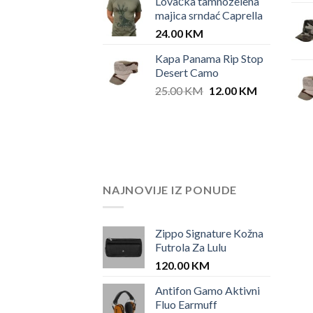
Lovačka tamnozelena
majica srndać Caprella
24.00
KM
Kapa Panama Rip Stop
Desert Camo
Original
Current
25.00
KM
12.00
KM
price
price
was:
is:
25.00 KM.
12.00 KM.
NAJNOVIJE IZ PONUDE
Zippo Signature Kožna
Futrola Za Lulu
120.00
KM
Antifon Gamo Aktivni
Fluo Earmuff