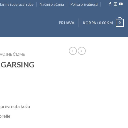
tarina i povraćaj robe
Načini plaćanja
Polisa privatnosti
0
PRIJAVA
KORPA /
0.00
KM
VOJNE ČIZME
a GARSING
 i prevrnuta koža
brelle