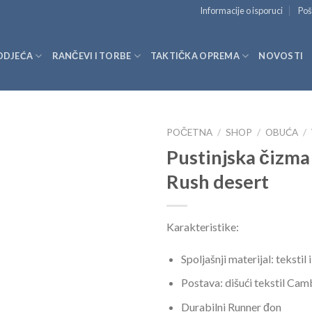
Informacije o isporuci
Poš
ODJEĆA
RANČEVI I TORBE
TAKTIČKA OPREMA
NOVOSTI
POČETNA
/
SHOP
/
OBUĆA
/
Pustinjska čizm
Rush desert
Karakteristike:
Spoljašnji materijal: tekstil
Postava: dišući tekstil Cam
Durabilni Runner đon