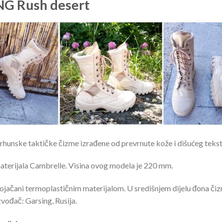
NG Rush desert
unske taktičke čizme izrađene od prevrnute kože i dišućeg teksti
aterijala Cambrelle. Visina ovog modela je 220 mm.
 su ojačani termoplastičnim materijalom. U središnjem dijelu đona 
vođač: Garsing, Rusija.