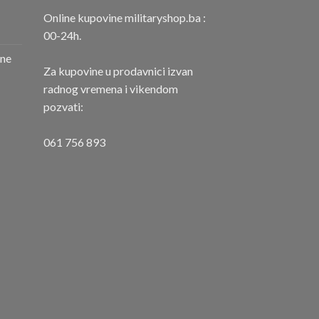
Online kupovine militaryshop.ba :
00-24h.
one
Za kupovine u prodavnici izvan
radnog vremena i vikendom
pozvati:
061 756 893