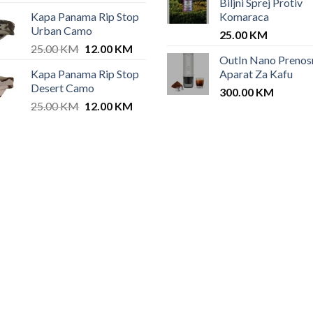
Biljni Sprej Protiv
Kapa Panama Rip Stop
Komaraca
Urban Camo
25.00
KM
Original
Current
25.00
KM
12.00
KM
OutIn Nano Prenos
price
price
Kapa Panama Rip Stop
Aparat Za Kafu
was:
is:
Desert Camo
25.00 KM.
12.00 KM.
300.00
KM
Original
Current
25.00
KM
12.00
KM
price
price
was:
is:
25.00 KM.
12.00 KM.