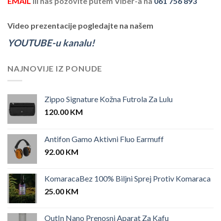
EMAIL
ili nas pozovite putem Viber-a na
061 756 893
Video prezentacije pogledajte na našem
YOUTUBE-u kanalu!
NAJNOVIJE IZ PONUDE
Zippo Signature Kožna Futrola Za Lulu
120.00
KM
Antifon Gamo Aktivni Fluo Earmuff
92.00
KM
KomaracaBez 100% Biljni Sprej Protiv Komaraca
25.00
KM
OutIn Nano Prenosni Aparat Za Kafu