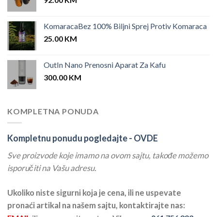
KomaracaBez 100% Biljni Sprej Protiv Komaraca
25.00
KM
OutIn Nano Prenosni Aparat Za Kafu
300.00
KM
KOMPLETNA PONUDA
Kompletnu ponudu pogledajte -
OVDE
Sve proizvode koje imamo na ovom sajtu, takođe možemo
isporučiti na Vašu adresu.
Ukoliko niste sigurni koja je cena, ili ne uspevate
pronaći artikal na našem sajtu, kontaktirajte nas: