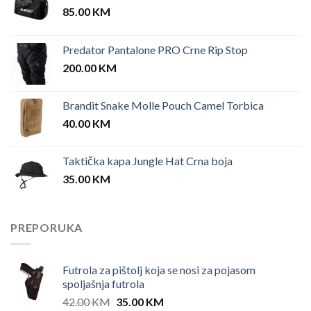
85.00
KM
Predator Pantalone PRO Crne Rip Stop
200.00
KM
Brandit Snake Molle Pouch Camel Torbica
40.00
KM
Taktička kapa Jungle Hat Crna boja
35.00
KM
PREPORUKA
Futrola za pištolj koja se nosi za pojasom
spoljašnja futrola
Original
Current
42.00
KM
35.00
KM