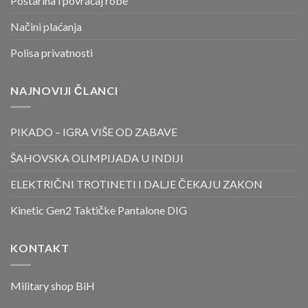
Poštarina i povraćaj robe
Načini plaćanja
Polisa privatnosti
NAJNOVIJI ČLANCI
PIKADO – IGRA VIŠE OD ZABAVE
ŠAHOVSKA OLIMPIJADA U INDIJI
ELEKTRIČNI TROTINETI I DALJE ČEKAJU ZAKON
Kinetic Gen2 Taktičke Pantalone DIG
KONTAKT
Military shop BiH