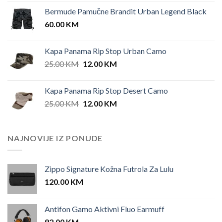
price
price
Bermude Pamučne Brandit Urban Legend Black
was:
is:
60.00
KM
42.00 KM.
35.00 KM.
Kapa Panama Rip Stop Urban Camo
Original
Current
25.00
KM
12.00
KM
price
price
was:
is:
Kapa Panama Rip Stop Desert Camo
25.00 KM.
12.00 KM.
Original
Current
25.00
KM
12.00
KM
price
price
was:
is:
25.00 KM.
12.00 KM.
NAJNOVIJE IZ PONUDE
Zippo Signature Kožna Futrola Za Lulu
120.00
KM
Antifon Gamo Aktivni Fluo Earmuff
92.00
KM