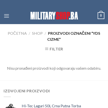
Skip
to
content
0
POČETNA
/
SHOP
/
PROIZVODI OZNAČENI “YDS
CIZME”
FILTER
Nisu pronađeni proizvodi koji odgovaraju vašem odabiru.
IZDVOJENI PROIZVODI
Hi-Tec Laguri 50L Crna Putna Torba