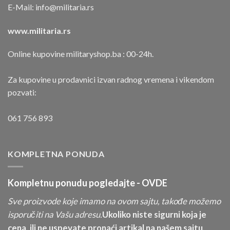
E-Mail:
info@militaria.rs
www.militaria.rs
Online kupovine militaryshop.ba : 00-24h.
Za kupovine u prodavnici izvan radnog vremena i vikendom
pozvati:
061 756 893
KOMPLETNA PONUDA
Kompletnu ponudu pogledajte -
OVDE
Sve proizvode koje imamo na ovom sajtu, takođe možemo
isporučiti na Vašu adresu.
Ukoliko niste sigurni koja je
cena, ili ne uspevate pronaći artikal na našem sajtu,