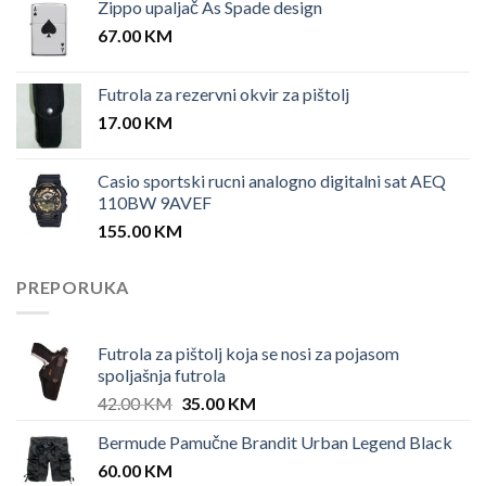
Zippo upaljač As Spade design
67.00
KM
Futrola za rezervni okvir za pištolj
17.00
KM
Casio sportski rucni analogno digitalni sat AEQ
110BW 9AVEF
155.00
KM
PREPORUKA
Futrola za pištolj koja se nosi za pojasom
spoljašnja futrola
Original
Current
42.00
KM
35.00
KM
price
price
Bermude Pamučne Brandit Urban Legend Black
was:
is:
60.00
KM
42.00 KM.
35.00 KM.