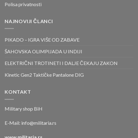
Polisa privatnosti
NAJNOVIJI ČLANCI
PIKADO – IGRA VIŠE OD ZABAVE
ŠAHOVSKA OLIMPIJADA U INDIJI
ELEKTRIČNI TROTINETI I DALJE ČEKAJU ZAKON
Kinetic Gen2 Taktičke Pantalone DIG
KONTAKT
Military shop BiH
E-Mail:
info@militaria.rs
www.militaria.rs