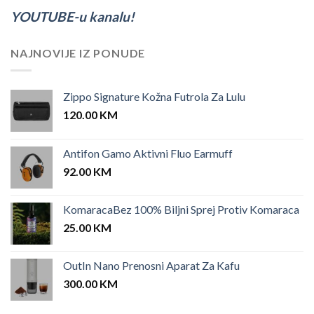
YOUTUBE-u kanalu!
NAJNOVIJE IZ PONUDE
Zippo Signature Kožna Futrola Za Lulu
120.00
KM
Antifon Gamo Aktivni Fluo Earmuff
92.00
KM
KomaracaBez 100% Biljni Sprej Protiv Komaraca
25.00
KM
OutIn Nano Prenosni Aparat Za Kafu
300.00
KM