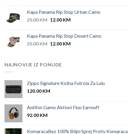
Kapa Panama Rip Stop Urban Camo
Original
Current
25.00
KM
12.00
KM
price
price
was:
is:
Kapa Panama Rip Stop Desert Camo
25.00 KM.
12.00 KM.
Original
Current
25.00
KM
12.00
KM
price
price
was:
is:
25.00 KM.
12.00 KM.
NAJNOVIJE IZ PONUDE
Zippo Signature Kožna Futrola Za Lulu
120.00
KM
Antifon Gamo Aktivni Fluo Earmuff
92.00
KM
KomaracaBez 100% Biljni Sprej Protiv Komaraca