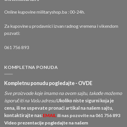
Online kupovine militaryshop.ba : 00-24h.
Za kupovine u prodavnici izvan radnog vremena i vikendom
pozvati:
061 756 893
KOMPLETNA PONUDA
Kompletnu ponudu pogledajte -
OVDE
Sve proizvode koje imamo na ovom sajtu, takođe možemo
isporučiti na Vašu adresu.
Ukoliko niste sigurni koja je
cena, ili ne uspevate pronaći artikal na našem sajtu,
kontaktirajte nas:
EMAIL
ili nas pozovite na
061 756 893
Video prezentacije pogledajte na našem