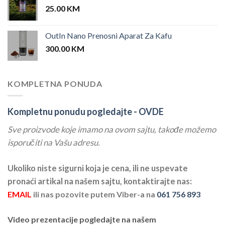
25.00
KM
OutIn Nano Prenosni Aparat Za Kafu
300.00
KM
KOMPLETNA PONUDA
Kompletnu ponudu pogledajte -
OVDE
Sve proizvode koje imamo na ovom sajtu, takođe možemo
isporučiti na Vašu adresu.
Ukoliko niste sigurni koja je cena, ili ne uspevate
pronaći artikal na našem sajtu, kontaktirajte nas:
EMAIL
ili nas pozovite putem Viber-a na
061 756 893
Video prezentacije pogledajte na našem