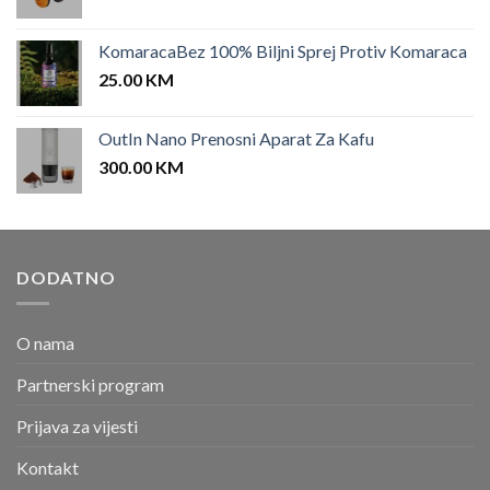
KomaracaBez 100% Biljni Sprej Protiv Komaraca
25.00
KM
OutIn Nano Prenosni Aparat Za Kafu
300.00
KM
DODATNO
O nama
Partnerski program
Prijava za vijesti
Kontakt