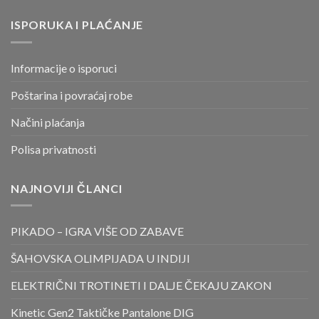
ISPORUKA I PLAĆANJE
Informacije o isporuci
Poštarina i povraćaj robe
Načini plaćanja
Polisa privatnosti
NAJNOVIJI ČLANCI
PIKADO – IGRA VIŠE OD ZABAVE
ŠAHOVSKA OLIMPIJADA U INDIJI
ELEKTRIČNI TROTINETI I DALJE ČEKAJU ZAKON
Kinetic Gen2 Taktičke Pantalone DIG