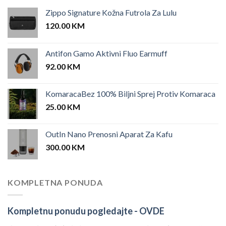
Zippo Signature Kožna Futrola Za Lulu
120.00
KM
Antifon Gamo Aktivni Fluo Earmuff
92.00
KM
KomaracaBez 100% Biljni Sprej Protiv Komaraca
25.00
KM
OutIn Nano Prenosni Aparat Za Kafu
300.00
KM
KOMPLETNA PONUDA
Kompletnu ponudu pogledajte -
OVDE