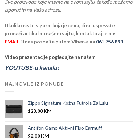
Sve proizvode koje imamo na ovom sajtu, takođe možemo
isporučiti na Vašu adresu.
Ukoliko niste sigurni koja je cena, ili ne uspevate
pronaći artikal na našem sajtu, kontaktirajte nas:
EMAIL
ili nas pozovite putem Viber-a na
061 756 893
Video prezentacije pogledajte na našem
YOUTUBE-u kanalu!
NAJNOVIJE IZ PONUDE
Zippo Signature Kožna Futrola Za Lulu
120.00
KM
Antifon Gamo Aktivni Fluo Earmuff
92.00
KM