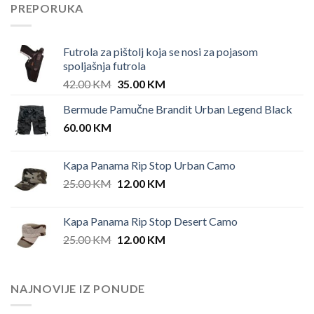
PREPORUKA
Futrola za pištolj koja se nosi za pojasom
spoljašnja futrola
Original
Current
42.00
KM
35.00
KM
price
price
Bermude Pamučne Brandit Urban Legend Black
was:
is:
60.00
KM
42.00 KM.
35.00 KM.
Kapa Panama Rip Stop Urban Camo
Original
Current
25.00
KM
12.00
KM
price
price
was:
is:
Kapa Panama Rip Stop Desert Camo
25.00 KM.
12.00 KM.
Original
Current
25.00
KM
12.00
KM
price
price
was:
is:
25.00 KM.
12.00 KM.
NAJNOVIJE IZ PONUDE