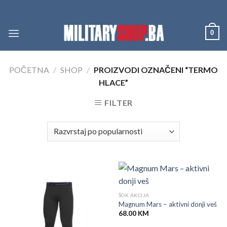
Skip
to
content
0
POČETNA
/
SHOP
/
PROIZVODI OZNAČENI “TERMO
HLACE”
FILTER
ŠOK AKCIJA
Magnum Mars – aktivni donji veš
68.00
KM