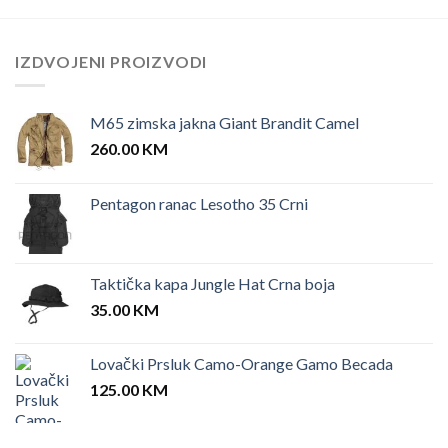
IZDVOJENI PROIZVODI
M65 zimska jakna Giant Brandit Camel
260.00
KM
Pentagon ranac Lesotho 35 Crni
Taktička kapa Jungle Hat Crna boja
35.00
KM
Lovački Prsluk Camo-Orange Gamo Becada
125.00
KM