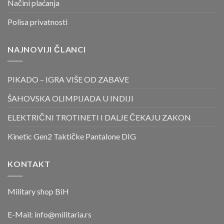
Načini plaćanja
Polisa privatnosti
NAJNOVIJI ČLANCI
PIKADO – IGRA VIŠE OD ZABAVE
ŠAHOVSKA OLIMPIJADA U INDIJI
ELEKTRIČNI TROTINETI I DALJE ČEKAJU ZAKON
Kinetic Gen2 Taktičke Pantalone DIG
KONTAKT
Military shop BiH
E-Mail:
info@militaria.rs