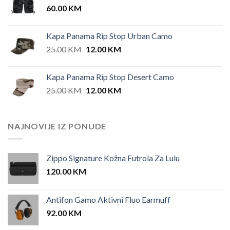
60.00
KM
42.00 KM.
35.00 KM.
Kapa Panama Rip Stop Urban Camo
Original
Current
25.00
KM
12.00
KM
price
price
was:
is:
Kapa Panama Rip Stop Desert Camo
25.00 KM.
12.00 KM.
Original
Current
25.00
KM
12.00
KM
price
price
was:
is:
25.00 KM.
12.00 KM.
NAJNOVIJE IZ PONUDE
Zippo Signature Kožna Futrola Za Lulu
120.00
KM
Antifon Gamo Aktivni Fluo Earmuff
92.00
KM