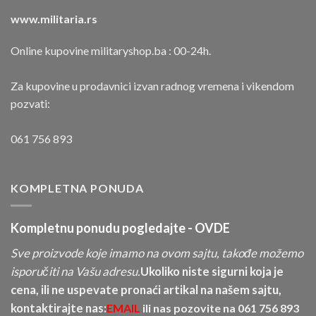
www.militaria.rs
Online kupovine militaryshop.ba : 00-24h.
Za kupovine u prodavnici izvan radnog vremena i vikendom
pozvati:
061 756 893
KOMPLETNA PONUDA
Kompletnu ponudu pogledajte -
OVDE
Sve proizvode koje imamo na ovom sajtu, takođe možemo
isporučiti na Vašu adresu.
Ukoliko niste sigurni koja je
cena, ili ne uspevate pronaći artikal na našem sajtu,
kontaktirajte nas:
EMAIL
ili nas pozovite na
061 756 893