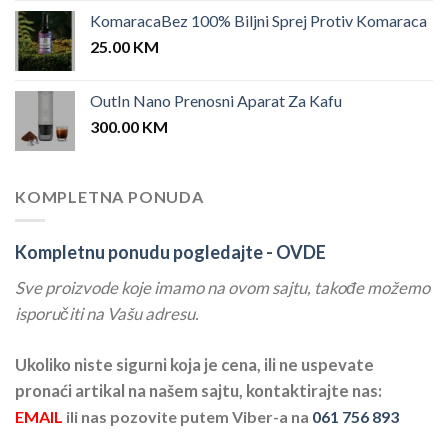
KomaracaBez 100% Biljni Sprej Protiv Komaraca
25.00
KM
OutIn Nano Prenosni Aparat Za Kafu
300.00
KM
KOMPLETNA PONUDA
Kompletnu ponudu pogledajte -
OVDE
Sve proizvode koje imamo na ovom sajtu, takođe možemo
isporučiti na Vašu adresu.
Ukoliko niste sigurni koja je cena, ili ne uspevate
pronaći artikal na našem sajtu, kontaktirajte nas:
EMAIL
ili nas pozovite putem Viber-a na
061 756 893