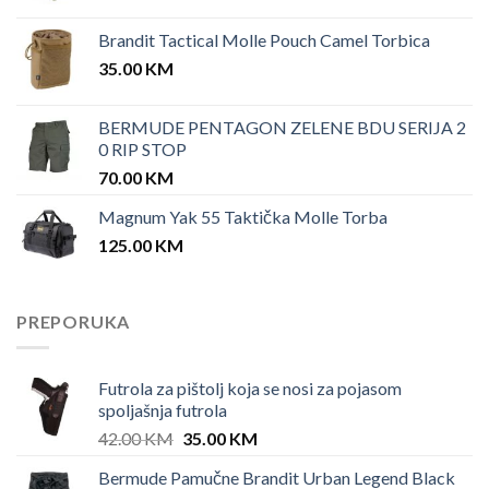
Brandit Tactical Molle Pouch Camel Torbica
35.00
KM
BERMUDE PENTAGON ZELENE BDU SERIJA 2
0 RIP STOP
70.00
KM
Magnum Yak 55 Taktička Molle Torba
125.00
KM
PREPORUKA
Futrola za pištolj koja se nosi za pojasom
spoljašnja futrola
Original
Current
42.00
KM
35.00
KM
price
price
Bermude Pamučne Brandit Urban Legend Black
was:
is: