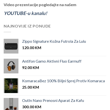
Video prezentacije pogledajte na našem
YOUTUBE-u kanalu!
NAJNOVIJE IZ PONUDE
Zippo Signature Kožna Futrola Za Lulu
120.00
KM
Antifon Gamo Aktivni Fluo Earmuff
92.00
KM
KomaracaBez 100% Biljni Sprej Protiv Komaraca
25.00
KM
OutIn Nano Prenosni Aparat Za Kafu
300.00
KM