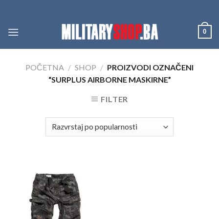
Skip
to
content
0
POČETNA
/
SHOP
/
PROIZVODI OZNAČENI
“SURPLUS AIRBORNE MASKIRNE”
FILTER