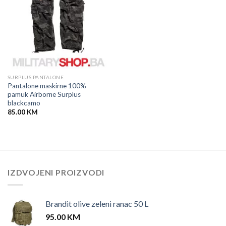
SURPLUS PANTALONE
Pantalone maskirne 100%
pamuk Airborne Surplus
blackcamo
85.00
KM
IZDVOJENI PROIZVODI
Brandit olive zeleni ranac 50 L
95.00
KM