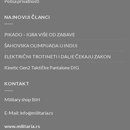
Polisa privatnosti
NAJNOVIJI ČLANCI
PIKADO – IGRA VIŠE OD ZABAVE
ŠAHOVSKA OLIMPIJADA U INDIJI
ELEKTRIČNI TROTINETI I DALJE ČEKAJU ZAKON
Kinetic Gen2 Taktičke Pantalone DIG
KONTAKT
Military shop BiH
E-Mail:
info@militaria.rs
www.militaria.rs