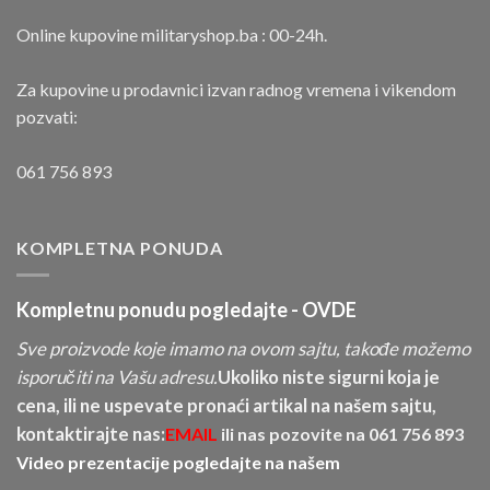
Online kupovine militaryshop.ba : 00-24h.
Za kupovine u prodavnici izvan radnog vremena i vikendom
pozvati:
061 756 893
KOMPLETNA PONUDA
Kompletnu ponudu pogledajte -
OVDE
Sve proizvode koje imamo na ovom sajtu, takođe možemo
isporučiti na Vašu adresu.
Ukoliko niste sigurni koja je
cena, ili ne uspevate pronaći artikal na našem sajtu,
kontaktirajte nas:
EMAIL
ili nas pozovite na
061 756 893
Video prezentacije pogledajte na našem