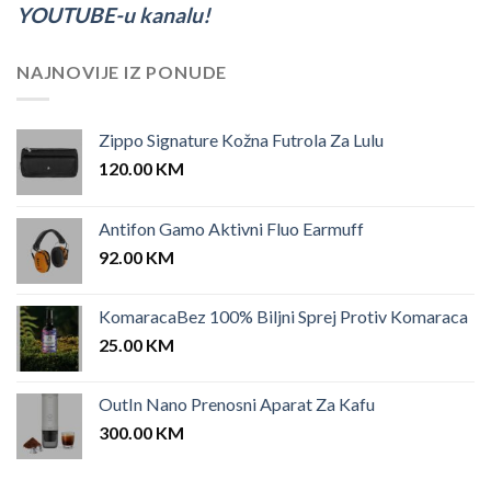
YOUTUBE-u kanalu!
NAJNOVIJE IZ PONUDE
Zippo Signature Kožna Futrola Za Lulu
120.00
KM
Antifon Gamo Aktivni Fluo Earmuff
92.00
KM
KomaracaBez 100% Biljni Sprej Protiv Komaraca
25.00
KM
OutIn Nano Prenosni Aparat Za Kafu
300.00
KM