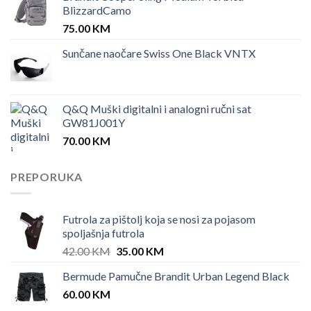
BlizzardCamo
75.00
KM
Sunčane naočare Swiss One Black VNTX
Q&Q Muški digitalni i analogni ručni sat
GW81J001Y
70.00
KM
PREPORUKA
Futrola za pištolj koja se nosi za pojasom
spoljašnja futrola
Original
Current
42.00
KM
35.00
KM
price
price
Bermude Pamučne Brandit Urban Legend Black
was:
is:
60.00
KM
42.00 KM.
35.00 KM.