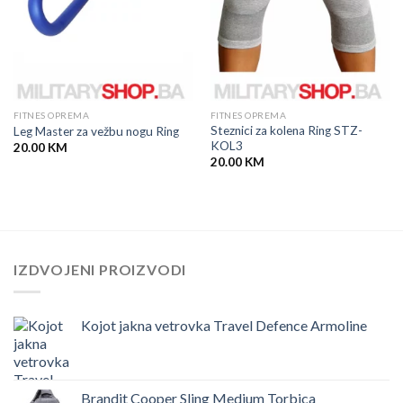
FITNES OPREMA
FITNES OPREMA
Steznici za kolena Ring STZ-
Leg Master za vežbu nogu Ring
KOL3
20.00
KM
20.00
KM
IZDVOJENI PROIZVODI
Kojot jakna vetrovka Travel Defence Armoline
Brandit Cooper Sling Medium Torbica