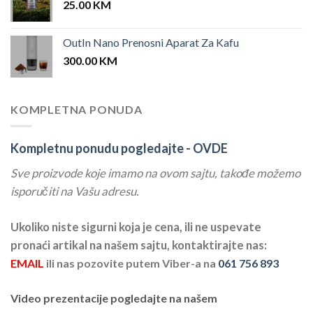
25.00
KM
OutIn Nano Prenosni Aparat Za Kafu
300.00
KM
KOMPLETNA PONUDA
Kompletnu ponudu pogledajte -
OVDE
Sve proizvode koje imamo na ovom sajtu, takođe možemo
isporučiti na Vašu adresu.
Ukoliko niste sigurni koja je cena, ili ne uspevate
pronaći artikal na našem sajtu, kontaktirajte nas:
EMAIL
ili nas pozovite putem Viber-a na
061 756 893
Video prezentacije pogledajte na našem