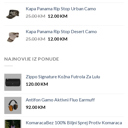
Kapa Panama Rip Stop Urban Camo
Original
Current
25.00
KM
12.00
KM
price
price
was:
is:
Kapa Panama Rip Stop Desert Camo
25.00 KM.
12.00 KM.
Original
Current
25.00
KM
12.00
KM
price
price
was:
is:
25.00 KM.
12.00 KM.
NAJNOVIJE IZ PONUDE
Zippo Signature Kožna Futrola Za Lulu
120.00
KM
Antifon Gamo Aktivni Fluo Earmuff
92.00
KM
KomaracaBez 100% Biljni Sprej Protiv Komaraca