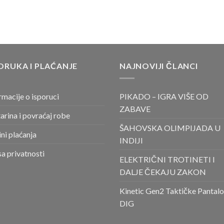
ORUKA I PLAĆANJE
NAJNOVIJI ČLANCI
rmacije o isporuci
PIKADO – IGRA VIŠE OD
ZABAVE
arina i povraćaj robe
ŠAHOVSKA OLIMPIJADA U
ni plaćanja
INDIJI
sa privatnosti
ELEKTRIČNI TROTINETI I
DALJE ČEKAJU ZAKON
Kinetic Gen2 Taktičke Pantal
DIG