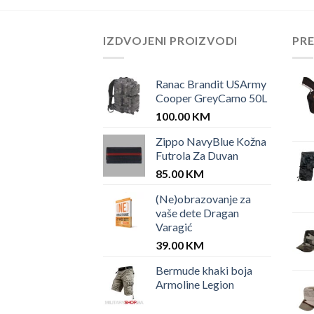
IZDVOJENI PROIZVODI
PR
Ranac Brandit USArmy
Cooper GreyCamo 50L
100.00
KM
Zippo NavyBlue Kožna
Futrola Za Duvan
85.00
KM
(Ne)obrazovanje za
vaše dete Dragan
Varagić
39.00
KM
Bermude khaki boja
Armoline Legion