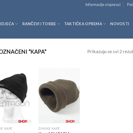
Informacije o isporuci
Poš
ODJEĆA
RANČEVI I TORBE
TAKTIČKA OPREMA
NOVOSTI
Prikazuju se svi 2 rezul
OZNAČENI “KAPA”
KE KAPE
ZIMSKE KAPE