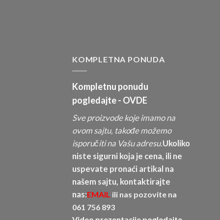
KOMPLETNA PONUDA
Kompletnu ponudu
pogledajte -
OVDE
Sve proizvode koje imamo na
ovom sajtu, takođe možemo
isporučiti na Vašu adresu.
Ukoliko
niste sigurni koja je cena, ili ne
uspevate pronaći artikal na
našem sajtu, kontaktirajte
nas:
EMAIL
ili nas pozovite na
061 756 893
Video prezentacije pogledajte