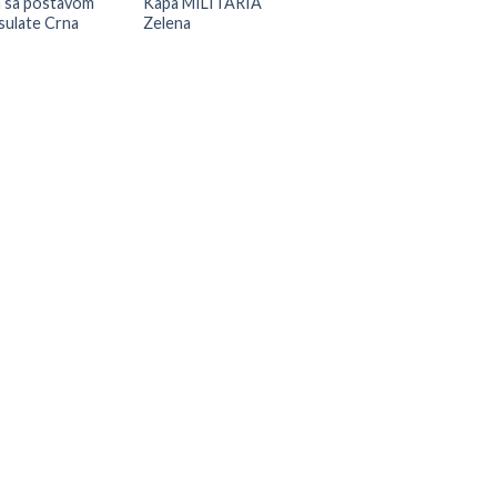
 sa postavom
Kapa MILITARIA
sulate Crna
Zelena