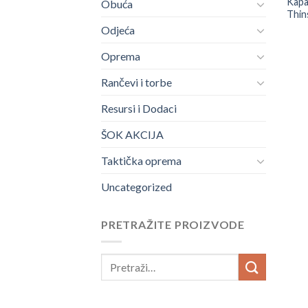
Kapa
Obuća
Thin
Odjeća
Oprema
Rančevi i torbe
Resursi i Dodaci
ŠOK AKCIJA
Taktička oprema
Uncategorized
PRETRAŽITE PROIZVODE