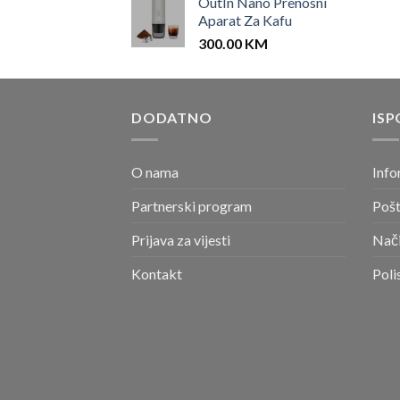
OutIn Nano Prenosni
Aparat Za Kafu
300.00
KM
DODATNO
ISP
O nama
Info
Partnerski program
Pošt
Prijava za vijesti
Nači
Kontakt
Poli