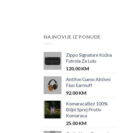
NAJNOVIJE IZ PONUDE
Zippo Signature Kožna
Futrola Za Lulu
120.00
KM
Antifon Gamo Aktivni
Fluo Earmuff
92.00
KM
KomaracaBez 100%
Biljni Sprej Protiv
Komaraca
25.00
KM