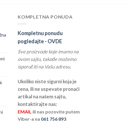
KOMPLETNA PONUDA
Kompletnu ponudu
žna
pogledajte -
OVDE
Sve proizvode koje imamo na
vni
ovom sajtu, takođe možemo
isporučiti na Vašu adresu.
Ukoliko niste sigurni koja je
%
cena, ili ne uspevate pronaći
artikal na našem sajtu,
kontaktirajte nas:
EMAIL
ili nas pozovite putem
ni
Viber-a na
061 756 893