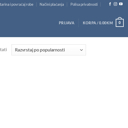
tarina i povraćaj robe
Načini plaćanja
Polisa privatnosti
0
PRIJAVA
KORPA /
0.00
KM
tati