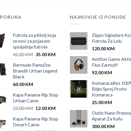
EPORUKA
NAJNOVIJE IZ PONUDE
Futrola za pištolj koja
Zippo Signature Ko
se nosi za pojasom
Futrola Za Lulu
spoljašnja futrola
120.00
KM
Original
Current
42.00
KM
35.00
KM
Antifon Gamo Akti
price
price
Bermude Pamučne
Fluo Earmuff
was:
is:
Brandit Urban Legend
42.00 KM.
35.00 KM.
92.00
KM
Black
KomaracaBez 100
60.00
KM
Biljni Sprej Protiv
Kapa Panama Rip Stop
Komaraca
Urban Camo
25.00
KM
Original
Current
25.00
KM
12.00
KM
OutIn Nano Prenos
price
price
Kapa Panama Rip Stop
Aparat Za Kafu
was:
is:
Desert Camo
25.00 KM.
12.00 KM.
300.00
KM