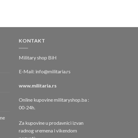
KONTAKT
Military shop BiH
E-Mail:
info@militaria.rs
www.militaria.rs
Online kupovine militaryshop.ba :
00-24h.
one
Za kupovine u prodavnici izvan
radnog vremena i vikendom