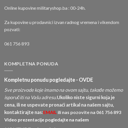
Online kupovine militaryshop.ba : 00-24h.
Za kupovine u prodavnici izvan radnog vremena i vikendom
pozvati:
061 756 893
KOMPLETNA PONUDA
Kompletnu ponudu pogledajte -
OVDE
Sve proizvode koje imamo na ovom sajtu, takođe možemo
isporučiti na Vašu adresu.
Ukoliko niste sigurni koja je
cena, ili ne uspevate pronaći artikal na našem sajtu,
kontaktirajte nas:
EMAIL
ili nas pozovite na
061 756 893
Video prezentacije pogledajte na našem