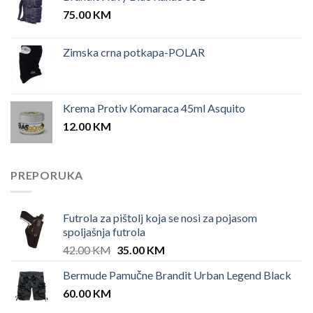
75.00
KM
Zimska crna potkapa-POLAR
Krema Protiv Komaraca 45ml Asquito
12.00
KM
PREPORUKA
Futrola za pištolj koja se nosi za pojasom
spoljašnja futrola
Original
Current
42.00
KM
35.00
KM
price
price
Bermude Pamučne Brandit Urban Legend Black
was:
is:
60.00
KM
42.00 KM.
35.00 KM.