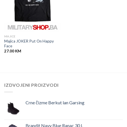
MAJICE
Majica JOKER Put On Happy
Face
27.00
KM
IZDVOJENI PROIZVODI
Crne čizme Berkut lan Garsing
Brandit Navy Blue Ranac 30 L