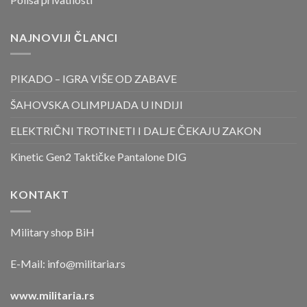
NAJNOVIJI ČLANCI
PIKADO – IGRA VIŠE OD ZABAVE
ŠAHOVSKA OLIMPIJADA U INDIJI
ELEKTRIČNI TROTINETI I DALJE ČEKAJU ZAKON
Kinetic Gen2 Taktičke Pantalone DIG
KONTAKT
Military shop BiH
E-Mail:
info@militaria.rs
www.militaria.rs