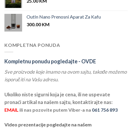
25.00
KM
OutIn Nano Prenosni Aparat Za Kafu
300.00
KM
KOMPLETNA PONUDA
Kompletnu ponudu pogledajte -
OVDE
Sve proizvode koje imamo na ovom sajtu, takođe možemo
isporučiti na Vašu adresu.
Ukoliko niste sigurni koja je cena, ili ne uspevate
pronaći artikal na našem sajtu, kontaktirajte nas:
EMAIL
ili nas pozovite putem Viber-a na
061 756 893
Video prezentacije pogledajte na našem