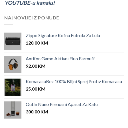
YOUTUBE-u kanalu!
NAJNOVIJE IZ PONUDE
Zippo Signature Kožna Futrola Za Lulu
120.00
KM
Antifon Gamo Aktivni Fluo Earmuff
92.00
KM
KomaracaBez 100% Biljni Sprej Protiv Komaraca
25.00
KM
OutIn Nano Prenosni Aparat Za Kafu
300.00
KM