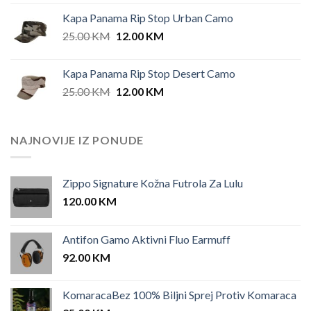
Kapa Panama Rip Stop Urban Camo
Original
Current
25.00
KM
12.00
KM
price
price
was:
is:
Kapa Panama Rip Stop Desert Camo
25.00 KM.
12.00 KM.
Original
Current
25.00
KM
12.00
KM
price
price
was:
is:
25.00 KM.
12.00 KM.
NAJNOVIJE IZ PONUDE
Zippo Signature Kožna Futrola Za Lulu
120.00
KM
Antifon Gamo Aktivni Fluo Earmuff
92.00
KM
KomaracaBez 100% Biljni Sprej Protiv Komaraca