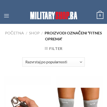
Skip
to
content
0
POČETNA
/
SHOP
/
PROIZVODI OZNAČENI “FITNES
OPREMA”
FILTER