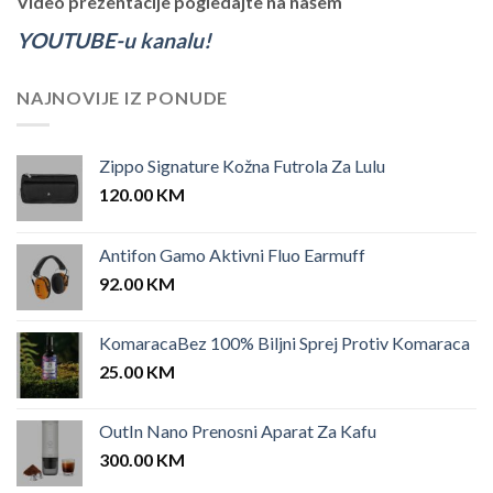
Video prezentacije pogledajte na našem
YOUTUBE-u kanalu!
NAJNOVIJE IZ PONUDE
Zippo Signature Kožna Futrola Za Lulu
120.00
KM
Antifon Gamo Aktivni Fluo Earmuff
92.00
KM
KomaracaBez 100% Biljni Sprej Protiv Komaraca
25.00
KM
OutIn Nano Prenosni Aparat Za Kafu
300.00
KM