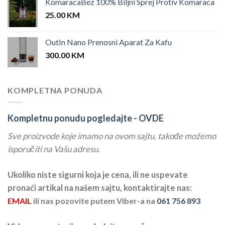
KomaracaBez 100% Biljni Sprej Protiv Komaraca
25.00
KM
OutIn Nano Prenosni Aparat Za Kafu
300.00
KM
KOMPLETNA PONUDA
Kompletnu ponudu pogledajte -
OVDE
Sve proizvode koje imamo na ovom sajtu, takođe možemo
isporučiti na Vašu adresu.
Ukoliko niste sigurni koja je cena, ili ne uspevate
pronaći artikal na našem sajtu, kontaktirajte nas:
EMAIL
ili nas pozovite putem Viber-a na
061 756 893