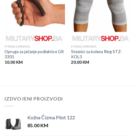
FITNES OPREMA
FITNES OPREMA
Opruga za jačanje podlaktice GR
Steznici za kolena Ring STZ-
3301
KOL3
10.00
KM
20.00
KM
IZDVOJENI PROIZVODI
Kožna Čizma Pilot 122
85.00
KM