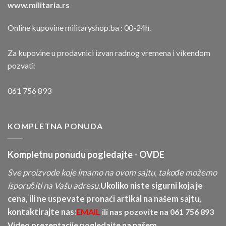
www.militaria.rs
Online kupovine militaryshop.ba : 00-24h.
Za kupovine u prodavnici izvan radnog vremena i vikendom
pozvati:
061 756 893
KOMPLETNA PONUDA
Kompletnu ponudu pogledajte -
OVDE
Sve proizvode koje imamo na ovom sajtu, takođe možemo
isporučiti na Vašu adresu.
Ukoliko niste sigurni koja je
cena, ili ne uspevate pronaći artikal na našem sajtu,
kontaktirajte nas:
EMAIL
ili nas pozovite na
061 756 893
Video prezentacije pogledajte na našem