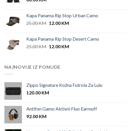
Kapa Panama Rip Stop Urban Camo
Original
Current
25.00
KM
12.00
KM
price
price
was:
is:
Kapa Panama Rip Stop Desert Camo
25.00 KM.
12.00 KM.
Original
Current
25.00
KM
12.00
KM
price
price
was:
is:
25.00 KM.
12.00 KM.
NAJNOVIJE IZ PONUDE
Zippo Signature Kožna Futrola Za Lulu
120.00
KM
Antifon Gamo Aktivni Fluo Earmuff
92.00
KM