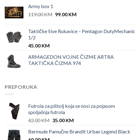
Army box 1
Original
Current
119.00
KM
99.00
KM
price
price
was:
is:
Taktičke Sive Rukavice – Pentagon DutyMechanic
119.00 KM.
99.00 KM.
1/2
45.00
KM
ARMAGEDON VOJNE ČIZME ARTRA
TAKTIČKA ČIZMA 974
PREPORUKA
Futrola za pištolj koja se nosi za pojasom
spoljašnja futrola
Original
Current
42.00
KM
35.00
KM
price
price
Bermude Pamučne Brandit Urban Legend Black
was:
is:
60.00
KM
42.00 KM.
35.00 KM.