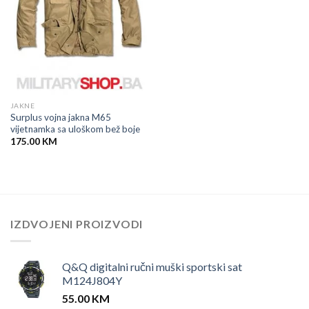
JAKNE
Surplus vojna jakna M65
vijetnamka sa uloškom bež boje
175.00
KM
IZDVOJENI PROIZVODI
Q&Q digitalni ručni muški sportski sat
M124J804Y
55.00
KM