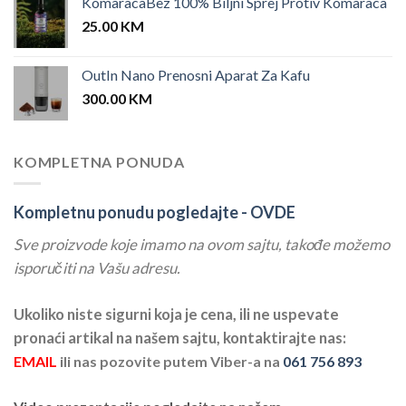
KomaracaBez 100% Biljni Sprej Protiv Komaraca
25.00
KM
OutIn Nano Prenosni Aparat Za Kafu
300.00
KM
KOMPLETNA PONUDA
Kompletnu ponudu pogledajte -
OVDE
Sve proizvode koje imamo na ovom sajtu, takođe možemo
isporučiti na Vašu adresu.
Ukoliko niste sigurni koja je cena, ili ne uspevate
pronaći artikal na našem sajtu, kontaktirajte nas:
EMAIL
ili nas pozovite putem Viber-a na
061 756 893