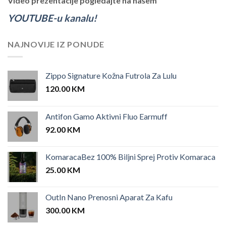
Video prezentacije pogledajte na našem
YOUTUBE-u kanalu!
NAJNOVIJE IZ PONUDE
Zippo Signature Kožna Futrola Za Lulu
120.00
KM
Antifon Gamo Aktivni Fluo Earmuff
92.00
KM
KomaracaBez 100% Biljni Sprej Protiv Komaraca
25.00
KM
OutIn Nano Prenosni Aparat Za Kafu
300.00
KM