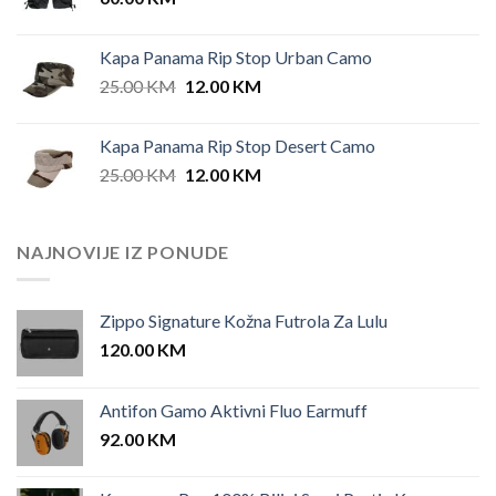
Kapa Panama Rip Stop Urban Camo
Original
Current
25.00
KM
12.00
KM
price
price
was:
is:
Kapa Panama Rip Stop Desert Camo
25.00 KM.
12.00 KM.
Original
Current
25.00
KM
12.00
KM
price
price
was:
is:
25.00 KM.
12.00 KM.
NAJNOVIJE IZ PONUDE
Zippo Signature Kožna Futrola Za Lulu
120.00
KM
Antifon Gamo Aktivni Fluo Earmuff
92.00
KM