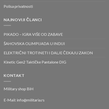
Polisa privatnosti
NAJNOVIJI ČLANCI
PIKADO – IGRA VIŠE OD ZABAVE
ŠAHOVSKA OLIMPIJADA U INDIJI
ELEKTRIČNI TROTINETI I DALJE ČEKAJU ZAKON
Kinetic Gen2 Taktičke Pantalone DIG
KONTAKT
Military shop BiH
E-Mail:
info@militaria.rs