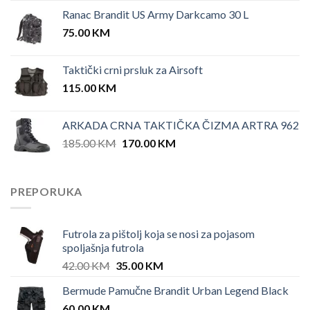
Ranac Brandit US Army Darkcamo 30 L
75.00
KM
Taktički crni prsluk za Airsoft
115.00
KM
ARKADA CRNA TAKTIČKA ČIZMA ARTRA 962
Original
Current
185.00
KM
170.00
KM
price
price
was:
is:
185.00 KM.
170.00 KM.
PREPORUKA
Futrola za pištolj koja se nosi za pojasom
spoljašnja futrola
Original
Current
42.00
KM
35.00
KM
price
price
Bermude Pamučne Brandit Urban Legend Black
was:
is:
60.00
KM
42.00 KM.
35.00 KM.