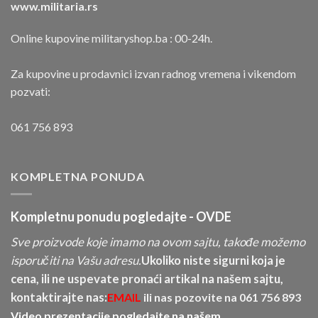
www.militaria.rs
Online kupovine militaryshop.ba : 00-24h.
Za kupovine u prodavnici izvan radnog vremena i vikendom
pozvati:
061 756 893
KOMPLETNA PONUDA
Kompletnu ponudu pogledajte -
OVDE
Sve proizvode koje imamo na ovom sajtu, takođe možemo
isporučiti na Vašu adresu.
Ukoliko niste sigurni koja je
cena, ili ne uspevate pronaći artikal na našem sajtu,
kontaktirajte nas:
EMAIL
ili nas pozovite na
061 756 893
Video prezentacije pogledajte na našem