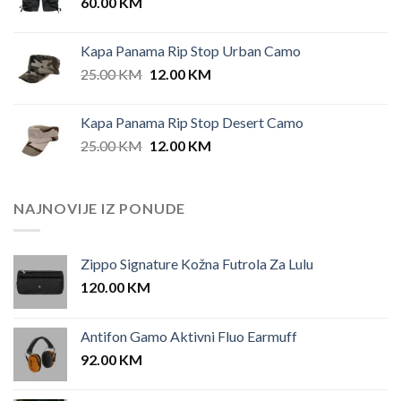
60.00
KM
42.00 KM.
35.00 KM.
Kapa Panama Rip Stop Urban Camo
Original
Current
25.00
KM
12.00
KM
price
price
was:
is:
Kapa Panama Rip Stop Desert Camo
25.00 KM.
12.00 KM.
Original
Current
25.00
KM
12.00
KM
price
price
was:
is:
25.00 KM.
12.00 KM.
NAJNOVIJE IZ PONUDE
Zippo Signature Kožna Futrola Za Lulu
120.00
KM
Antifon Gamo Aktivni Fluo Earmuff
92.00
KM