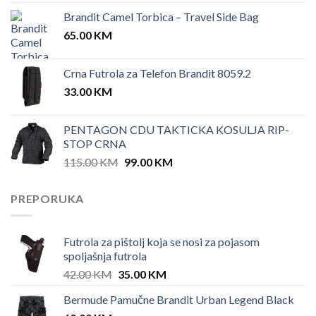
Brandit Camel Torbica – Travel Side Bag
65.00
KM
Crna Futrola za Telefon Brandit 8059.2
33.00
KM
PENTAGON CDU TAKTICKA KOSULJA RIP-
STOP CRNA
Original
Current
115.00
KM
99.00
KM
price
price
was:
is:
PREPORUKA
115.00 KM.
99.00 KM.
Futrola za pištolj koja se nosi za pojasom
spoljašnja futrola
Original
Current
42.00
KM
35.00
KM
price
price
Bermude Pamučne Brandit Urban Legend Black
was:
is: