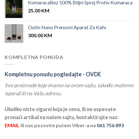
KomaracaBez 100% Biljni Sprej Protiv Komaraca
25.00
KM
OutIn Nano Prenosni Aparat Za Kafu
300.00
KM
KOMPLETNA PONUDA
Kompletnu ponudu pogledajte -
OVDE
Sve proizvode koje imamo na ovom sajtu, takođe možemo
isporučiti na Vašu adresu.
Ukoliko niste sigurni koja je cena, ili ne uspevate
pronaći artikal na našem sajtu, kontaktirajte nas:
EMAIL
ili nas pozovite putem Viber-a na
061 756 893