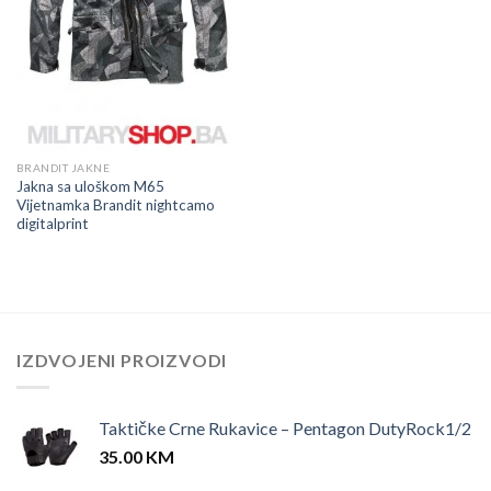
BRANDIT JAKNE
Jakna sa uloškom M65
Vijetnamka Brandit nightcamo
digitalprint
IZDVOJENI PROIZVODI
Taktičke Crne Rukavice – Pentagon DutyRock1/2
35.00
KM