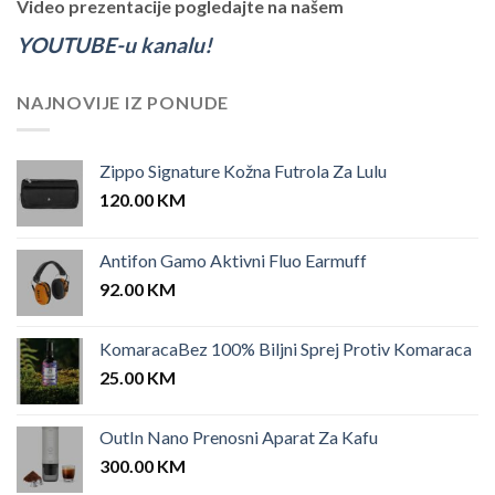
Video prezentacije pogledajte na našem
YOUTUBE-u kanalu!
NAJNOVIJE IZ PONUDE
Zippo Signature Kožna Futrola Za Lulu
120.00
KM
Antifon Gamo Aktivni Fluo Earmuff
92.00
KM
KomaracaBez 100% Biljni Sprej Protiv Komaraca
25.00
KM
OutIn Nano Prenosni Aparat Za Kafu
300.00
KM