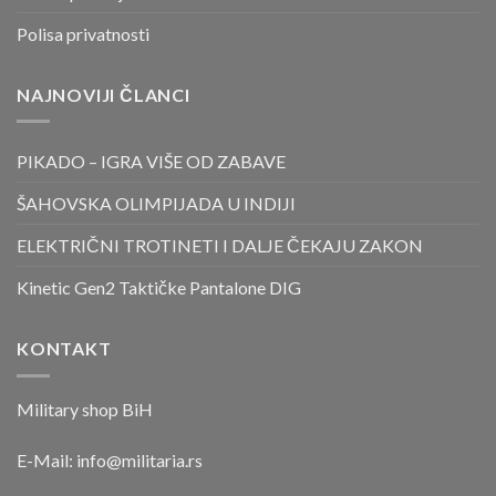
Polisa privatnosti
NAJNOVIJI ČLANCI
PIKADO – IGRA VIŠE OD ZABAVE
ŠAHOVSKA OLIMPIJADA U INDIJI
ELEKTRIČNI TROTINETI I DALJE ČEKAJU ZAKON
Kinetic Gen2 Taktičke Pantalone DIG
KONTAKT
Military shop BiH
E-Mail:
info@militaria.rs