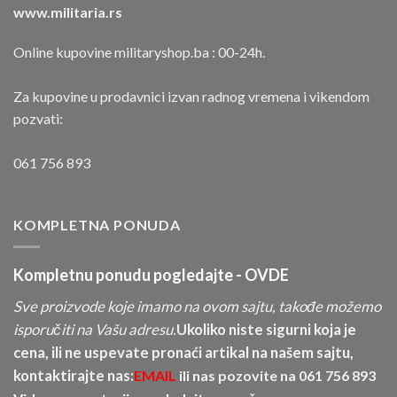
www.militaria.rs
Online kupovine militaryshop.ba : 00-24h.
Za kupovine u prodavnici izvan radnog vremena i vikendom
pozvati:
061 756 893
KOMPLETNA PONUDA
Kompletnu ponudu pogledajte -
OVDE
Sve proizvode koje imamo na ovom sajtu, takođe možemo
isporučiti na Vašu adresu.
Ukoliko niste sigurni koja je
cena, ili ne uspevate pronaći artikal na našem sajtu,
kontaktirajte nas:
EMAIL
ili nas pozovite na
061 756 893