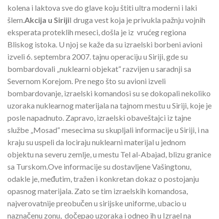
kolena i laktova sve do glave koju štiti ultra moderni i laki
šlem.
Akcija u Siriji
I druga vest koja je privukla pažnju vojnih
eksperata proteklih meseci, došla je iz vrućeg regiona
Bliskog istoka. U njoj se kaže da su izraelski borbeni avioni
izveli 6. septembra 2007. tajnu operaciju u Siriji, gde su
bombardovali „nuklearni objekat“ razvijen u saradnji sa
Severnom Korejom. Pre nego što su avioni izveli
bombardovanje, izraelski komandosi su se dokopali nekoliko
uzoraka nuklearnog materijala na tajnom mestu u Siriji, koje je
posle napadnuto. Zapravo, izraelski obaveštajci iz tajne
službe „Mosad“ mesecima su skupljali informacije u Siriji, i na
kraju su uspeli da lociraju nuklearni materijal u jednom
objektu na severu zemlje, u mestu Tel al-Abajad, blizu granice
sa Turskom.Ove informacije su dostavljene Vašingtonu,
odakle je, međutim, tražen i konkretan dokaz o postojanju
opasnog materijala. Zato se tim izraelskih komandosa,
najverovatnije preobučen u sirijske uniforme, ubacio u
naznačenu zonu, dočepao uzoraka i odneo ih u Izrael na