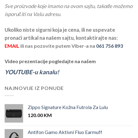
Sve proizvode koje imamo na ovom sajtu, takođe možemo
isporučiti na Vašu adresu.
Ukoliko niste sigurni koja je cena, ili ne uspevate
pronaći artikal na našem sajtu, kontaktirajte nas:
EMAIL
ili nas pozovite putem Viber-a na
061 756 893
Video prezentacije pogledajte na našem
YOUTUBE-u kanalu!
NAJNOVIJE IZ PONUDE
Zippo Signature Kožna Futrola Za Lulu
120.00
KM
Antifon Gamo Aktivni Fluo Earmuff