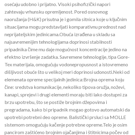
osećaju udobno i prijatno. Visoki psihofizički napori
zahtevaju vrhunsku opremljenost. Pored osnovnog
naoružanja (H&K) prisutna je i gomila sitnica koje u ključnim
situacijama mogu predstavljati komparativnu prednost nad
neprijateljskim jedinicama.Obuća izrađena u skladu sa
najsavremenijim tehnologijama doprinosi stabilnosti
pripadnika čime mu daje mogućnost koncentracije jedino na
efektno izvršenje zadatka. Savremene tehnologije, tipa Gore-
Tex materijala, omogućuju vodonepropusnost a istovremeno
dišljivost obuće što u velikoj meri doprinosi udonosti.Neki od
elemenata opreme specijalnih jedinica:Brojna oprema koju
čine: sredstva komunikacije, nekoliko tipova oružja, noževi,
kanapi, sprejevi i drugi elementi moraju biti lako dostupni za
brzu upotrebu, što se postiže brojnim džepovima i
pregradama, kako bi pripadnik mogao gotovo automatski da
upotrebi potrebni deo opreme. Balistički prsluci sa MOLLE
sistemom omogućuju kačenje potrebne opreme.Telo je osim
pancirom zaštićeno brojnim ojačanjima i štitnicima počev od