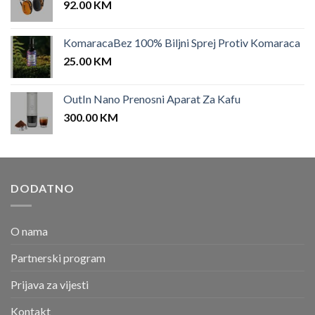
92.00
KM
KomaracaBez 100% Biljni Sprej Protiv Komaraca
25.00
KM
OutIn Nano Prenosni Aparat Za Kafu
300.00
KM
DODATNO
O nama
Partnerski program
Prijava za vijesti
Kontakt