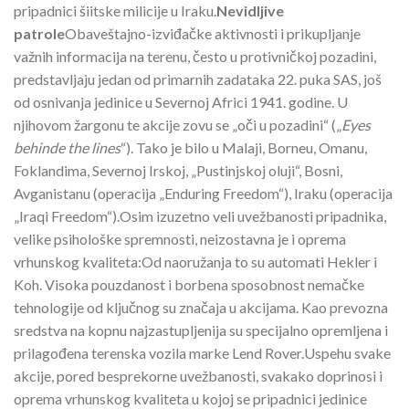
pripadnici šiitske milicije u Iraku.
Nevidljive
patrole
Obaveštajno-izviđačke aktivnosti i prikupljanje
važnih informacija na terenu, često u protivničkoj pozadini,
predstavljaju jedan od primarnih zadataka 22. puka SAS, još
od osnivanja jedinice u Severnoj Africi 1941. godine. U
njihovom žargonu te akcije zovu se „oči u pozadini“ („
Eyes
behinde the lines
“). Tako je bilo u Malaji, Borneu, Omanu,
Foklandima, Severnoj Irskoj, „Pustinjskoj oluji“, Bosni,
Avganistanu (operacija „Enduring Freedom“), Iraku (operacija
„Iraqi Freedom“).Osim izuzetno veli uvežbanosti pripadnika,
velike psihološke spremnosti, neizostavna je i oprema
vrhunskog kvaliteta:Od naoružanja to su automati Hekler i
Koh. Visoka pouzdanost i borbena sposobnost nemačke
tehnologije od ključnog su značaja u akcijama. Kao prevozna
sredstva na kopnu najzastupljenija su specijalno opremljena i
prilagođena terenska vozila marke Lend Rover.Uspehu svake
akcije, pored besprekorne uvežbanosti, svakako doprinosi i
oprema vrhunskog kvaliteta u kojoj se pripadnici jedinice