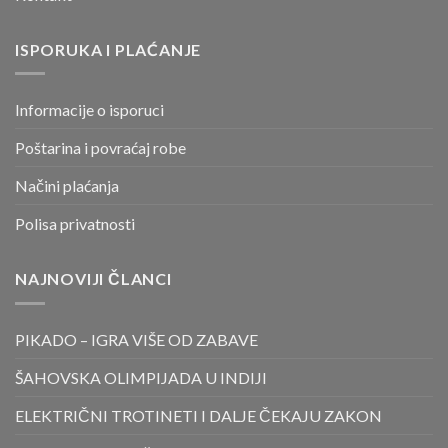
ISPORUKA I PLAĆANJE
Informacije o isporuci
Poštarina i povraćaj robe
Načini plaćanja
Polisa privatnosti
NAJNOVIJI ČLANCI
PIKADO – IGRA VIŠE OD ZABAVE
ŠAHOVSKA OLIMPIJADA U INDIJI
ELEKTRIČNI TROTINETI I DALJE ČEKAJU ZAKON