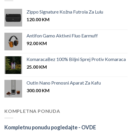
Zippo Signature Kožna Futrola Za Lulu
120.00
KM
Antifon Gamo Aktivni Fluo Earmuff
92.00
KM
KomaracaBez 100% Biljni Sprej Protiv Komaraca
25.00
KM
OutIn Nano Prenosni Aparat Za Kafu
300.00
KM
KOMPLETNA PONUDA
Kompletnu ponudu pogledajte -
OVDE