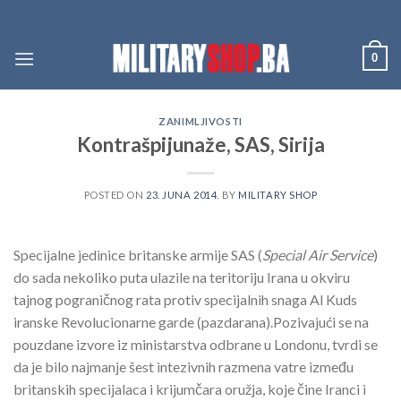
Skip
to
content
0
ZANIMLJIVOSTI
Kontrašpijunaže, SAS, Sirija
POSTED ON
23. JUNA 2014.
BY
MILITARY SHOP
Specijalne jedinice britanske armije SAS (
Special Air Service
)
do sada nekoliko puta ulazile na teritoriju Irana u okviru
tajnog pograničnog rata protiv specijalnih snaga Al Kuds
iranske Revolucionarne garde (pazdarana).
Pozivajući se na
pouzdane izvore iz ministarstva odbrane u Londonu, tvrdi se
da je bilo najmanje šest intezivnih razmena vatre između
britanskih specijalaca i krijumčara oružja, koje čine Iranci i