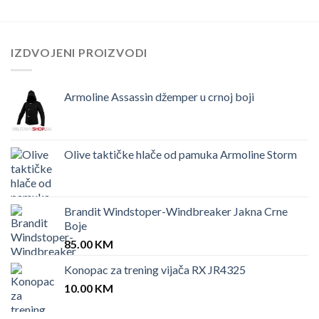
IZDVOJENI PROIZVODI
Armoline Assassin džemper u crnoj boji
Olive taktičke hlače od pamuka Armoline Storm
Brandit Windstoper-Windbreaker Jakna Crne
Boje
85.00
KM
Konopac za trening vijača RX JR4325
10.00
KM