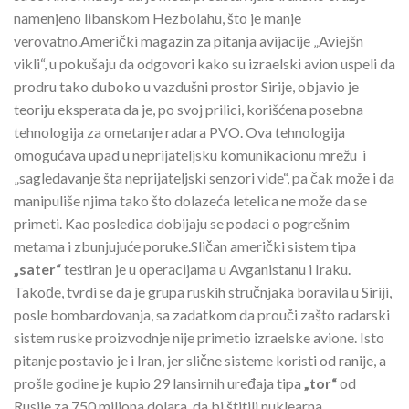
namenjeno libanskom Hezbolahu, što je manje
verovatno.Američki magazin za pitanja avijacije „Aviejšn
vikli“, u pokušaju da odgovori kako su izraelski avion uspeli da
prodru tako duboko u vazdušni prostor Sirije, objavio je
teoriju eksperata da je, po svoj prilici, korišćena posebna
tehnologija za ometanje radara PVO. Ova tehnologija
omogućava upad u neprijateljsku komunikacionu mrežu i
„sagledavanje šta neprijateljski senzori vide“, pa čak može i da
manipuliše njima tako što dolazeća letelica ne može da se
primeti. Kao posledica dobijaju se podaci o pogrešnim
metama i zbunjujuće poruke.Sličan američki sistem tipa
„sater“
testiran je u operacijama u Avganistanu i Iraku.
Takođe, tvrdi se da je grupa ruskih stručnjaka boravila u Siriji,
posle bombardovanja, sa zadatkom da prouči zašto radarski
sistem ruske proizvodnje nije primetio izraelske avione. Isto
pitanje postavio je i Iran, jer slične sisteme koristi od ranije, a
prošle godine je kupio 29 lansirnih uređaja tipa
„tor“
od
Rusije za 750 miliona dolara, da bi štitili nuklearna