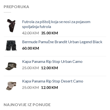
PREPORUKA
Futrola za pištolj koja se nosi za pojasom
spoljašnja futrola
Original
Current
42.00
KM
35.00
KM
price
price
Bermude Pamučne Brandit Urban Legend Black
was:
is:
60.00
KM
42.00 KM.
35.00 KM.
Kapa Panama Rip Stop Urban Camo
Original
Current
25.00
KM
12.00
KM
price
price
was:
is:
Kapa Panama Rip Stop Desert Camo
25.00 KM.
12.00 KM.
Original
Current
25.00
KM
12.00
KM
price
price
was:
is:
25.00 KM.
12.00 KM.
NAJNOVIJE IZ PONUDE