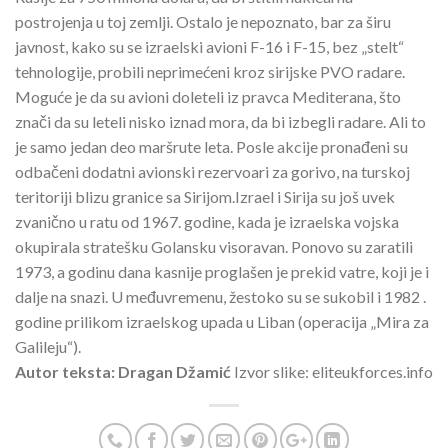
postrojenja u toj zemlji. Ostalo je nepoznato, bar za širu
javnost, kako su se izraelski avioni F-16 i F-15, bez „stelt“
tehnologije, probili neprimećeni kroz sirijske PVO radare.
Moguće je da su avioni doleteli iz pravca Mediterana, što
znači da su leteli nisko iznad mora, da bi izbegli radare. Ali to
je samo jedan deo maršrute leta. Posle akcije pronađeni su
odbačeni dodatni avionski rezervoari za gorivo, na turskoj
teritoriji blizu granice sa Sirijom.Izrael i Sirija su još uvek
zvanično u ratu od 1967. godine, kada je izraelska vojska
okupirala stratešku Golansku visoravan. Ponovo su zaratili
1973, a godinu dana kasnije proglašen je prekid vatre, koji je i
dalje na snazi. U međuvremenu, žestoko su se sukobil i 1982 .
godine prilikom izraelskog upada u Liban (operacija „Mira za
Galileju“).
Autor teksta: Dragan Džamić
Izvor slike: eliteukforces.info