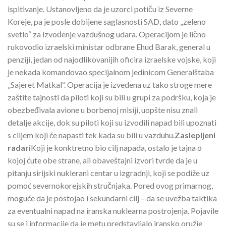
ispitivanje. Ustanovljeno da je uzorci potiču iz Severne
Koreje, pa je posle dobijene saglasnosti SAD, dato „zeleno
svetlo“ za izvođenje vazdušnog udara. Operacijom je lično
rukovodio izraelski ministar odbrane Ehud Barak, general u
penziji, jedan od najodlikovanijih oficira izraelske vojske, koji
je nekada komandovao specijalnom jedinicom Generalštaba
„Sajeret Matkal“. Operacija je izvedena uz tako stroge mere
zaštite tajnosti da piloti koji su bili u grupi za podršku, koja je
obezbeđivala avione u borbenoj misiji, uopšte nisu znali
detalje akcije, dok su piloti koji su izvodili napad bili upoznati
s ciljem koji će napasti tek kada su bili u vazduhu.
Zaslepljeni
radari
Koji je konktretno bio cilj napada, ostalo je tajna o
kojoj ćute obe strane, ali obaveštajni izvori tvrde da je u
pitanju sirijski nuklerani centar u izgradnji, koji se podiže uz
pomoć severnokorejskih stručnjaka. Pored ovog primarnog,
moguće da je postojao i sekundarni cilj – da se uvežba taktika
za eventualni napad na iranska nuklearna postrojenja. Pojavile
su se i informacije da je metu predstavljalo iransko oružje