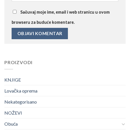
Sačuvaj moje ime, email i web stranicu u ovom
browseru za buduće komentare.
PROIZVODI
KNJIGE
Lovačka oprema
Nekategorisano
NOŽEVI
Obuća