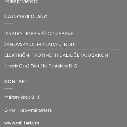
Polisa privatnosti
NAJNOVIJI ČLANCI
PIKADO – IGRA VIŠE OD ZABAVE
ŠAHOVSKA OLIMPIJADA U INDIJI
ELEKTRIČNI TROTINETI I DALJE ČEKAJU ZAKON
Kinetic Gen2 Taktičke Pantalone DIG
KONTAKT
Military shop BiH
E-Mail:
info@militaria.rs
www.militaria.rs