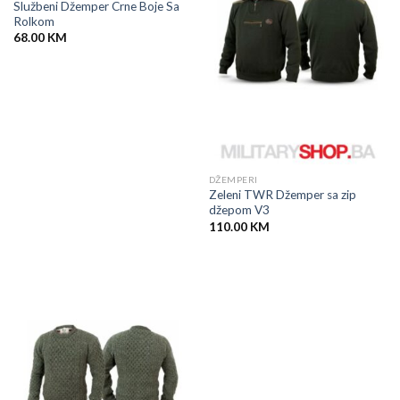
Službeni Džemper Crne Boje Sa
Rolkom
68.00
KM
DŽEMPERI
Zeleni TWR Džemper sa zip
džepom V3
110.00
KM