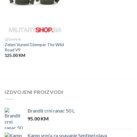
DŽEMPERI
Zeleni Vuneni Džemper The Wild
Road V9
125.00
KM
IZDVOJENI PROIZVODI
Brandit crni ranac 50 L
95.00
KM
Kamp vreća za spavanje Sentinel plava