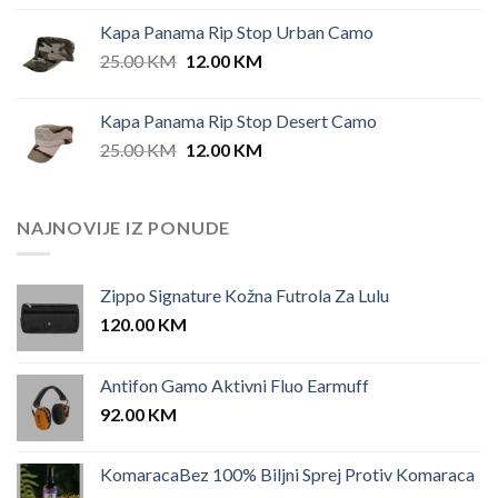
Kapa Panama Rip Stop Urban Camo
Original
Current
25.00
KM
12.00
KM
price
price
was:
is:
Kapa Panama Rip Stop Desert Camo
25.00 KM.
12.00 KM.
Original
Current
25.00
KM
12.00
KM
price
price
was:
is:
25.00 KM.
12.00 KM.
NAJNOVIJE IZ PONUDE
Zippo Signature Kožna Futrola Za Lulu
120.00
KM
Antifon Gamo Aktivni Fluo Earmuff
92.00
KM
KomaracaBez 100% Biljni Sprej Protiv Komaraca