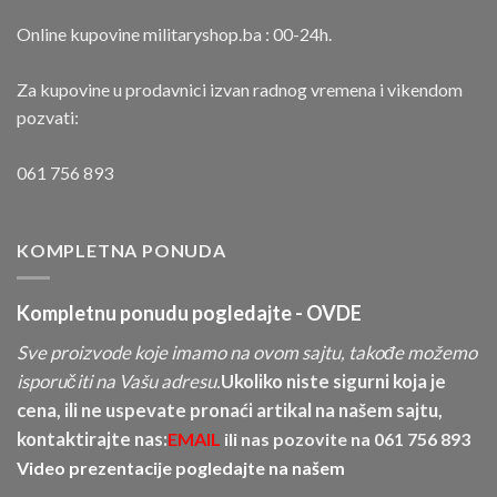
Online kupovine militaryshop.ba : 00-24h.
Za kupovine u prodavnici izvan radnog vremena i vikendom
pozvati:
061 756 893
KOMPLETNA PONUDA
Kompletnu ponudu pogledajte -
OVDE
Sve proizvode koje imamo na ovom sajtu, takođe možemo
isporučiti na Vašu adresu.
Ukoliko niste sigurni koja je
cena, ili ne uspevate pronaći artikal na našem sajtu,
kontaktirajte nas:
EMAIL
ili nas pozovite na
061 756 893
Video prezentacije pogledajte na našem