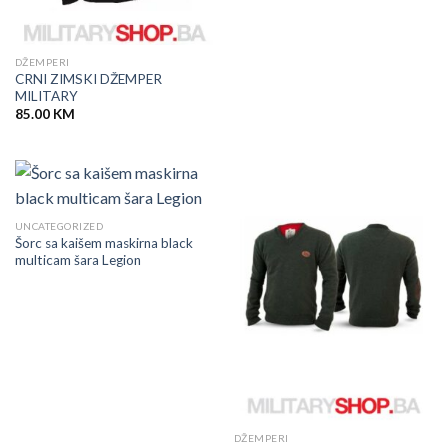
DŽEMPERI
CRNI ZIMSKI DŽEMPER
MILITARY
85.00
KM
UNCATEGORIZED
Šorc sa kaišem maskirna black
multicam šara Legion
DŽEMPERI