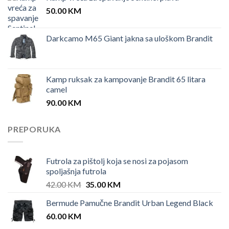
50.00
KM
Darkcamo M65 Giant jakna sa uloškom Brandit
Kamp ruksak za kampovanje Brandit 65 litara
camel
90.00
KM
PREPORUKA
Futrola za pištolj koja se nosi za pojasom
spoljašnja futrola
Original
Current
42.00
KM
35.00
KM
price
price
Bermude Pamučne Brandit Urban Legend Black
was:
is:
60.00
KM
42.00 KM.
35.00 KM.