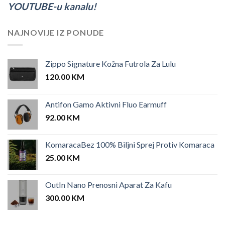
YOUTUBE-u kanalu!
NAJNOVIJE IZ PONUDE
Zippo Signature Kožna Futrola Za Lulu
120.00
KM
Antifon Gamo Aktivni Fluo Earmuff
92.00
KM
KomaracaBez 100% Biljni Sprej Protiv Komaraca
25.00
KM
OutIn Nano Prenosni Aparat Za Kafu
300.00
KM