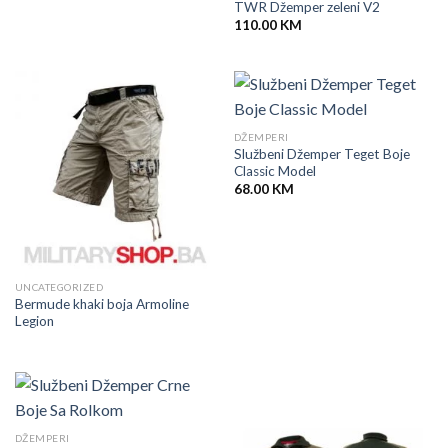
TWR Džemper zeleni V2
110.00
KM
DŽEMPERI
Službeni Džemper Teget Boje
Classic Model
68.00
KM
UNCATEGORIZED
Bermude khaki boja Armoline
Legion
DŽEMPERI