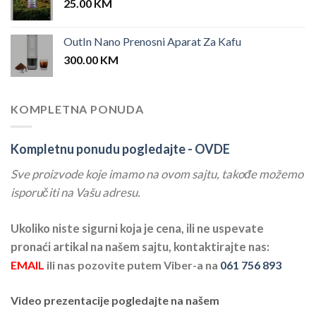
25.00
KM
OutIn Nano Prenosni Aparat Za Kafu
300.00
KM
KOMPLETNA PONUDA
Kompletnu ponudu pogledajte -
OVDE
Sve proizvode koje imamo na ovom sajtu, takođe možemo
isporučiti na Vašu adresu.
Ukoliko niste sigurni koja je cena, ili ne uspevate
pronaći artikal na našem sajtu, kontaktirajte nas:
EMAIL
ili nas pozovite putem Viber-a na
061 756 893
Video prezentacije pogledajte na našem