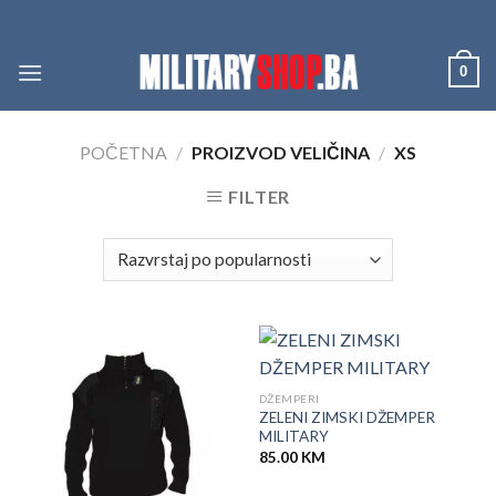
Skip
to
content
0
POČETNA
/
PROIZVOD VELIČINA
/
XS
FILTER
DŽEMPERI
ZELENI ZIMSKI DŽEMPER
MILITARY
85.00
KM