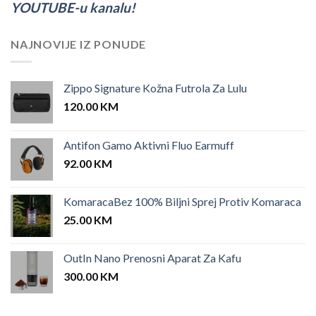
YOUTUBE-u kanalu!
NAJNOVIJE IZ PONUDE
Zippo Signature Kožna Futrola Za Lulu
120.00
KM
Antifon Gamo Aktivni Fluo Earmuff
92.00
KM
KomaracaBez 100% Biljni Sprej Protiv Komaraca
25.00
KM
OutIn Nano Prenosni Aparat Za Kafu
300.00
KM