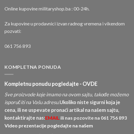
Online kupovine militaryshop.ba : 00-24h.
Za kupovine u prodavnici izvan radnog vremena i vikendom
pozvati:
061 756 893
KOMPLETNA PONUDA
Kompletnu ponudu pogledajte -
OVDE
Sve proizvode koje imamo na ovom sajtu, takođe možemo
isporučiti na Vašu adresu.
Ukoliko niste sigurni koja je
cena, ili ne uspevate pronaći artikal na našem sajtu,
kontaktirajte nas:
EMAIL
ili nas pozovite na
061 756 893
Video prezentacije pogledajte na našem