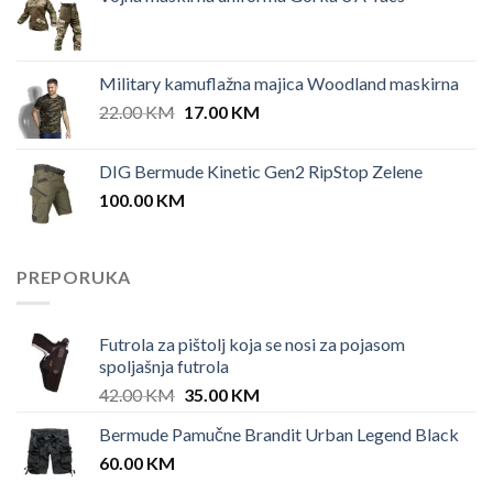
Military kamuflažna majica Woodland maskirna
Original
Current
22.00
KM
17.00
KM
price
price
was:
is:
DIG Bermude Kinetic Gen2 RipStop Zelene
22.00 KM.
17.00 KM.
100.00
KM
PREPORUKA
Futrola za pištolj koja se nosi za pojasom
spoljašnja futrola
Original
Current
42.00
KM
35.00
KM
price
price
Bermude Pamučne Brandit Urban Legend Black
was:
is:
60.00
KM
42.00 KM.
35.00 KM.