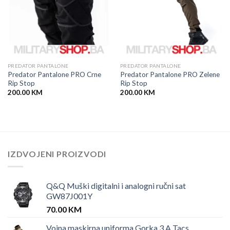
PREDATOR PANTALONE
PREDATOR PANTALONE
Predator Pantalone PRO Crne
Predator Pantalone PRO Zelene
Rip Stop
Rip Stop
200.00
KM
200.00
KM
IZDVOJENI PROIZVODI
Q&Q Muški digitalni i analogni ručni sat
GW87J001Y
70.00
KM
Vojna maskirna uniforma Gorka 3 A Tacs