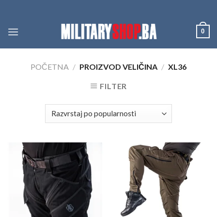
Skip
to
content
0
POČETNA
/
PROIZVOD VELIČINA
/
XL36
FILTER