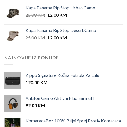
Kapa Panama Rip Stop Urban Camo
Original
Current
25.00
KM
12.00
KM
price
price
was:
is:
Kapa Panama Rip Stop Desert Camo
25.00 KM.
12.00 KM.
Original
Current
25.00
KM
12.00
KM
price
price
was:
is:
25.00 KM.
12.00 KM.
NAJNOVIJE IZ PONUDE
Zippo Signature Kožna Futrola Za Lulu
120.00
KM
Antifon Gamo Aktivni Fluo Earmuff
92.00
KM
KomaracaBez 100% Biljni Sprej Protiv Komaraca