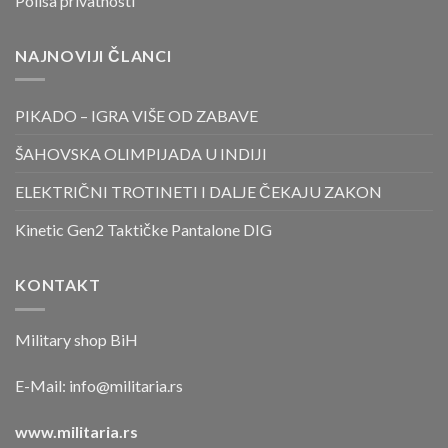
Polisa privatnosti
NAJNOVIJI ČLANCI
PIKADO – IGRA VIŠE OD ZABAVE
ŠAHOVSKA OLIMPIJADA U INDIJI
ELEKTRIČNI TROTINETI I DALJE ČEKAJU ZAKON
Kinetic Gen2 Taktičke Pantalone DIG
KONTAKT
Military shop BiH
E-Mail:
info@militaria.rs
www.militaria.rs