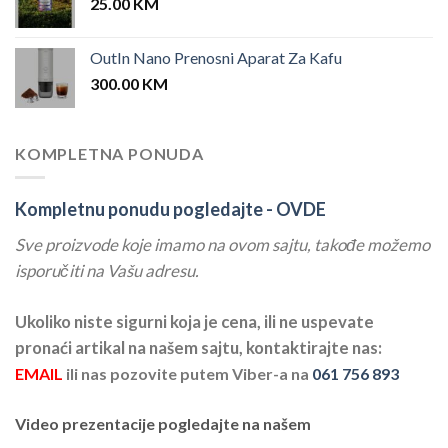
25.00
KM
OutIn Nano Prenosni Aparat Za Kafu
300.00
KM
KOMPLETNA PONUDA
Kompletnu ponudu pogledajte -
OVDE
Sve proizvode koje imamo na ovom sajtu, takođe možemo
isporučiti na Vašu adresu.
Ukoliko niste sigurni koja je cena, ili ne uspevate
pronaći artikal na našem sajtu, kontaktirajte nas:
EMAIL
ili nas pozovite putem Viber-a na
061 756 893
Video prezentacije pogledajte na našem