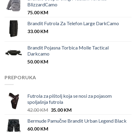
23.50 KM.
17.00 KM.
BlizzardCamo
75.00
KM
Brandit Futrola Za Telefon Large DarkCamo
33.00
KM
Brandit Pojasna Torbica Molle Tactical
Darkcamo
50.00
KM
PREPORUKA
Futrola za pištolj koja se nosi za pojasom
spoljašnja futrola
Original
Current
42.00
KM
35.00
KM
price
price
Bermude Pamučne Brandit Urban Legend Black
was:
is:
60.00
KM
42.00 KM.
35.00 KM.