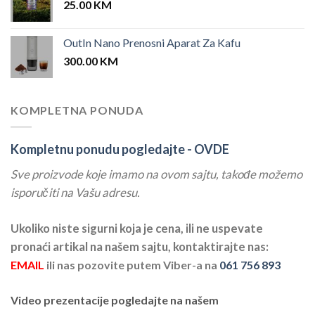
25.00
KM
OutIn Nano Prenosni Aparat Za Kafu
300.00
KM
KOMPLETNA PONUDA
Kompletnu ponudu pogledajte -
OVDE
Sve proizvode koje imamo na ovom sajtu, takođe možemo
isporučiti na Vašu adresu.
Ukoliko niste sigurni koja je cena, ili ne uspevate
pronaći artikal na našem sajtu, kontaktirajte nas:
EMAIL
ili nas pozovite putem Viber-a na
061 756 893
Video prezentacije pogledajte na našem