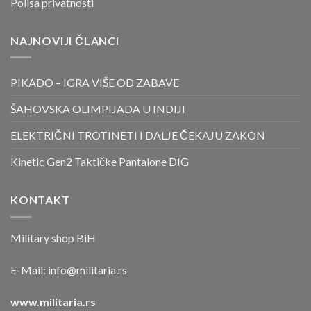
Polisa privatnosti
NAJNOVIJI ČLANCI
PIKADO – IGRA VIŠE OD ZABAVE
ŠAHOVSKA OLIMPIJADA U INDIJI
ELEKTRIČNI TROTINETI I DALJE ČEKAJU ZAKON
Kinetic Gen2 Taktičke Pantalone DIG
KONTAKT
Military shop BiH
E-Mail:
info@militaria.rs
www.militaria.rs