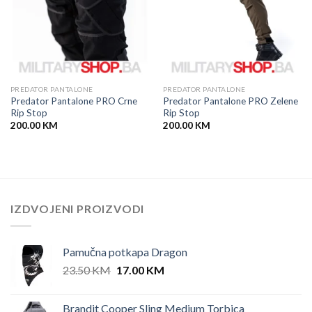
PREDATOR PANTALONE
PREDATOR PANTALONE
Predator Pantalone PRO Crne
Predator Pantalone PRO Zelene
Rip Stop
Rip Stop
200.00
KM
200.00
KM
IZDVOJENI PROIZVODI
Pamučna potkapa Dragon
Original
Current
23.50
KM
17.00
KM
price
price
was:
is:
Brandit Cooper Sling Medium Torbica