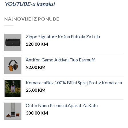
YOUTUBE-u kanalu!
NAJNOVIJE IZ PONUDE
Zippo Signature Kožna Futrola Za Lulu
120.00
KM
Antifon Gamo Aktivni Fluo Earmuff
92.00
KM
KomaracaBez 100% Biljni Sprej Protiv Komaraca
25.00
KM
OutIn Nano Prenosni Aparat Za Kafu
300.00
KM