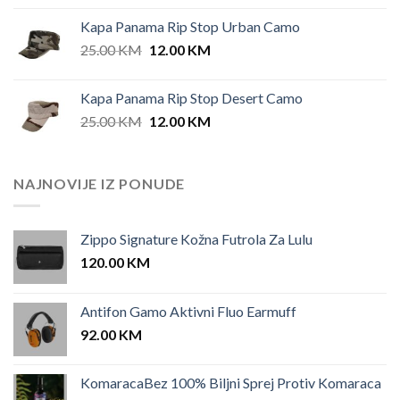
Kapa Panama Rip Stop Urban Camo
Original
Current
25.00
KM
12.00
KM
price
price
was:
is:
Kapa Panama Rip Stop Desert Camo
25.00 KM.
12.00 KM.
Original
Current
25.00
KM
12.00
KM
price
price
was:
is:
25.00 KM.
12.00 KM.
NAJNOVIJE IZ PONUDE
Zippo Signature Kožna Futrola Za Lulu
120.00
KM
Antifon Gamo Aktivni Fluo Earmuff
92.00
KM
KomaracaBez 100% Biljni Sprej Protiv Komaraca