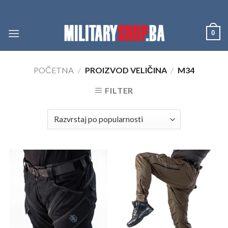
Skip
to
content
0
POČETNA
/
PROIZVOD VELIČINA
/
M34
FILTER