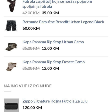
Futrola za pištolj koja se nosi za pojasom
spoljašnja futrola
Original
Current
42.00
KM
35.00
KM
price
price
Bermude Pamučne Brandit Urban Legend Black
was:
is:
60.00
KM
42.00 KM.
35.00 KM.
Kapa Panama Rip Stop Urban Camo
Original
Current
25.00
KM
12.00
KM
price
price
was:
is:
Kapa Panama Rip Stop Desert Camo
25.00 KM.
12.00 KM.
Original
Current
25.00
KM
12.00
KM
price
price
was:
is:
25.00 KM.
12.00 KM.
NAJNOVIJE IZ PONUDE
Zippo Signature Kožna Futrola Za Lulu
120.00
KM