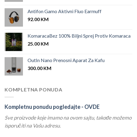
Antifon Gamo Aktivni Fluo Earmuff
92.00
KM
KomaracaBez 100% Biljni Sprej Protiv Komaraca
25.00
KM
OutIn Nano Prenosni Aparat Za Kafu
300.00
KM
KOMPLETNA PONUDA
Kompletnu ponudu pogledajte -
OVDE
Sve proizvode koje imamo na ovom sajtu, takođe možemo
isporučiti na Vašu adresu.