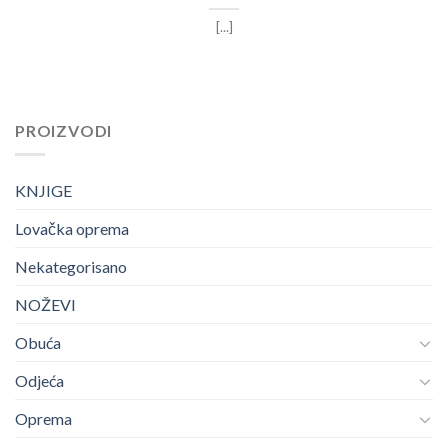
[...]
PROIZVODI
KNJIGE
Lovačka oprema
Nekategorisano
NOŽEVI
Obuća
Odjeća
Oprema