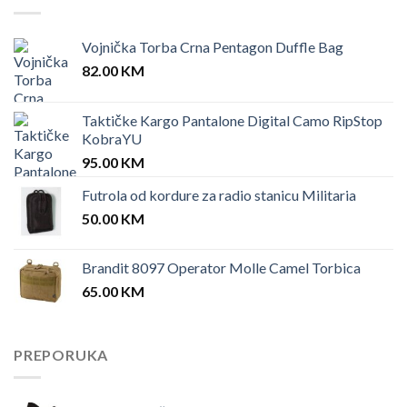
Vojnička Torba Crna Pentagon Duffle Bag
82.00
KM
Taktičke Kargo Pantalone Digital Camo RipStop
KobraYU
95.00
KM
Futrola od kordure za radio stanicu Militaria
50.00
KM
Brandit 8097 Operator Molle Camel Torbica
65.00
KM
PREPORUKA