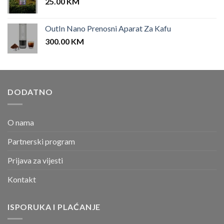
25.00
KM
OutIn Nano Prenosni Aparat Za Kafu
300.00
KM
DODATNO
O nama
Partnerski program
Prijava za vijesti
Kontakt
ISPORUKA I PLAĆANJE