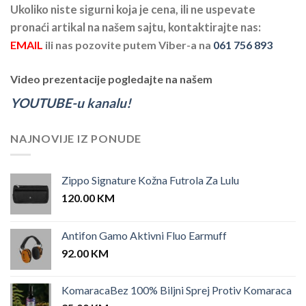
Ukoliko niste sigurni koja je cena, ili ne uspevate
pronaći artikal na našem sajtu, kontaktirajte nas:
EMAIL
ili nas pozovite putem Viber-a na
061 756 893
Video prezentacije pogledajte na našem
YOUTUBE-u kanalu!
NAJNOVIJE IZ PONUDE
Zippo Signature Kožna Futrola Za Lulu
120.00
KM
Antifon Gamo Aktivni Fluo Earmuff
92.00
KM
KomaracaBez 100% Biljni Sprej Protiv Komaraca