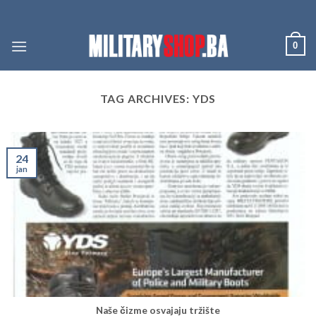
Skip
to
content
0
TAG ARCHIVES:
YDS
24
jan
Naše čizme osvajaju tržište