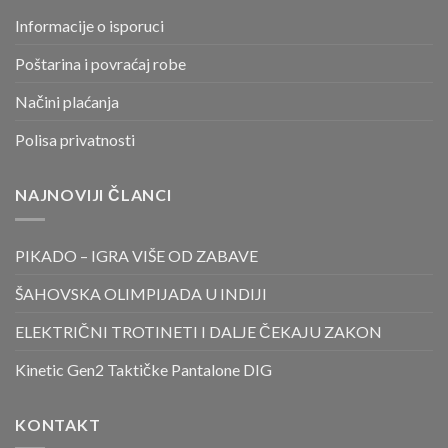
Informacije o isporuci
Poštarina i povraćaj robe
Načini plaćanja
Polisa privatnosti
NAJNOVIJI ČLANCI
PIKADO – IGRA VIŠE OD ZABAVE
ŠAHOVSKA OLIMPIJADA U INDIJI
ELEKTRIČNI TROTINETI I DALJE ČEKAJU ZAKON
Kinetic Gen2 Taktičke Pantalone DIG
KONTAKT