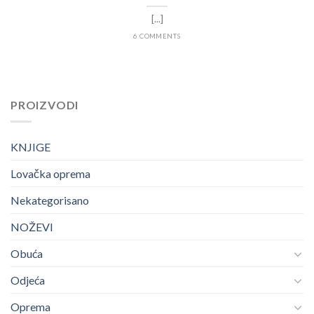
[...]
6 COMMENTS
PROIZVODI
KNJIGE
Lovačka oprema
Nekategorisano
NOŽEVI
Obuća
Odjeća
Oprema