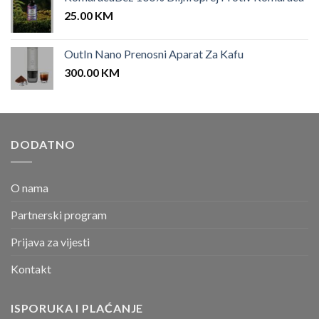
25.00
KM
OutIn Nano Prenosni Aparat Za Kafu
300.00
KM
DODATNO
O nama
Partnerski program
Prijava za vijesti
Kontakt
ISPORUKA I PLAĆANJE