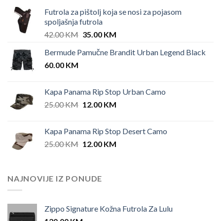
Futrola za pištolj koja se nosi za pojasom
spoljašnja futrola
Original
Current
42.00
KM
35.00
KM
price
price
Bermude Pamučne Brandit Urban Legend Black
was:
is:
60.00
KM
42.00 KM.
35.00 KM.
Kapa Panama Rip Stop Urban Camo
Original
Current
25.00
KM
12.00
KM
price
price
was:
is:
Kapa Panama Rip Stop Desert Camo
25.00 KM.
12.00 KM.
Original
Current
25.00
KM
12.00
KM
price
price
was:
is:
25.00 KM.
12.00 KM.
NAJNOVIJE IZ PONUDE
Zippo Signature Kožna Futrola Za Lulu