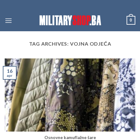
Skip
to
content
0
TAG ARCHIVES:
VOJNA ODJEĆA
16
apr
Osnovne kamuflažne šare