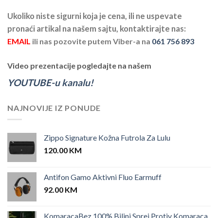
Ukoliko niste sigurni koja je cena, ili ne uspevate
pronaći artikal na našem sajtu, kontaktirajte nas:
EMAIL
ili nas pozovite putem Viber-a na
061 756 893
Video prezentacije pogledajte na našem
YOUTUBE-u kanalu!
NAJNOVIJE IZ PONUDE
Zippo Signature Kožna Futrola Za Lulu
120.00
KM
Antifon Gamo Aktivni Fluo Earmuff
92.00
KM
KomaracaBez 100% Biljni Sprej Protiv Komaraca