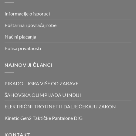
Informacije o isporuci
Poštarina i povraćaj robe
Načini plaćanja
Polisa privatnosti
NAJNOVIJI ČLANCI
PIKADO – IGRA VIŠE OD ZABAVE
ŠAHOVSKA OLIMPIJADA U INDIJI
ELEKTRIČNI TROTINETI I DALJE ČEKAJU ZAKON
Kinetic Gen2 Taktičke Pantalone DIG
KONTAKT