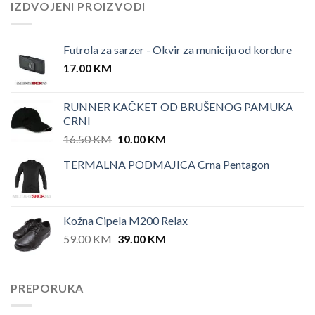
IZDVOJENI PROIZVODI
Futrola za sarzer - Okvir za municiju od kordure
17.00
KM
RUNNER KAČKET OD BRUŠENOG PAMUKA
CRNI
Original
Current
16.50
KM
10.00
KM
price
price
TERMALNA PODMAJICA Crna Pentagon
was:
is:
16.50 KM.
10.00 KM.
Kožna Cipela M200 Relax
Original
Current
59.00
KM
39.00
KM
price
price
was:
is:
59.00 KM.
39.00 KM.
PREPORUKA