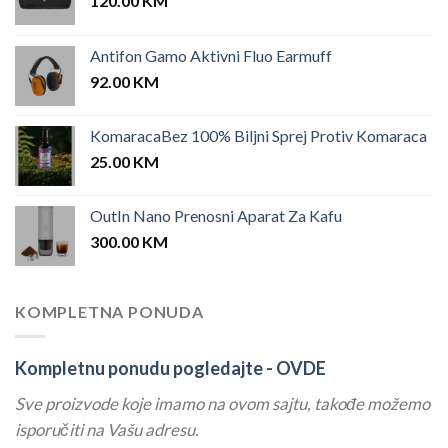
120.00
KM
Antifon Gamo Aktivni Fluo Earmuff
92.00
KM
KomaracaBez 100% Biljni Sprej Protiv Komaraca
25.00
KM
OutIn Nano Prenosni Aparat Za Kafu
300.00
KM
KOMPLETNA PONUDA
Kompletnu ponudu pogledajte -
OVDE
Sve proizvode koje imamo na ovom sajtu, takođe možemo
isporučiti na Vašu adresu.