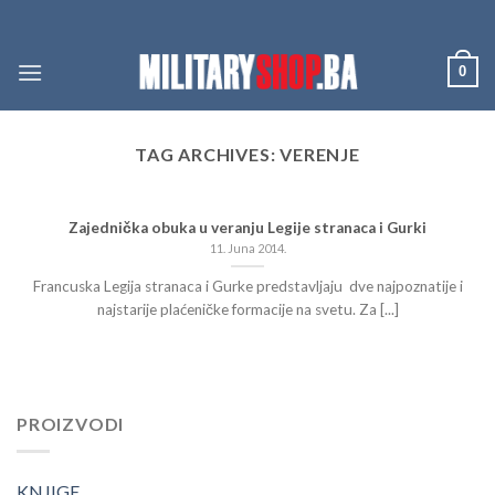
Skip
to
content
0
TAG ARCHIVES:
VERENJE
Zajednička obuka u veranju Legije stranaca i Gurki
11. Juna 2014.
Francuska Legija stranaca i Gurke predstavljaju dve najpoznatije i
najstarije plaćeničke formacije na svetu. Za [...]
PROIZVODI
KNJIGE