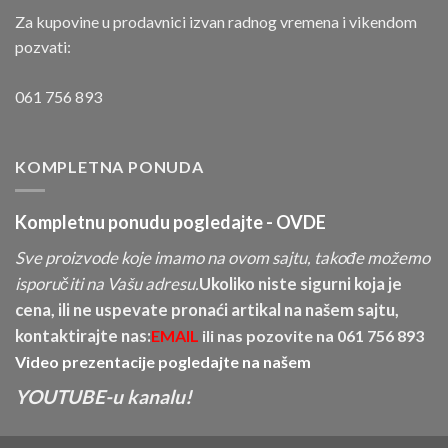
Za kupovine u prodavnici izvan radnog vremena i vikendom
pozvati:
061 756 893
KOMPLETNA PONUDA
Kompletnu ponudu pogledajte -
OVDE
Sve proizvode koje imamo na ovom sajtu, takođe možemo
isporučiti na Vašu adresu.
Ukoliko niste sigurni koja je
cena, ili ne uspevate pronaći artikal na našem sajtu,
kontaktirajte nas:
EMAIL
ili nas pozovite na
061 756 893
Video prezentacije pogledajte na našem
YOUTUBE-u kanalu!