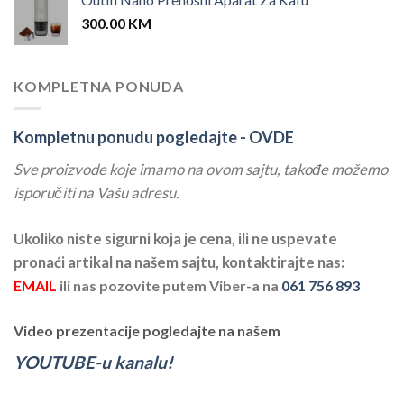
300.00
KM
KOMPLETNA PONUDA
Kompletnu ponudu pogledajte -
OVDE
Sve proizvode koje imamo na ovom sajtu, takođe možemo
isporučiti na Vašu adresu.
Ukoliko niste sigurni koja je cena, ili ne uspevate
pronaći artikal na našem sajtu, kontaktirajte nas:
EMAIL
ili nas pozovite putem Viber-a na
061 756 893
Video prezentacije pogledajte na našem
YOUTUBE-u kanalu!