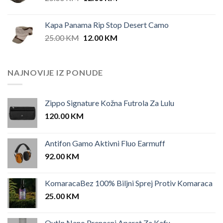
price
price
was:
is:
Kapa Panama Rip Stop Desert Camo
25.00 KM.
12.00 KM.
Original
Current
25.00
KM
12.00
KM
price
price
was:
is:
25.00 KM.
12.00 KM.
NAJNOVIJE IZ PONUDE
Zippo Signature Kožna Futrola Za Lulu
120.00
KM
Antifon Gamo Aktivni Fluo Earmuff
92.00
KM
KomaracaBez 100% Biljni Sprej Protiv Komaraca
25.00
KM
OutIn Nano Prenosni Aparat Za Kafu