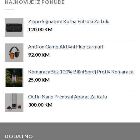
NAJNOVIJE IZ PONUDE
Zippo Signature Kožna Futrola Za Lulu
120.00
KM
Antifon Gamo Aktivni Fluo Earmuff
92.00
KM
KomaracaBez 100% Biljni Sprej Protiv Komaraca
25.00
KM
OutIn Nano Prenosni Aparat Za Kafu
300.00
KM
DODATNO