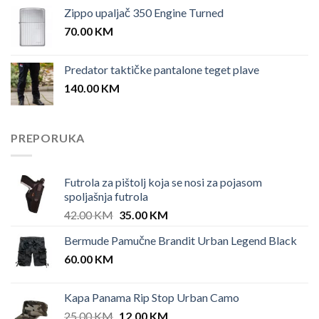
Zippo upaljač 350 Engine Turned
70.00
KM
Predator taktičke pantalone teget plave
140.00
KM
PREPORUKA
Futrola za pištolj koja se nosi za pojasom
spoljašnja futrola
Original
Current
42.00
KM
35.00
KM
price
price
Bermude Pamučne Brandit Urban Legend Black
was:
is:
60.00
KM
42.00 KM.
35.00 KM.
Kapa Panama Rip Stop Urban Camo
Original
Current
25.00
KM
12.00
KM