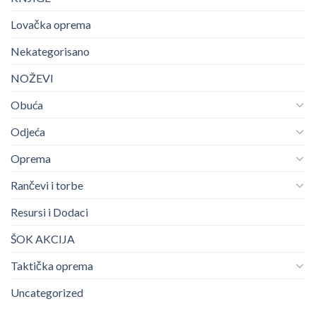
Lovačka oprema
Nekategorisano
NOŽEVI
Obuća
Odjeća
Oprema
Rančevi i torbe
Resursi i Dodaci
ŠOK AKCIJA
Taktička oprema
Uncategorized