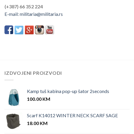
(+387) 66 352 224
E-mail:
militaria@militaria.rs
IZDVOJENI PROIZVODI
Kamp tuš kabina pop-up šator 2seconds
100.00
KM
Scarf K14012 WINTER NECK SCARF SAGE
18.00
KM