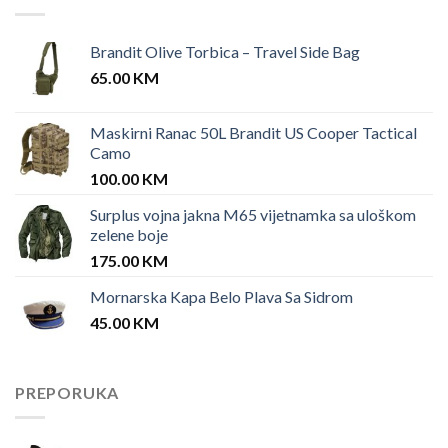
Brandit Olive Torbica – Travel Side Bag
65.00
KM
Maskirni Ranac 50L Brandit US Cooper Tactical
Camo
100.00
KM
Surplus vojna jakna M65 vijetnamka sa uloškom
zelene boje
175.00
KM
Mornarska Kapa Belo Plava Sa Sidrom
45.00
KM
PREPORUKA