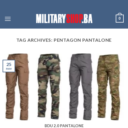
Skip
to
content
0
TAG ARCHIVES:
PENTAGON PANTALONE
25
nov
BDU 2.0 PANTALONE