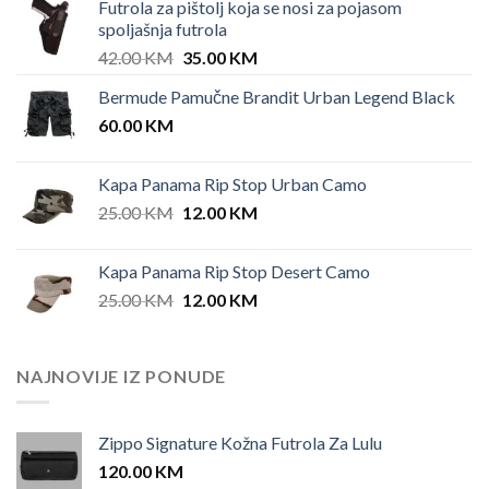
Futrola za pištolj koja se nosi za pojasom
spoljašnja futrola
Original
Current
42.00
KM
35.00
KM
price
price
Bermude Pamučne Brandit Urban Legend Black
was:
is:
60.00
KM
42.00 KM.
35.00 KM.
Kapa Panama Rip Stop Urban Camo
Original
Current
25.00
KM
12.00
KM
price
price
was:
is:
Kapa Panama Rip Stop Desert Camo
25.00 KM.
12.00 KM.
Original
Current
25.00
KM
12.00
KM
price
price
was:
is:
25.00 KM.
12.00 KM.
NAJNOVIJE IZ PONUDE
Zippo Signature Kožna Futrola Za Lulu
120.00
KM