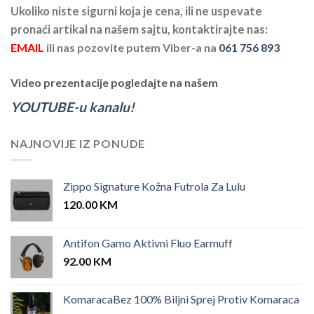
Ukoliko niste sigurni koja je cena, ili ne uspevate
pronaći artikal na našem sajtu, kontaktirajte nas:
EMAIL
ili nas pozovite putem Viber-a na
061 756 893
Video prezentacije pogledajte na našem
YOUTUBE-u kanalu!
NAJNOVIJE IZ PONUDE
Zippo Signature Kožna Futrola Za Lulu
120.00
KM
Antifon Gamo Aktivni Fluo Earmuff
92.00
KM
KomaracaBez 100% Biljni Sprej Protiv Komaraca