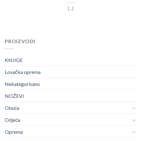
[...]
PROIZVODI
KNJIGE
Lovačka oprema
Nekategorisano
NOŽEVI
Obuća
Odjeća
Oprema