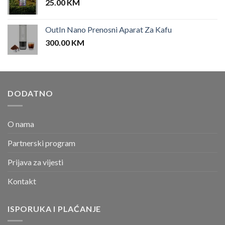
25.00
KM
OutIn Nano Prenosni Aparat Za Kafu
300.00
KM
DODATNO
O nama
Partnerski program
Prijava za vijesti
Kontakt
ISPORUKA I PLAĆANJE