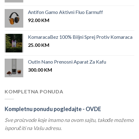
Antifon Gamo Aktivni Fluo Earmuff
92.00
KM
KomaracaBez 100% Biljni Sprej Protiv Komaraca
25.00
KM
OutIn Nano Prenosni Aparat Za Kafu
300.00
KM
KOMPLETNA PONUDA
Kompletnu ponudu pogledajte -
OVDE
Sve proizvode koje imamo na ovom sajtu, takođe možemo
isporučiti na Vašu adresu.