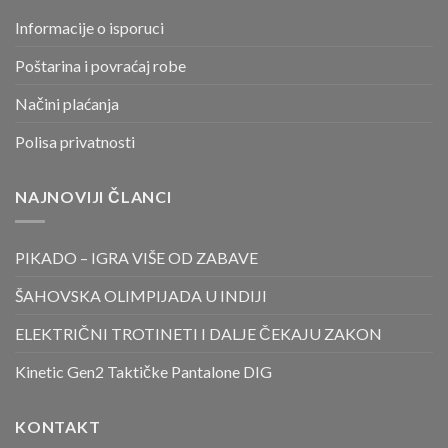
Informacije o isporuci
Poštarina i povraćaj robe
Načini plaćanja
Polisa privatnosti
NAJNOVIJI ČLANCI
PIKADO – IGRA VIŠE OD ZABAVE
ŠAHOVSKA OLIMPIJADA U INDIJI
ELEKTRIČNI TROTINETI I DALJE ČEKAJU ZAKON
Kinetic Gen2 Taktičke Pantalone DIG
KONTAKT