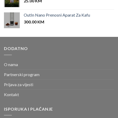
25.00
KM
OutIn Nano Prenosni Aparat Za Kafu
300.00
KM
DODATNO
O nama
Partnerski program
Prijava za vijesti
Kontakt
ISPORUKA I PLAĆANJE