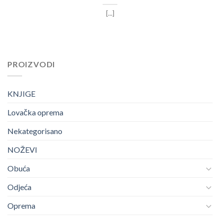
[...]
PROIZVODI
KNJIGE
Lovačka oprema
Nekategorisano
NOŽEVI
Obuća
Odjeća
Oprema