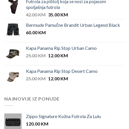
Futrola za pištolj koja se nosi za pojasom
spoljašnja futrola
Original
Current
42.00
KM
35.00
KM
price
price
Bermude Pamučne Brandit Urban Legend Black
was:
is:
60.00
KM
42.00 KM.
35.00 KM.
Kapa Panama Rip Stop Urban Camo
Original
Current
25.00
KM
12.00
KM
price
price
was:
is:
Kapa Panama Rip Stop Desert Camo
25.00 KM.
12.00 KM.
Original
Current
25.00
KM
12.00
KM
price
price
was:
is:
25.00 KM.
12.00 KM.
NAJNOVIJE IZ PONUDE
Zippo Signature Kožna Futrola Za Lulu
120.00
KM