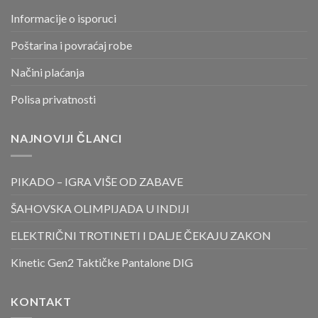
Informacije o isporuci
Poštarina i povraćaj robe
Načini plaćanja
Polisa privatnosti
NAJNOVIJI ČLANCI
PIKADO – IGRA VIŠE OD ZABAVE
ŠAHOVSKA OLIMPIJADA U INDIJI
ELEKTRIČNI TROTINETI I DALJE ČEKAJU ZAKON
Kinetic Gen2 Taktičke Pantalone DIG
KONTAKT