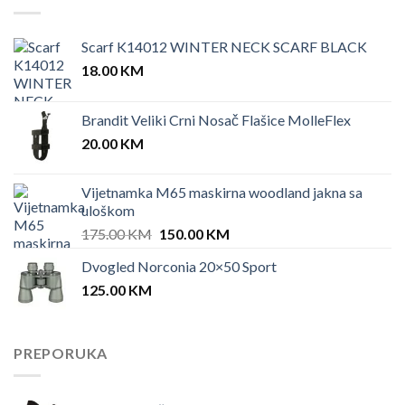
Scarf K14012 WINTER NECK SCARF BLACK
18.00
KM
Brandit Veliki Crni Nosač Flašice MolleFlex
20.00
KM
Vijetnamka M65 maskirna woodland jakna sa
uloškom
Original
Current
175.00
KM
150.00
KM
price
price
Dvogled Norconia 20×50 Sport
was:
is:
125.00
KM
175.00 KM.
150.00 KM.
PREPORUKA