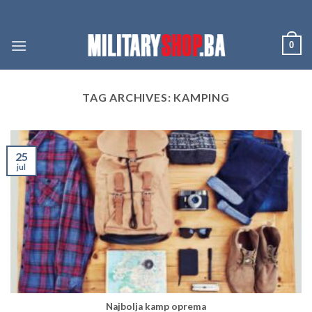
Skip
to
content
0
TAG ARCHIVES:
KAMPING
25
jul
Najbolja kamp oprema