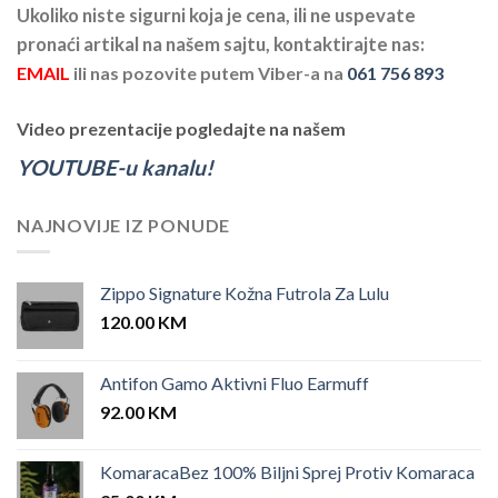
Ukoliko niste sigurni koja je cena, ili ne uspevate
pronaći artikal na našem sajtu, kontaktirajte nas:
EMAIL
ili nas pozovite putem Viber-a na
061 756 893
Video prezentacije pogledajte na našem
YOUTUBE-u kanalu!
NAJNOVIJE IZ PONUDE
Zippo Signature Kožna Futrola Za Lulu
120.00
KM
Antifon Gamo Aktivni Fluo Earmuff
92.00
KM
KomaracaBez 100% Biljni Sprej Protiv Komaraca