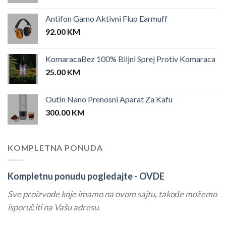
Antifon Gamo Aktivni Fluo Earmuff
92.00
KM
KomaracaBez 100% Biljni Sprej Protiv Komaraca
25.00
KM
OutIn Nano Prenosni Aparat Za Kafu
300.00
KM
KOMPLETNA PONUDA
Kompletnu ponudu pogledajte -
OVDE
Sve proizvode koje imamo na ovom sajtu, takođe možemo
isporučiti na Vašu adresu.