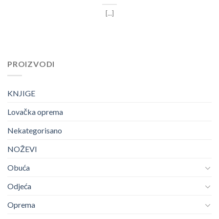
[...]
PROIZVODI
KNJIGE
Lovačka oprema
Nekategorisano
NOŽEVI
Obuća
Odjeća
Oprema