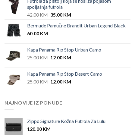
Futrola za pištolj koja se nosi za pojasom
spoljašnja futrola
Original
Current
42.00
KM
35.00
KM
price
price
Bermude Pamučne Brandit Urban Legend Black
was:
is:
60.00
KM
42.00 KM.
35.00 KM.
Kapa Panama Rip Stop Urban Camo
Original
Current
25.00
KM
12.00
KM
price
price
was:
is:
Kapa Panama Rip Stop Desert Camo
25.00 KM.
12.00 KM.
Original
Current
25.00
KM
12.00
KM
price
price
was:
is:
25.00 KM.
12.00 KM.
NAJNOVIJE IZ PONUDE
Zippo Signature Kožna Futrola Za Lulu
120.00
KM