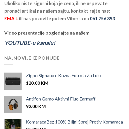
Ukoliko niste sigurni koja je cena, ili ne uspevate
pronaći artikal na našem sajtu, kontaktirajte nas:
EMAIL
ili nas pozovite putem Viber-a na
061 756 893
Video prezentacije pogledajte na našem
YOUTUBE-u kanalu!
NAJNOVIJE IZ PONUDE
Zippo Signature Kožna Futrola Za Lulu
120.00
KM
Antifon Gamo Aktivni Fluo Earmuff
92.00
KM
KomaracaBez 100% Biljni Sprej Protiv Komaraca