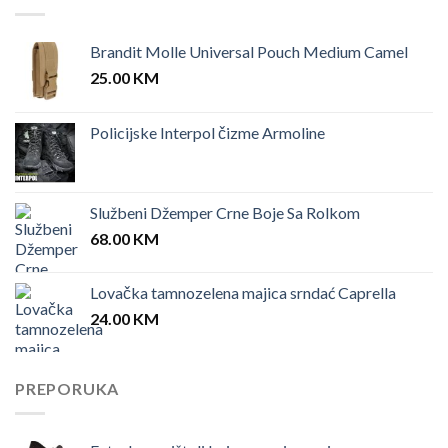
Brandit Molle Universal Pouch Medium Camel
25.00
KM
Policijske Interpol čizme Armoline
Službeni Džemper Crne Boje Sa Rolkom
68.00
KM
Lovačka tamnozelena majica srndać Caprella
24.00
KM
PREPORUKA