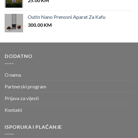
25.00
KM
OutIn Nano Prenosni Aparat Za Kafu
300.00
KM
DODATNO
O nama
Partnerski program
Prijava za vijesti
Kontakt
ISPORUKA I PLAĆANJE