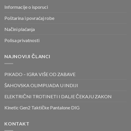
Informacije o isporuci
Poštarina i povraćaj robe
Načini plaćanja
Polisa privatnosti
NAJNOVIJI ČLANCI
PIKADO – IGRA VIŠE OD ZABAVE
ŠAHOVSKA OLIMPIJADA U INDIJI
ELEKTRIČNI TROTINETI I DALJE ČEKAJU ZAKON
Kinetic Gen2 Taktičke Pantalone DIG
KONTAKT