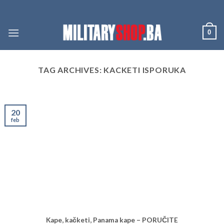
Skip
to
content
0
TAG ARCHIVES:
KACKETI ISPORUKA
20
feb
Kape, kačketi, Panama kape – PORUČITE