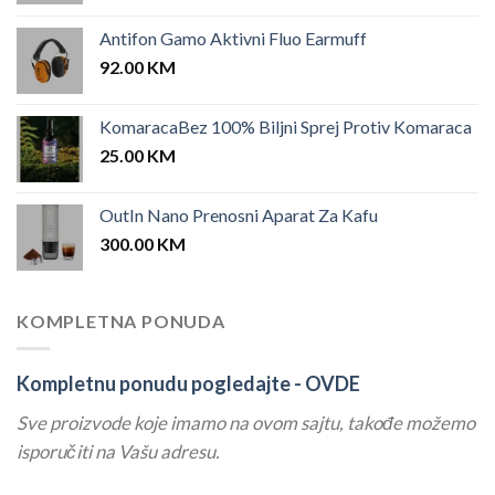
Antifon Gamo Aktivni Fluo Earmuff
92.00
KM
KomaracaBez 100% Biljni Sprej Protiv Komaraca
25.00
KM
OutIn Nano Prenosni Aparat Za Kafu
300.00
KM
KOMPLETNA PONUDA
Kompletnu ponudu pogledajte -
OVDE
Sve proizvode koje imamo na ovom sajtu, takođe možemo
isporučiti na Vašu adresu.