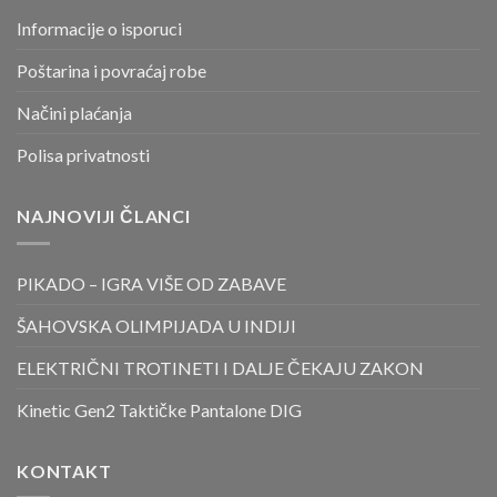
Informacije o isporuci
Poštarina i povraćaj robe
Načini plaćanja
Polisa privatnosti
NAJNOVIJI ČLANCI
PIKADO – IGRA VIŠE OD ZABAVE
ŠAHOVSKA OLIMPIJADA U INDIJI
ELEKTRIČNI TROTINETI I DALJE ČEKAJU ZAKON
Kinetic Gen2 Taktičke Pantalone DIG
KONTAKT