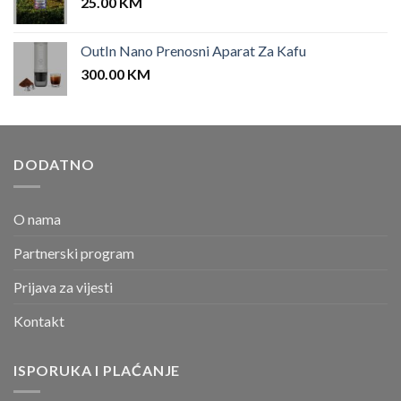
25.00
KM
OutIn Nano Prenosni Aparat Za Kafu
300.00
KM
DODATNO
O nama
Partnerski program
Prijava za vijesti
Kontakt
ISPORUKA I PLAĆANJE