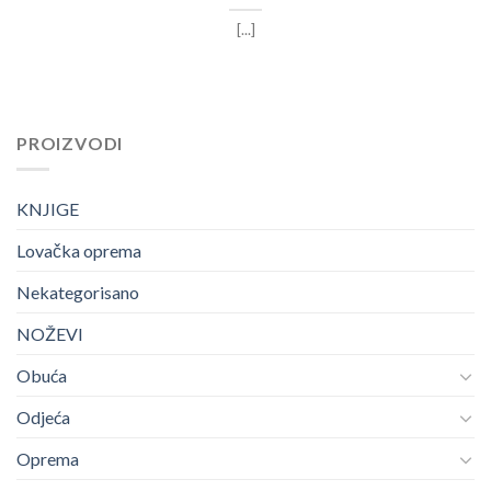
[...]
PROIZVODI
KNJIGE
Lovačka oprema
Nekategorisano
NOŽEVI
Obuća
Odjeća
Oprema