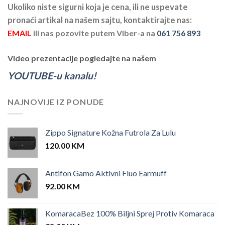
Ukoliko niste sigurni koja je cena, ili ne uspevate
pronaći artikal na našem sajtu, kontaktirajte nas:
EMAIL
ili nas pozovite putem Viber-a na
061 756 893
Video prezentacije pogledajte na našem
YOUTUBE-u kanalu!
NAJNOVIJE IZ PONUDE
Zippo Signature Kožna Futrola Za Lulu
120.00
KM
Antifon Gamo Aktivni Fluo Earmuff
92.00
KM
KomaracaBez 100% Biljni Sprej Protiv Komaraca