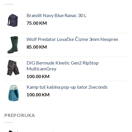
Brandit Navy Blue Ranac 30 L
75.00
KM
Wolf Predator Lovačke Čizme 3mm Neopren
85.00
KM
DIG Bermude Kinetic Gen2 RipStop
MulticamGrey
100.00
KM
Kamp tuš kabina pop-up šator 2seconds
100.00
KM
PREPORUKA