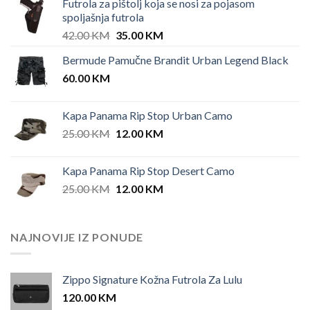
Futrola za pištolj koja se nosi za pojasom
spoljašnja futrola
Original
Current
42.00
KM
35.00
KM
price
price
Bermude Pamučne Brandit Urban Legend Black
was:
is:
60.00
KM
42.00 KM.
35.00 KM.
Kapa Panama Rip Stop Urban Camo
Original
Current
25.00
KM
12.00
KM
price
price
was:
is:
Kapa Panama Rip Stop Desert Camo
25.00 KM.
12.00 KM.
Original
Current
25.00
KM
12.00
KM
price
price
was:
is:
25.00 KM.
12.00 KM.
NAJNOVIJE IZ PONUDE
Zippo Signature Kožna Futrola Za Lulu
120.00
KM