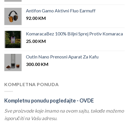
Antifon Gamo Aktivni Fluo Earmuff
92.00
KM
KomaracaBez 100% Biljni Sprej Protiv Komaraca
25.00
KM
OutIn Nano Prenosni Aparat Za Kafu
300.00
KM
KOMPLETNA PONUDA
Kompletnu ponudu pogledajte -
OVDE
Sve proizvode koje imamo na ovom sajtu, takođe možemo
isporučiti na Vašu adresu.