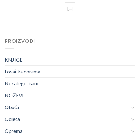
[...]
PROIZVODI
KNJIGE
Lovačka oprema
Nekategorisano
NOŽEVI
Obuća
Odjeća
Oprema