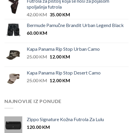
Futrola za pištolj koja se nosi za pojasom
spoljašnja futrola
Original
Current
42.00
KM
35.00
KM
price
price
Bermude Pamučne Brandit Urban Legend Black
was:
is:
60.00
KM
42.00 KM.
35.00 KM.
Kapa Panama Rip Stop Urban Camo
Original
Current
25.00
KM
12.00
KM
price
price
was:
is:
Kapa Panama Rip Stop Desert Camo
25.00 KM.
12.00 KM.
Original
Current
25.00
KM
12.00
KM
price
price
was:
is:
25.00 KM.
12.00 KM.
NAJNOVIJE IZ PONUDE
Zippo Signature Kožna Futrola Za Lulu
120.00
KM