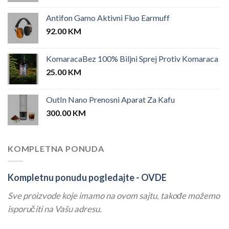
Antifon Gamo Aktivni Fluo Earmuff
92.00
KM
KomaracaBez 100% Biljni Sprej Protiv Komaraca
25.00
KM
OutIn Nano Prenosni Aparat Za Kafu
300.00
KM
KOMPLETNA PONUDA
Kompletnu ponudu pogledajte -
OVDE
Sve proizvode koje imamo na ovom sajtu, takođe možemo
isporučiti na Vašu adresu.