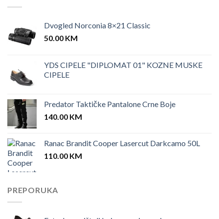
Dvogled Norconia 8×21 Classic
50.00
KM
YDS CIPELE "DIPLOMAT 01" KOZNE MUSKE
CIPELE
Predator Taktičke Pantalone Crne Boje
140.00
KM
Ranac Brandit Cooper Lasercut Darkcamo 50L
110.00
KM
PREPORUKA