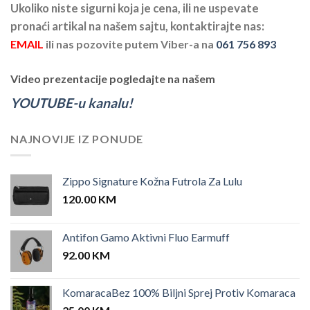
Ukoliko niste sigurni koja je cena, ili ne uspevate
pronaći artikal na našem sajtu, kontaktirajte nas:
EMAIL
ili nas pozovite putem Viber-a na
061 756 893
Video prezentacije pogledajte na našem
YOUTUBE-u kanalu!
NAJNOVIJE IZ PONUDE
Zippo Signature Kožna Futrola Za Lulu
120.00
KM
Antifon Gamo Aktivni Fluo Earmuff
92.00
KM
KomaracaBez 100% Biljni Sprej Protiv Komaraca