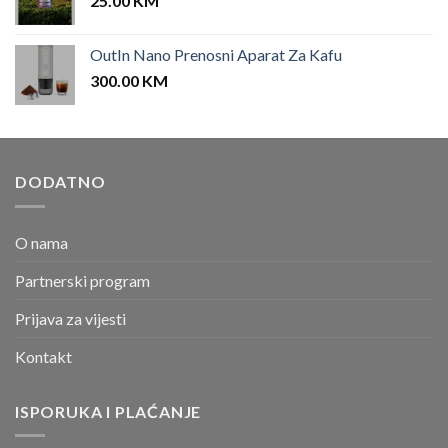
25.00
KM
OutIn Nano Prenosni Aparat Za Kafu
300.00
KM
DODATNO
O nama
Partnerski program
Prijava za vijesti
Kontakt
ISPORUKA I PLAĆANJE