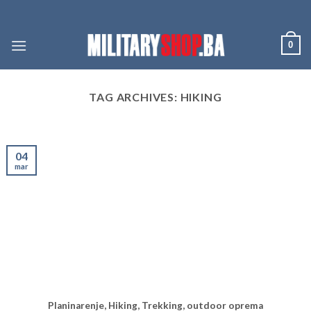
Skip
to
content
0
TAG ARCHIVES:
HIKING
04
mar
Planinarenje, Hiking, Trekking, outdoor oprema