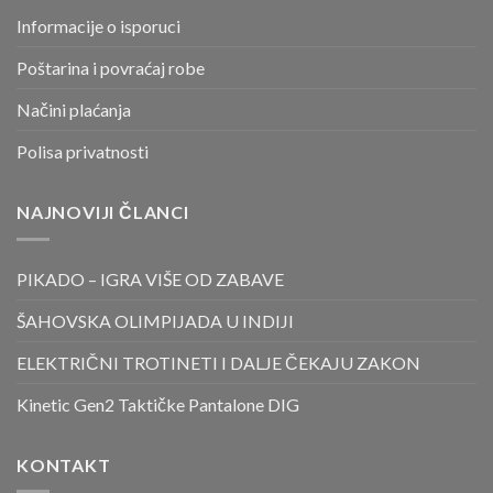
Informacije o isporuci
Poštarina i povraćaj robe
Načini plaćanja
Polisa privatnosti
NAJNOVIJI ČLANCI
PIKADO – IGRA VIŠE OD ZABAVE
ŠAHOVSKA OLIMPIJADA U INDIJI
ELEKTRIČNI TROTINETI I DALJE ČEKAJU ZAKON
Kinetic Gen2 Taktičke Pantalone DIG
KONTAKT